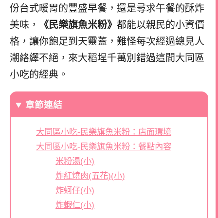
份台式暖胃的豐盛早餐，還是尋求午餐的酥炸
美味，
《民樂旗魚米粉》
都能以親民的小資價
格，讓你飽足到天靈蓋，難怪每次經過總見人
潮絡繹不絕，來大稻埕千萬別錯過這間大同區
小吃的經典。
章節連結
大同區小吃-民樂旗魚米粉：店面環境
大同區小吃-民樂旗魚米粉：餐點內容
米粉湯(小)
炸紅燒肉(五花)(小)
炸蚵仔(小)
炸蝦仁(小)