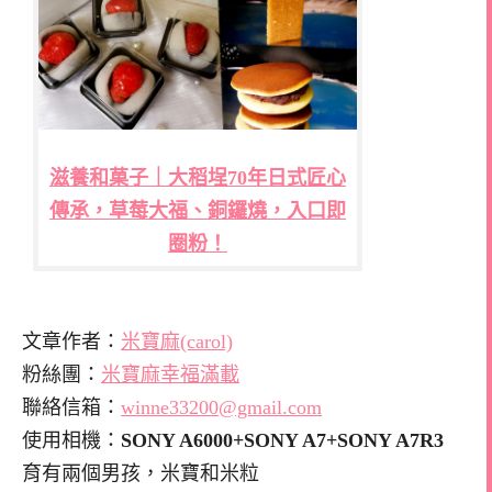
滋養和菓子｜大稻埕70年日式匠心
傳承，草莓大福、銅鑼燒，入口即
圈粉！
文章作者：
米寶麻(carol)
粉絲團：
米寶麻幸福滿載
聯絡信箱：
winne33200@gmail.com
使用相機：
SONY A6000+SONY A7+SONY A7R3
育有兩個男孩，米寶和米粒