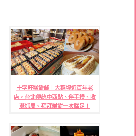
十字軒糕餅舖｜大稻埕近百年老
店，台北傳統中西點、伴手禮、收
涎抓周、拜拜糕餅一次購足！