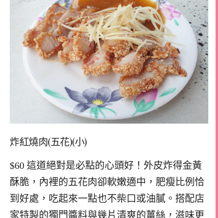
炸紅燒肉(五花)(小)
$60 這道絕對是必點的心頭好！外皮炸得金黃
酥脆，內裡的五花肉卻軟嫩適中，肥瘦比例恰
到好處，吃起來一點也不柴口或油膩。搭配店
家特製的獨門醬料與幾片清爽的薑絲，滋味更