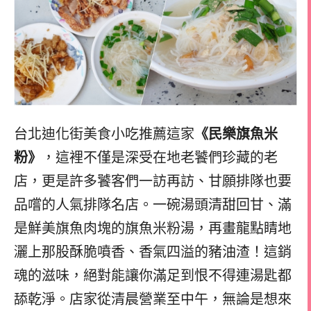
台北迪化街美食小吃推薦這家
《民樂旗魚米
粉》
，這裡不僅是深受在地老饕們珍藏的老
店，更是許多饕客們一訪再訪、甘願排隊也要
品嚐的人氣排隊名店。一碗湯頭清甜回甘、滿
是鮮美旗魚肉塊的旗魚米粉湯，再畫龍點睛地
灑上那股酥脆噴香、香氣四溢的豬油渣！這銷
魂的滋味，絕對能讓你滿足到恨不得連湯匙都
舔乾淨。店家從清晨營業至中午，無論是想來