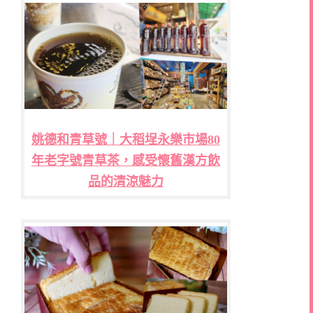
姚德和青草號｜大稻埕永樂市場80
年老字號青草茶，感受懷舊漢方飲
品的清涼魅力