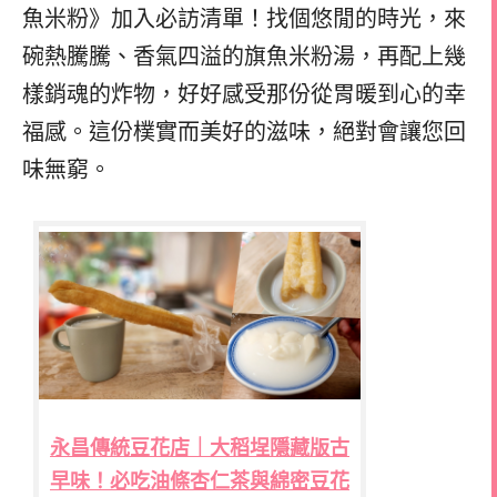
魚米粉》加入必訪清單！找個悠閒的時光，來
碗熱騰騰、香氣四溢的旗魚米粉湯，再配上幾
樣銷魂的炸物，好好感受那份從胃暖到心的幸
福感。這份樸實而美好的滋味，絕對會讓您回
味無窮。
永昌傳統豆花店｜大稻埕隱藏版古
早味！必吃油條杏仁茶與綿密豆花