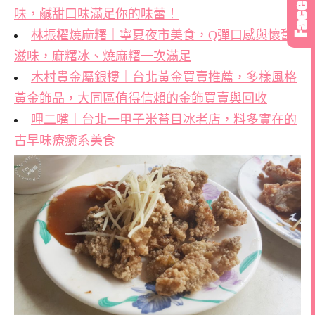
味，鹹甜口味滿足你的味蕾！
林振櫂燒麻糬｜寧夏夜市美食，Q彈口感與懷舊
滋味，麻糬冰、燒麻糬一次滿足
木村貴金屬銀樓｜台北黃金買賣推薦，多樣風格
黃金飾品，大同區值得信賴的金飾買賣與回收
呷二嘴｜台北一甲子米苔目冰老店，料多實在的
古早味療癒系美食