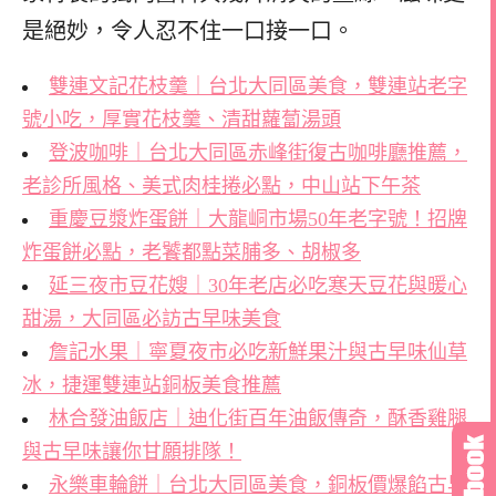
是絕妙，令人忍不住一口接一口。
雙連文記花枝羹｜台北大同區美食，雙連站老字
號小吃，厚實花枝羹、清甜蘿蔔湯頭
登波咖啡｜台北大同區赤峰街復古咖啡廳推薦，
老診所風格、美式肉桂捲必點，中山站下午茶
重慶豆漿炸蛋餅｜大龍峒市場50年老字號！招牌
炸蛋餅必點，老饕都點菜脯多、胡椒多
延三夜市豆花嫂｜30年老店必吃寒天豆花與暖心
甜湯，大同區必訪古早味美食
詹記水果｜寧夏夜市必吃新鮮果汁與古早味仙草
冰，捷運雙連站銅板美食推薦
林合發油飯店｜迪化街百年油飯傳奇，酥香雞腿
與古早味讓你甘願排隊！
永樂車輪餅｜台北大同區美食，銅板價爆餡古早