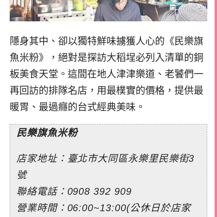
隱身其中、卻以獨特鮮味擄獲人心的《民樂旗
魚米粉》，絕對是探訪大稻埕必列入清單的銅
板美食天堂。這間在地人津津樂道、老饕們一
再回訪的排隊名店，用最樸實的價格，提供最
暖胃、最過癮的台式經典美味。
民樂旗魚米粉
店家地址：臺北市大同區永樂里民樂街3
號
聯絡電話：
0908 392 909
營業時間：06:00~13:00(公休日於店家