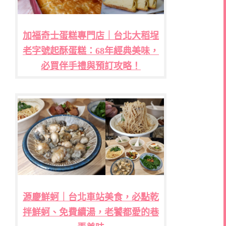
加福奇士蛋糕專門店｜台北大稻埕
老字號起酥蛋糕：68年經典美味，
必買伴手禮與預訂攻略！
源慶鮮蚵｜台北車站美食，必點乾
拌鮮蚵、免費續湯，老饕都愛的巷