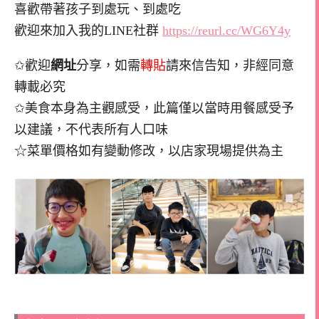
喜歡帶著孩子到處玩、到處吃
歡迎來加入我的LINE社群
https://reurl.cc/WG6Y4y
✩歡迎
網址
分享，如需
轉貼
請來信告知，非經同意
轉載必究
✩美食本身為主觀感受，此篇僅以當時用餐感受予
以建議，不代表所有人口味
☆菜單價格如有變動修改，以店家現場提供為主