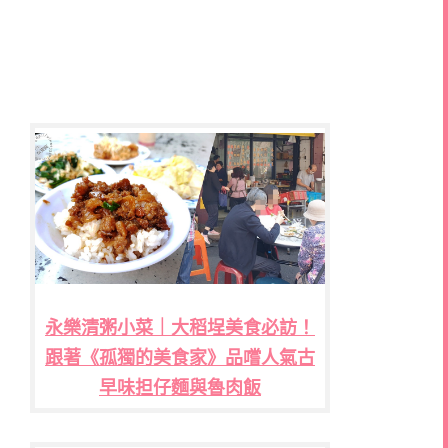
永樂清粥小菜｜大稻埕美食必訪！
跟著《孤獨的美食家》品嚐人氣古
早味担仔麵與魯肉飯