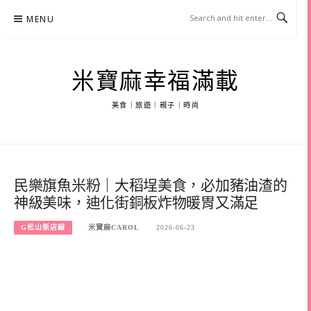
Skip
MENU
to
content
米寶麻幸福滿載
美食｜旅遊｜親子｜時尚
民樂旗魚米粉｜大稻埕美食，必加豬油渣的
神級美味，迪化街銅板炸物暖胃又滿足
G松山新店線
米寶麻CAROL
2026-06-23