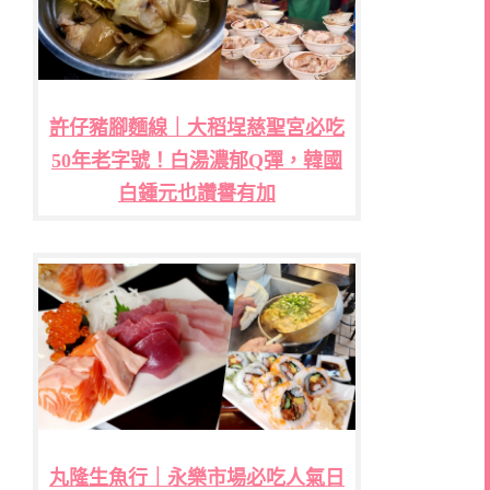
許仔豬腳麵線｜大稻埕慈聖宮必吃
50年老字號！白湯濃郁Q彈，韓國
白鍾元也讚譽有加
丸隆生魚行｜永樂市場必吃人氣日