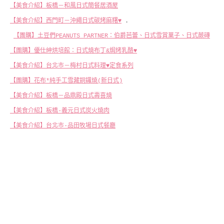
【美食介紹】板橋－和風日式簡餐居酒屋
【美食介紹】西門町－沖繩日式碳烤麻糬♥
.
【團購】土豆們PEANUTS PARTNER：伯爵芭蕾、日式雪賞菓子、日式蕨磚
【團購】優仕紳烘培館：日式燒布丁&焗烤乳酪♥
【美食介紹】台北市－梅村日式料理♥定食系列
【團購】花布*純手工雪藏銅鑼燒(新日式)
【美食介紹】板橋－品鼎殿日式壽喜燒
【美食介紹】板橋-義元日式炭火燒肉
【美食介紹】台北市-品田牧場日式餐廳