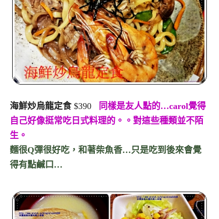
海鮮炒烏龍定食
$390
同樣是友人點的…carol覺得
自己好像挺常吃日式料理的。。對這些種類並不陌
生。
麵很Q彈很好吃，和著柴魚香…只是吃到後來會覺
得有點鹹口…