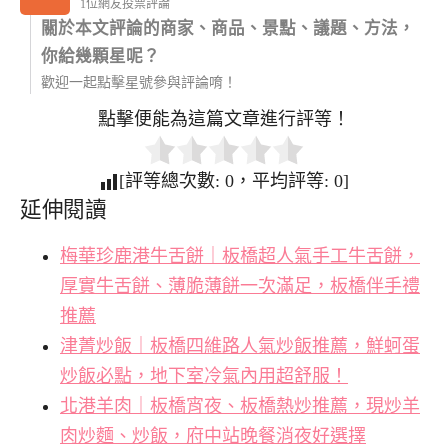
1位網友投票評論
關於本文評論的商家、商品、景點、議題、方法，
你給幾顆星呢？
歡迎一起點擊星號參與評論唷！
點擊便能為這篇文章進行評等！
[評等總次數:
0
，平均評等:
0
]
延伸閱讀
梅華珍鹿港牛舌餅｜板橋超人氣手工牛舌餅，
厚實牛舌餅、薄脆薄餅一次滿足，板橋伴手禮
推薦
津菁炒飯｜板橋四維路人氣炒飯推薦，鮮蚵蛋
炒飯必點，地下室冷氣內用超舒服！
北港羊肉｜板橋宵夜、板橋熱炒推薦，現炒羊
肉炒麵、炒飯，府中站晚餐消夜好選擇