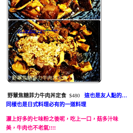
野蕈焦糖菲力牛肉丼定食
$480
這也是友人點的…
同樣也是日式料理必有的一道料理
灑上好多的七味粉之後呢，吃上一口，菇多汁味
美，牛肉也不老氣!!!!