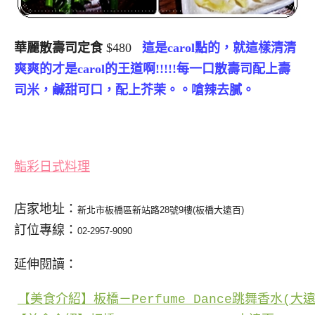
華麗散壽司定食
$480
這是carol點的，就這樣清清
爽爽的才是carol的王道啊!!!!!每一口散壽司配上壽
司米，鹹甜可口，配上芥茉。。嗆辣去膩。
鮨彩日式料理
店家地址：
新北市板橋區新站路28號9樓(板橋大遠百)
訂位專線：
02-2957-9090
延伸閱讀：
【美食介紹】板橋－Perfume Dance跳舞香水(大