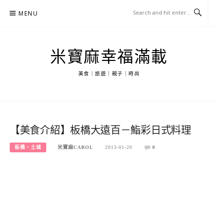
Skip
MENU
to
content
米寶麻幸福滿載
美食｜旅遊｜親子｜時尚
【美食介紹】板橋大遠百－鮨彩日式料理
板橋、土城
米寶麻CAROL
2013-01-20
0