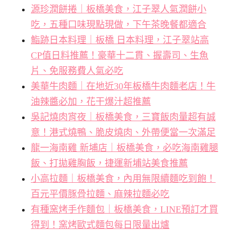
源珍潤餅捲｜板橋美食，江子翠人氣潤餅小
吃，五種口味現點現做，下午茶晚餐都適合
鮨跡日本料理｜板橋 日本料理，江子翠站高
CP值日料推薦！豪華十二貫、握壽司、生魚
片、免服務費人氣必吃
美華牛肉麵｜在地近30年板橋牛肉麵老店！牛
油辣醬必加，花干爆汁超推薦
吳記燒肉宵夜｜板橋美食，三寶飯肉量超有誠
意！港式燒鴨、脆皮燒肉、外帶便當一次滿足
龍一海南雞 新埔店｜板橋美食，必吃海南雞腿
飯、打拋雞胸飯，捷運新埔站美食推薦
小高拉麵｜板橋美食，內用無限續麵吃到飽！
百元平價豚骨拉麵、麻辣拉麵必吃
有種窯烤手作麵包｜板橋美食，LINE預訂才買
得到！窯烤歐式麵包每日限量出爐