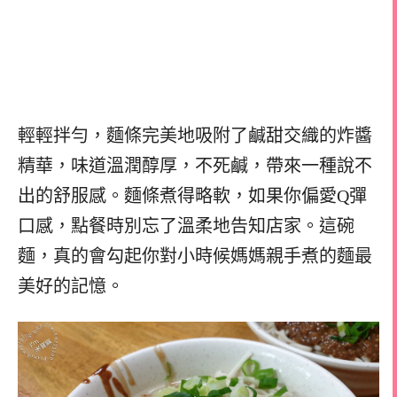
輕輕拌勻，麵條完美地吸附了鹹甜交織的炸醬
精華，味道溫潤醇厚，不死鹹，帶來一種說不
出的舒服感。麵條煮得略軟，如果你偏愛Q彈
口感，點餐時別忘了溫柔地告知店家。這碗
麵，真的會勾起你對小時候媽媽親手煮的麵最
美好的記憶。