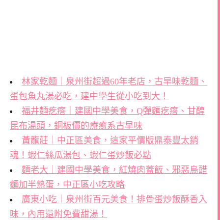
林家乾麵｜泉州街超過60年老店，古早味乾麵、
蛋包魚丸湯必吃，建中學生從小吃到大！
福井麵疙瘩｜建國中學美食，Q彈麵疙瘩、甘醇
昆布湯頭，銅板價的療癒系古早味
黃龍莊｜中正區美食，這家平價版鼎泰豐太銷
魂！蝦仁絲瓜湯包、蝦仁蛋炒飯必點
麵老大｜建國中學美食，紅燒肉蓋飯、邪惡烏醋
麵加半熟蛋，中正區小吃攻略
廣東小吃｜泉州街百元美食！排骨蛋炒飯酥香入
味，內用還附免費甜湯！