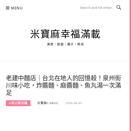
Skip
MENU
to
content
米寶麻幸福滿載
美食｜旅遊｜親子｜時尚
老建中麵店｜台北在地人的回憶殺！泉州街
川味小吃，炸醬麵、麻醬麵、魚丸湯一次滿
足
G松山新店線
米寶麻CAROL
2026-06-03