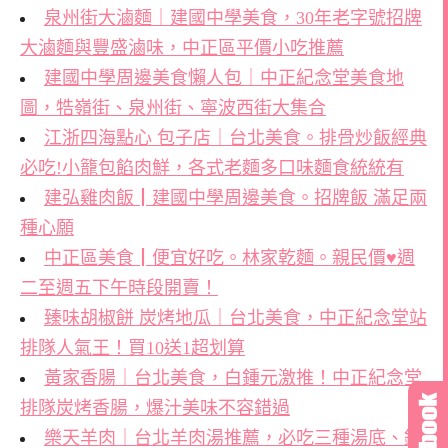
泉州街大滷麵｜建國中學美食，30年老字號招牌
大滷麵與豐盛滷味，中正區平價小吃推薦
建國中學周邊美食懶人包｜中正紀念堂美食地
圖，牿嶺街、泉州街、寧波西街大集合
江浙四海點心 包子店｜台北美食。排骨炒飯經典
必吃!小籠包餡肉鮮，各式老麵多口味麵食統統有
建弘雞肉飯┃建國中學周邊美食。招牌飯 滿足兩
種心願
中正區美食┃便宜好吃。林家乾麵。親民價♥週
二至週五下午時段開賣！
臻味胡椒餅 炭烤地瓜｜台北美食，中正紀念堂站
排隊人氣王！買10送1超划算
黃家香腸｜台北美食，白鍾元激推！中正紀念堂
排隊炭烤香腸，爆汁美味不容錯過
樂天羊肉｜台北羊肉湯推薦，必吃三種湯底、銷