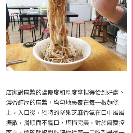
店家對麻醬的濃郁度和厚度拿捏得恰到好處。
濃香醇厚的麻醬，均勻地裹覆在每一根麵條
上，入口後，獨特的堅果芝麻香氣在口中層層
擴散，滑順而不膩口，堪稱完美。對於麻醬控
而言，這碗麵絕對能讓你從第一口吃到最後一