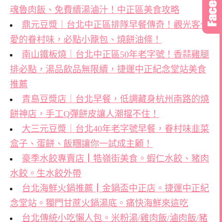
魂魯肉飯、免費續湯滷汁！中正區美食攻略
鼎元豆漿｜台北中正區排隊早餐傳奇！觀光客也
愛的眷村味，必點小籠包、燒餅油條！
南山鐵板燒｜台北中正區50年老字號！香蒜雞腿
排必點，湯品飲品無限續，捷運中正紀念堂站美食
推薦
青島豆漿店｜台北早餐，低調藏身杭州南路的燒
餅神店，手工Q彈餅皮讓人潮擋不住！
大三元豆漿｜台北40年老字號早餐，眷村味韭菜
盒子、蛋餅、飯糰讓你一試成主顧！
豪季水餃專賣店┃牿嶺街美食。蝦仁水餃、豬肉
水餃。生水餃外帶
台北海鮮火鍋推薦┃金鍋盃中正店。捷運中正紀
念堂站。獨門甘蔗火鍋湯底。痛快海鮮來這吃
台北傳統小吃懶人包。米粉湯/雞肉飯/滷肉飯/豬