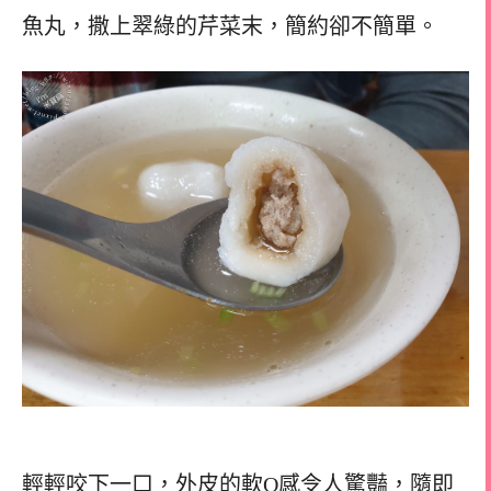
魚丸，撒上翠綠的芹菜末，簡約卻不簡單。
輕輕咬下一口，外皮的軟Q感令人驚豔，隨即