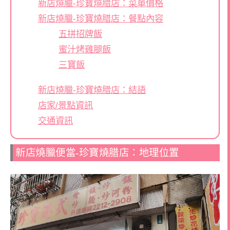
新店燒臘-珍寶燒腊店：菜單價格
新店燒臘-珍寶燒腊店：餐點內容
五拼招牌飯
蜜汁烤雞腿飯
三寶飯
新店燒臘-珍寶燒腊店：結語
店家/景點資訊
交通資訊
新店燒臘便當-珍寶燒腊店：地理位置