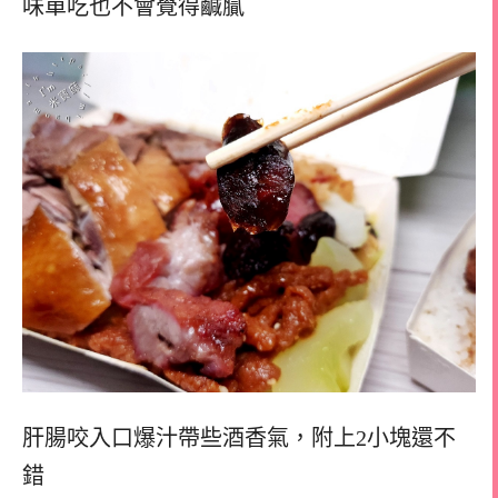
味單吃也不會覺得鹹膩
肝腸咬入口爆汁帶些酒香氣，
附上2小塊還不
錯