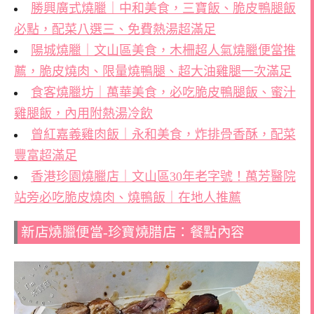
勝興廣式燒臘｜中和美食，三寶飯、脆皮鴨腿飯
必點，配菜八選三、免費熱湯超滿足
陽城燒臘｜文山區美食，木柵超人氣燒臘便當推
薦，脆皮燒肉、限量燒鴨腿、超大油雞腿一次滿足
食客燒臘坊｜萬華美食，必吃脆皮鴨腿飯、蜜汁
雞腿飯，內用附熱湯冷飲
曾紅嘉義雞肉飯｜永和美食，炸排骨香酥，配菜
豐富超滿足
香港珍園燒臘店｜文山區30年老字號！萬芳醫院
站旁必吃脆皮燒肉、燒鴨飯｜在地人推薦
新店燒臘便當-珍寶燒腊店：餐點內容