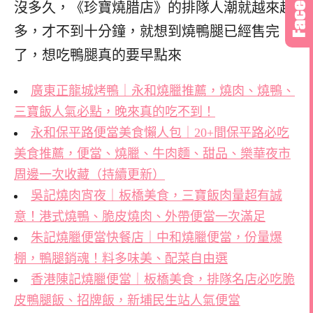
沒多久，《珍寶燒腊店》的排隊人潮就越來越
多，
才不到十分鐘，就想到燒鴨腿已經售完
了，
想吃鴨腿真的要早點來
廣東正龍城烤鴨｜永和燒臘推薦，燒肉、燒鴨、
三寶飯人氣必點，晚來真的吃不到！
永和保平路便當美食懶人包｜20+間保平路必吃
美食推薦，便當、燒臘、牛肉麵、甜品、樂華夜市
周邊一次收藏（持續更新）
吳記燒肉宵夜｜板橋美食，三寶飯肉量超有誠
意！港式燒鴨、脆皮燒肉、外帶便當一次滿足
朱記燒臘便當快餐店｜中和燒臘便當，份量爆
棚，鴨腿銷魂！料多味美、配菜自由選
香港陳記燒臘便當｜板橋美食，排隊名店必吃脆
皮鴨腿飯、招牌飯，新埔民生站人氣便當