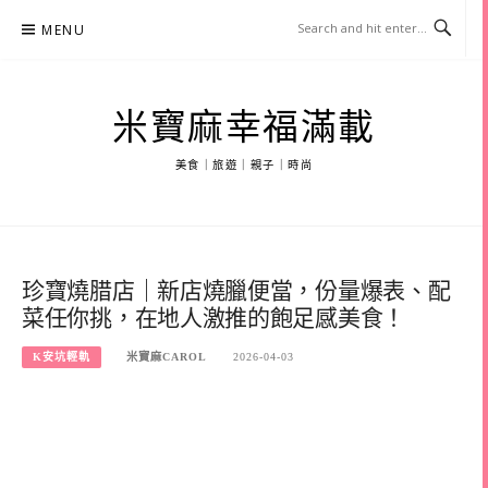
Skip
MENU
to
content
米寶麻幸福滿載
美食｜旅遊｜親子｜時尚
珍寶燒腊店｜新店燒臘便當，份量爆表、配
菜任你挑，在地人激推的飽足感美食！
K安坑輕軌
米寶麻CAROL
2026-04-03