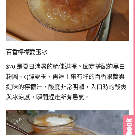
百香檸檬愛玉冰
$70 是夏日消暑的絕佳選擇。固定搭配的黑白
粉圓、Q彈愛玉，再淋上帶有籽的百香果醬與
提味的檸檬汁，酸度非常明顯，入口時的酸爽
與冰涼感，瞬間趕走所有暑氣。