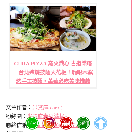
CURA PIZZA 窯火熾心 古道樂嚐
｜台北柴燒披薩天花板！龍眼木窯
烤手工披薩，萬華必吃美味推薦
文章作者：
米寶麻(carol)
粉絲團：
米寶麻幸福滿載
聯絡信箱：
winne33200@gmail.com