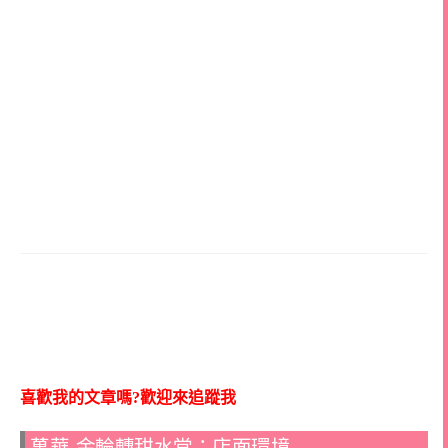
喜歡我的文章嗎?歡迎來追蹤我
萬華-金輪轉甜水堂：店面環境