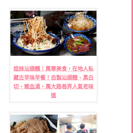
姐妹汕頭麵｜萬華美食，在地人私
藏古早味早餐！自製汕頭麵、黑白
切、豬血湯，萬大路巷弄人氣老味
道