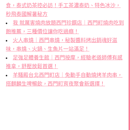
食，泰式奶茶控必訪！手工茶濃泰奶、特色冰沙，
秒飛泰國解暑秘方
我 就厲害燒肉放題西門珍饌店｜西門町燒肉吃到
飽推薦，三種價位讓你吃過癮！
火人串燒｜西門串燒，秘製醬料烤出銷魂好滋
味，串燒、火鍋、生魚片一站滿足！
足強足體養生館｜西門按摩，經驗老道師傅有感
推拿，舒壓放鬆首選！
羊騷殿台北西門町店｜免動手自動燒烤羊肉串，
搭麒麟生啤暢飲，西門町宵夜聚會新選擇！