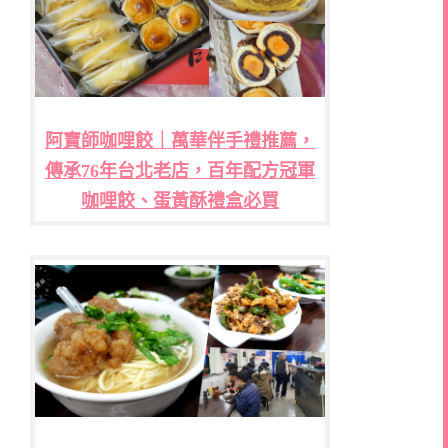
阿寶師咖哩餃｜萬華伴手禮推薦，
傳承76年台北老店，百年配方冠軍
咖哩餃、蛋黃酥禮盒必買