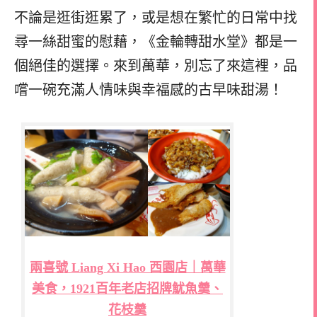
不論是逛街逛累了，或是想在繁忙的日常中找
尋一絲甜蜜的慰藉，《金輪轉甜水堂》都是一
個絕佳的選擇。來到萬華，別忘了來這裡，品
嚐一碗充滿人情味與幸福感的古早味甜湯！
兩喜號 Liang Xi Hao 西園店｜萬華
美食，1921百年老店招牌魷魚羹、
花枝羹