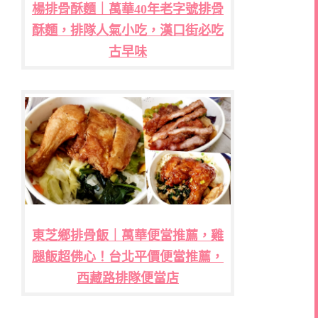
楊排骨酥麵｜萬華40年老字號排骨
酥麵，排隊人氣小吃，漢口街必吃
古早味
東芝鄉排骨飯｜萬華便當推薦，雞
腿飯超佛心！台北平價便當推薦，
西藏路排隊便當店