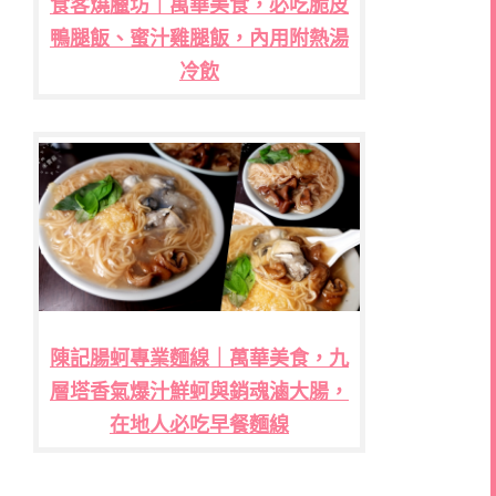
食客燒臘坊｜萬華美食，必吃脆皮
鴨腿飯、蜜汁雞腿飯，內用附熱湯
冷飲
陳記腸蚵專業麵線｜萬華美食，九
層塔香氣爆汁鮮蚵與銷魂滷大腸，
在地人必吃早餐麵線