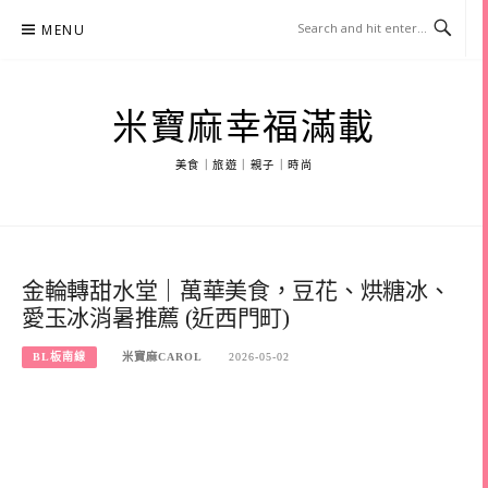
Skip
MENU
to
content
米寶麻幸福滿載
美食｜旅遊｜親子｜時尚
金輪轉甜水堂｜萬華美食，豆花、烘糖冰、
愛玉冰消暑推薦 (近西門町)
BL板南線
米寶麻CAROL
2026-05-02