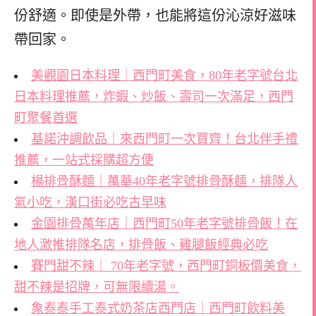
份舒適。即使是外帶，也能將這份沁涼好滋味
帶回家。
美觀園日本料理｜西門町美食，80年老字號台北
日本料理推薦，炸蝦、炒飯、壽司一次滿足，西門
町聚餐首選
基諾沖調飲品｜來西門町一次買齊！台北伴手禮
推薦，一站式採購超方便
楊排骨酥麵｜萬華40年老字號排骨酥麵，排隊人
氣小吃，漢口街必吃古早味
金園排骨萬年店｜西門町50年老字號排骨飯！在
地人激推排隊名店，排骨飯、雞腿飯經典必吃
賽門甜不辣｜ 70年老字號，西門町銅板價美食，
甜不辣是招牌，可無限續湯。
象泰泰手工泰式奶茶店西門店｜西門町飲料美