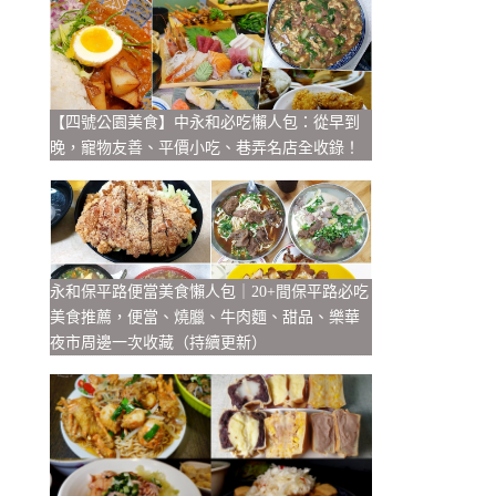
【四號公園美食】中永和必吃懶人包：從早到
晚，寵物友善、平價小吃、巷弄名店全收錄！
永和保平路便當美食懶人包｜20+間保平路必吃
美食推薦，便當、燒臘、牛肉麵、甜品、樂華
夜市周邊一次收藏（持續更新）