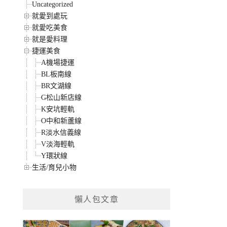
Uncategorized
就愛到處玩
就愛吃美食
就是愛料理
捷運美食
A機場捷運
BL板南線
BR文湖線
G松山新店線
K安坑輕軌
O中和新蘆線
R淡水信義線
V淡海輕軌
Y環狀線
生活/育兒小物
懶人包文章