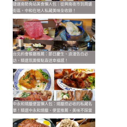
捷運南勢角站美食懶人包｜從興南夜市到周邊
街區，中和在地人私藏美味全收錄！
台北約會餐廳推薦：節日慶生、浪漫告白必
訪，精選氛圍餐點直送幸福感！
中永和燒臘便當懶人包：燒臘控必收的私藏名
單！精選中永和燒臘、便當推薦，美味不踩雷