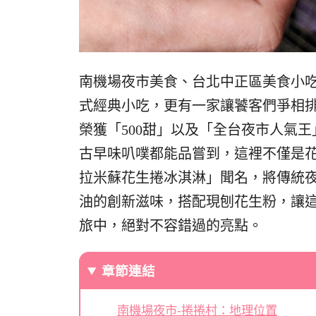
南機場夜市美食、台北中正區美食小
式經典小吃，更有一家讓饕客們爭相
榮獲「500甜」以及「全台夜市人氣
古早味叭噗都能品嘗到，這裡不僅是
拉米蘇花生捲冰淇淋」聞名，將傳統
油的創新滋味，搭配現刨花生粉，讓
旅中，絕對不容錯過的亮點。
章節連結
南機場夜市-捲捲村：地理位置