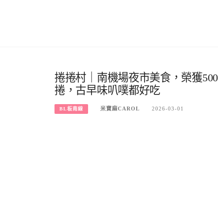
捲捲村｜南機場夜市美食，榮獲50
捲，古早味叭噗都好吃
米寶麻CAROL
2026-03-01
BL板南線