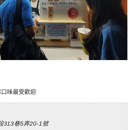
蘇口味最受歡迎
13巷5弄20-1號