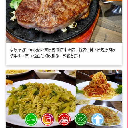
爭厚厚切牛排 板橋亞東原創 新店中正店｜新店牛排，原塊原肉厚
切牛排，高CP值自助吧吃到飽，聚餐首選！