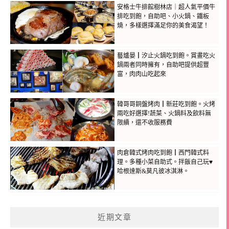
安格士牛排館樹林店｜超人氣平價牛
排吃到飽，自助吧、小火鍋、鐵板
燒，多樣選擇滿足你的美食渴望！
藝爐晏┃汐止火鍋吃到飽。賞畫吃火
鍋兩者同時擁有，自助吧提供超豐
富，肉肉山吃起來
韓哥哥銅盤烤肉┃新莊吃到飽。火烤
兩吃好選擇!蔬菜、火鍋料及飲料無
限續，還不收服務費
肉倉韓式烤肉吃到飽┃西門韓式料
理。多種小菜自助式。拌飯自己玩♥
哈根達斯&莫凡彼冰淇淋。
近期文章