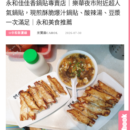
永和佳佳香鍋貼專賣店｜樂華夜市附近超人
氣鍋貼，現煎酥脆爆汁鍋貼、酸辣湯、豆漿
一次滿足｜永和美食推薦
O中和新蘆線
米寶麻CAROL
2026-07-30