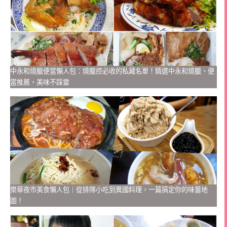
中永和燒臘便當懶人包：燒臘控必收的私藏名單！精選中永和燒臘、便
當推薦，美味不踩雷
樂華夜市美食懶人包｜從排隊小吃到異國料理，一篇搞定你的味蕾地
圖！