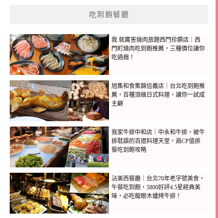
吃到飽餐廳
我 就厲害燒肉放題西門珍饌店｜西
門町燒肉吃到飽推薦，三種價位讓你
吃過癮！
旭集和食集錦信義店｜台北吃到飽推
薦，百種頂級日式料理，讓你一試成
主顧
我家牛排中和店｜中永和牛排，被牛
排耽誤的百道料理天堂，高CP值排
餐吃到飽攻略
沾美西餐廳｜台北70年老字號美食，
午餐吃到飽，5800好評4.5星經典美
味，必吃龍眼木爐烤牛排！