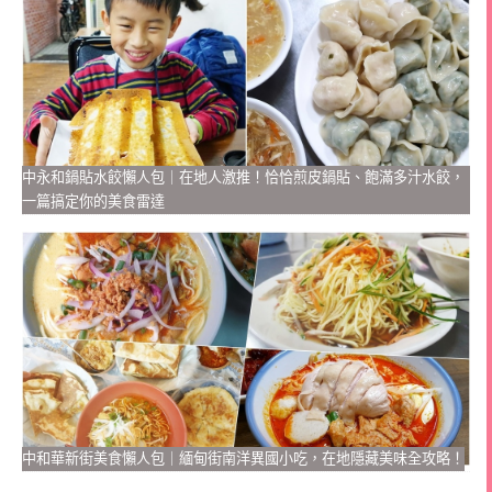
中永和鍋貼水餃懶人包｜在地人激推！恰恰煎皮鍋貼、飽滿多汁水餃，
一篇搞定你的美食雷達
中和華新街美食懶人包｜緬甸街南洋異國小吃，在地隱藏美味全攻略！