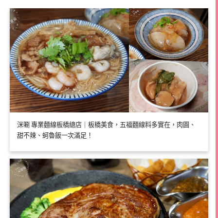
洣唰 專業麵線板橋總店｜板橋美食，五福麵線料多實在，肉圓、
甜不辣、蚵魯飯一次滿足！