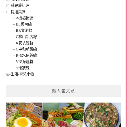
就是愛料理
捷運美食
A機場捷運
BL板南線
BR文湖線
G松山新店線
K安坑輕軌
O中和新蘆線
R淡水信義線
V淡海輕軌
Y環狀線
生活/育兒小物
懶人包文章