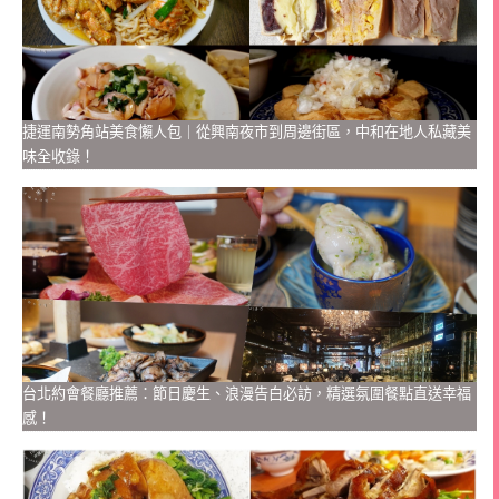
捷運南勢角站美食懶人包｜從興南夜市到周邊街區，中和在地人私藏美
味全收錄！
台北約會餐廳推薦：節日慶生、浪漫告白必訪，精選氛圍餐點直送幸福
感！