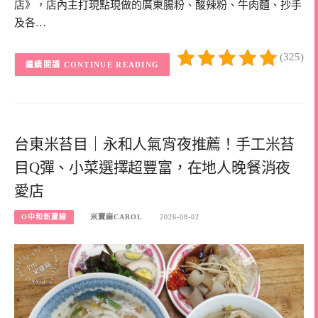
店》，店內主打現點現做的廣東腸粉、酸辣粉、牛肉麵、抄手
及各…
(325)
CONTINUE READING
台東米苔目｜永和人氣宵夜推薦！手工米苔
目Q彈、小菜選擇超豐富，在地人晚餐消夜
愛店
O中和新蘆線
米寶麻CAROL
2026-08-02