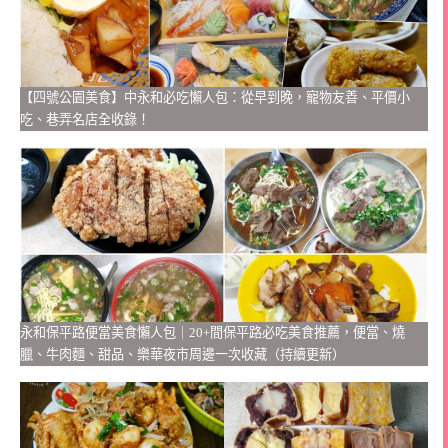
【四號公園美食】中永和必吃懶人包：從早到晚，寵物友善、平價小
吃、巷弄名店全收錄！
永和保平路便當美食懶人包｜20+間保平路必吃美食推薦，便當、燒
臘、牛肉麵、甜品、樂華夜市周邊一次收藏（持續更新）