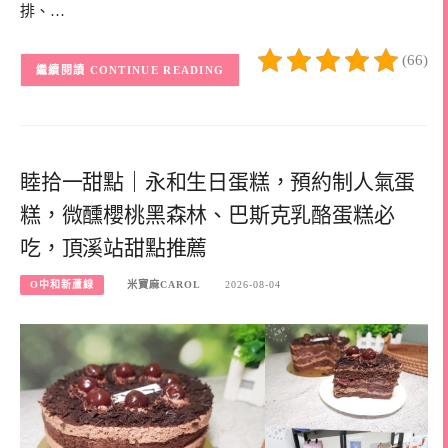
排、…
(66)
CONTINUE READING
睦拾一甜點｜永和生日蛋糕，預約制人氣蛋
糕，微醺櫻桃黑森林、巴斯克乳酪蛋糕必
吃，頂溪站甜點推薦
O中和新蘆線
米寶麻CAROL
2026-08-04