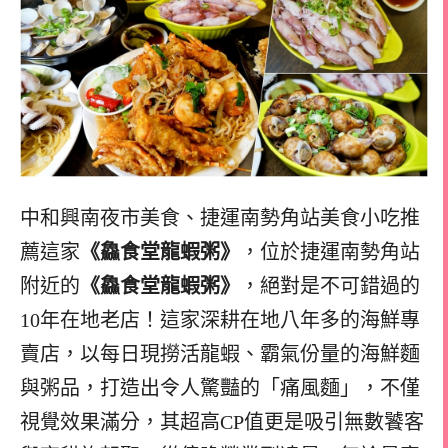
中和興南夜市美食、捷運南勢角站美食小吃推
薦這家
《鱻食堂龍蝦粥》
，位於捷運南勢角站
附近的
《鱻食堂龍蝦粥》
，絕對是不可錯過的
10年在地老店！這家深耕在地八年多的海鮮專
賣店，以每日現撈活龍蝦、霸氣份量的海鮮麵
與粥品，打造出令人驚豔的「痛風麵」，不僅
視覺效果滿分，其超高CP值更是吸引無數饕客