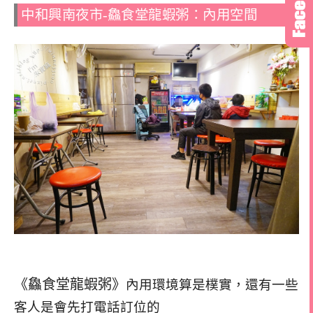
中和興南夜市-鱻食堂龍蝦粥：內用空間
《鱻食堂龍蝦粥》
內用環境算是樸實，
還有一些
客人是會先打電話訂位的