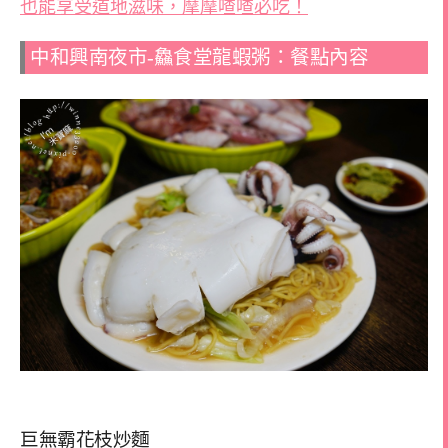
也能享受道地滋味，摩摩喳喳必吃！
中和興南夜市-鱻食堂龍蝦粥：餐點內容
巨無霸花枝炒麵