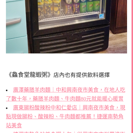
《鱻食堂龍蝦粥》
店內也有提供飲料選擇
廣澤藥膳羊肉麵｜中和興南夜市美食，在地人吃
了數十年，藥膳羊肉麵、牛肉麵80元就能暖心暖胃
廣東腸粉酸辣粉中和仁愛店｜興南夜市美食，現
點現做腸粉、酸辣粉、牛肉麵都推薦！捷運南勢角
站美食