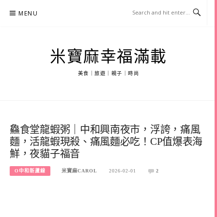
Skip
MENU
to
content
米寶麻幸福滿載
美食｜旅遊｜親子｜時尚
鱻食堂龍蝦粥｜中和興南夜市，浮誇，痛風
麵，活龍蝦現殺、痛風麵必吃！CP值爆表海
鮮，夜貓子福音
O中和新蘆線
米寶麻CAROL
2026-02-01
2