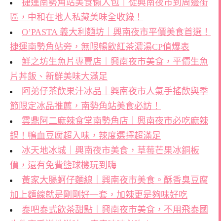
捷運南勢角站美食懶人包｜從興南夜市到周邊街
區，中和在地人私藏美味全收錄！
O’PASTA 義大利麵坊｜興南夜市平價美食首選！
捷運南勢角站旁，無限暢飲紅茶濃湯CP值爆表
鮮之坊生魚片專賣店｜興南夜市美食，平價生魚
片丼飯、新鮮美味大滿足
阿弟仔茶飲果汁冰品｜興南夜市人氣手搖飲與季
節限定冰品推薦，南勢角站美食必訪！
雲鼎阿二麻辣食堂南勢角店｜興南夜市必吃麻辣
鍋！鴨血豆腐超入味，辣度選擇超滿足
冰天地冰城｜興南夜市美食，草莓芒果冰銅板
價，還有免費籃球機玩到嗨
黃家大腸蚵仔麵線｜興南夜市美食。酥香臭豆腐
加上麵線就是剛剛好一套，加辣更是夠味好吃
泰吧泰式飲茶甜點｜興南夜市美食，不用飛泰國