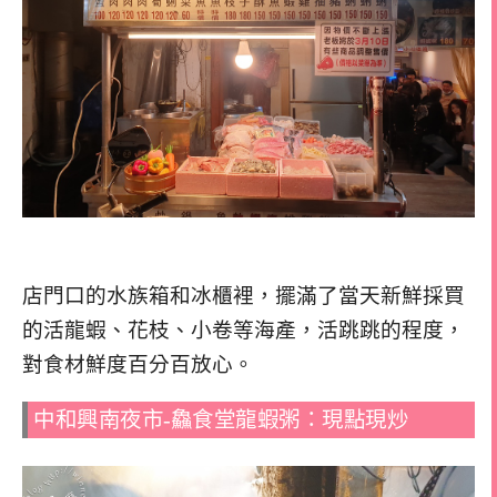
店門口的水族箱和冰櫃裡，擺滿了當天新鮮採買
的活龍蝦、花枝、小卷等海產，活跳跳的程度，
對食材鮮度百分百放心。
中和興南夜市-鱻食堂龍蝦粥：現點現炒