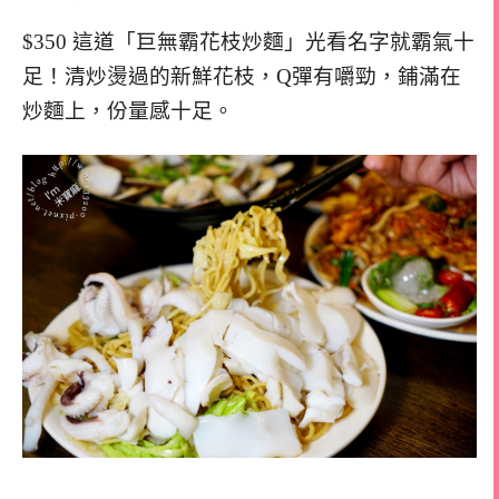
$350 這道「巨無霸花枝炒麵」光看名字就霸氣十
足！清炒燙過的新鮮花枝，Q彈有嚼勁，鋪滿在
炒麵上，份量感十足。