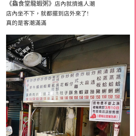
《鱻食堂龍蝦粥》
店內就擠進人潮
店內坐不下，就都擺到店外來了!
真的是客潮滿滿