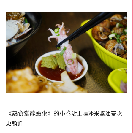
《鱻食堂龍蝦粥》的小卷
沾上哇沙米醬油膏吃
更顯鮮