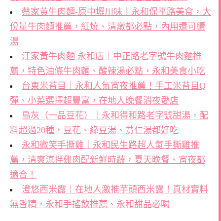
蔡家黃牛肉麵-原中壢川味｜永和保平路美食，大
份量牛肉麵推薦，紅燒、清燉都必點，內用還可續
湯
江家黃牛肉麵 永和店｜中正路老字號牛肉麵推
薦，特色油條牛肉麵、酸辣湯必點，永和美食小吃
台東米苔目｜永和人氣宵夜推薦！手工米苔目Q
彈、小菜選擇超豐富，在地人晚餐消夜愛店
島灰（一品豆花）｜永和得和路老字號甜湯，配
料超過20種，豆花、綠豆湯、薏仁湯都好吃
永和微笑手撕雞｜永和民生路超人氣手撕雞推
薦，清爽涼拌雞肉配新鮮時蔬，夏天晚餐、宵夜都
適合！
澄悠西米露｜在地人激推芋頭西米露！真材實料
無香精，永和手搖飲推薦、永和甜品必喝