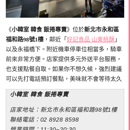
《
小韓室 韓食 飯捲專賣
》位於
新北市永和區
福和路98號1樓
，鄰近「
好記食品 山東桃酥
」
以及永福橋下。附近機車停車位相當多，騎車
前來非常方便。店家提供多元外送平台服務，
也支援點餐自取。如果你不想久候，強烈建議
可以先打電話預訂餐點，美味就不會等待太久
小韓室 韓食 飯捲專賣
店家地址：新北市永和區福和路98號1樓
聯絡電話：02 8928 8598
營業時間：11:30~20:30