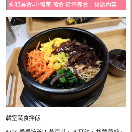
永和美食-小韓室 韓食 飯捲專賣：餐點內容
韓室蔬食拌飯