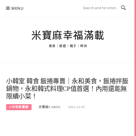
Skip
MENU
to
content
米寶麻幸福滿載
美食｜旅遊｜親子｜時尚
小韓室 韓食 飯捲專賣｜永和美食，飯捲拌飯
鍋物，永和韓式料理CP值首選！內用還能無
限續小菜！
O中和新蘆線
米寶麻CAROL
2025-12-07