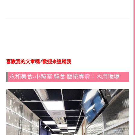
喜歡我的文章嗎?歡迎來追蹤我
永和美食-小韓室 韓食 飯捲專賣：內用環境