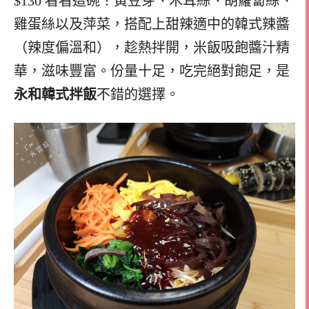
$130 看看這碗！黃豆芽、木耳絲、胡蘿蔔絲、
雞蛋絲以及萍菜，搭配上甜辣適中的韓式辣醬
（辣度偏溫和），趁熱拌開，米飯吸飽醬汁精
華，滋味豐富。份量十足，吃完絕對飽足，是
永和韓式拌飯
不錯的選擇。