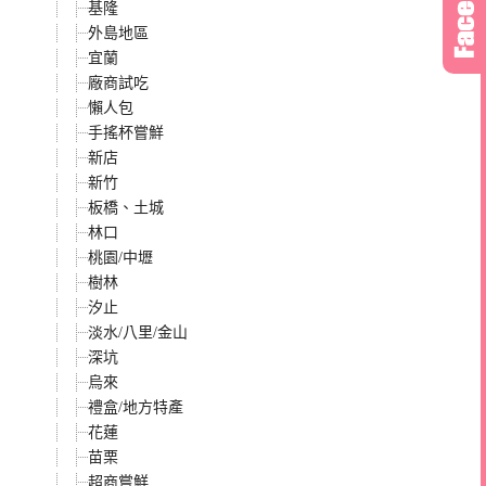
基隆
外島地區
宜蘭
廠商試吃
懶人包
手搖杯嘗鮮
新店
新竹
板橋、土城
林口
桃園/中壢
樹林
汐止
淡水/八里/金山
深坑
烏來
禮盒/地方特產
花蓮
苗栗
超商嘗鮮