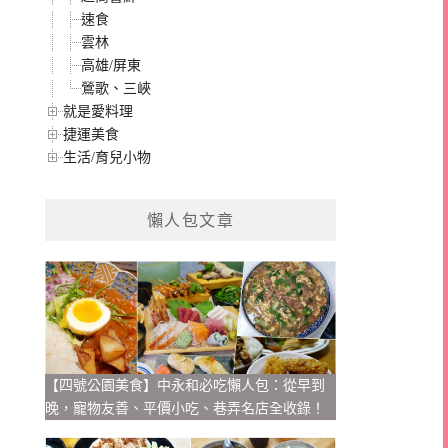
速食
雲林
高雄/屏東
鶯歌、三峽
就是愛料理
捷運美食
生活/育兒小物
懶人包文章
【四號公園美食】中永和必吃懶人包：從早到
晚，寵物友善、平價小吃、巷弄名店全收錄！