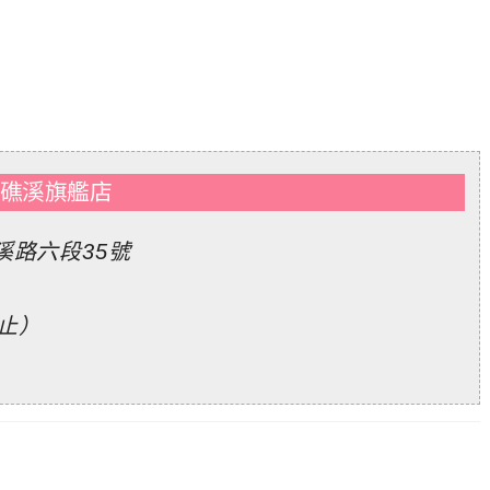
ery 礁溪旗艦店
路六段35號
為止）