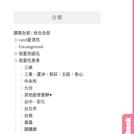
分類
展開全部
|
收合全部
carol愛漂亮
Uncategorized
就愛到處玩
就愛吃美食
三峽
三重、蘆洲、新莊、五股、泰山
中永和
九份
其他甜食嘗鮮♥
台中、彰化
台北市
台南
嘉義
團購趣