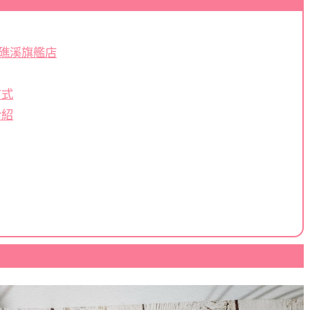
ery 礁溪旗艦店
方式
介紹