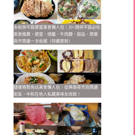
永和保平路便當美食懶人包｜20+間保平路必吃
美食推薦，便當、燒臘、牛肉麵、甜品、樂華
夜市周邊一次收藏（持續更新）
捷運南勢角站美食懶人包｜從興南夜市到周邊
街區，中和在地人私藏美味全收錄！