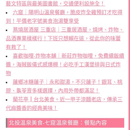
藝文特區與最美圖書館，交通便利設施全！
六窟｜陽明山溫泉餐廳，脆皮炸全雞預訂才吃得
到！平價老字號美食泡湯雙享受
蔦燒居酒屋 三重店｜三重居酒屋，燒烤、炸物、
品酒專業樣樣行！下班只想賴在這，從此你的味蕾
有救了！
喜歡咖哩-炸物本舖｜新莊炸物咖哩，免費續飯續
醬，海賊飯儀式感爆棚！必吃手工漢堡排與日式炸
物
蓮鄉冰糖蓮子｜永和甜湯，不只蓮子！銀耳、桃
膠、龜苓膏多樣選擇，內用外帶都滿足！
蘭花亭┃台北美食。近一甲子涼麵老店，傳承三
代麻醬香的經典美味！
北投溫泉美食-七窟溫泉餐廳：餐點內容