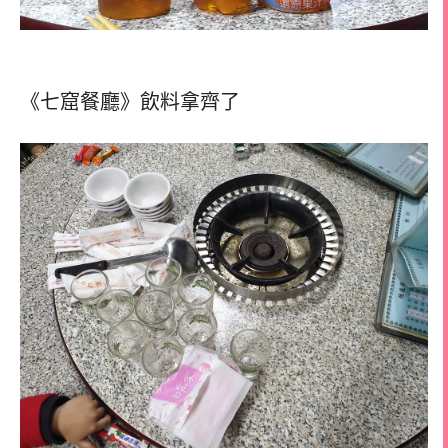
《七窟餐廳》飲料拿齊了