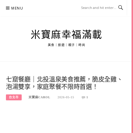
Skip
MENU
to
content
米寶麻幸福滿載
美食｜旅遊｜親子｜時尚
七窟餐廳｜北投溫泉美食推薦，脆皮全雞、
泡湯雙享，家庭聚餐不限時首選！
台北市
米寶麻CAROL
2026-05-15
1