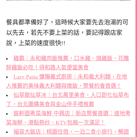
餐具都準備好了，
這時候大家要先去泡湯的可
以先去，
若先不要上菜的話，要記得跟店家
說，
上菜的速度很快!!
雞霸｜永和雞肉飯推薦，口水雞、燒雞飯、花雕
醉雞飯必吃！得和路人氣便當美食
Lazy Pasta 慵懶義式廚房｜永和義大利麵，在地
人推薦的美味義大利麵與燉飯，聚餐約會首選！
仙草龍仙草冰｜台北萬里美食，入口即化仙草布
丁，台北團購美食與金山伴手禮推薦
宸軒園粵菜海鮮 中興店｜新店聚餐首選：道地粵
菜海鮮、港點熱炒、KTV包廂一次滿足！
福容大飯店｜桃園住宿，一泊二食小旅行，暢遊