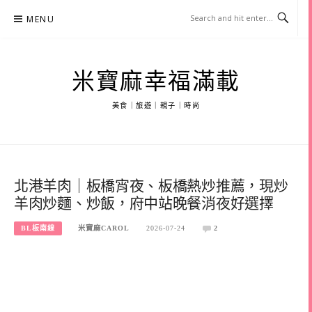
Skip
MENU
to
content
米寶麻幸福滿載
美食｜旅遊｜親子｜時尚
北港羊肉｜板橋宵夜、板橋熱炒推薦，現炒
羊肉炒麵、炒飯，府中站晚餐消夜好選擇
BL板南線
米寶麻CAROL
2026-07-24
2