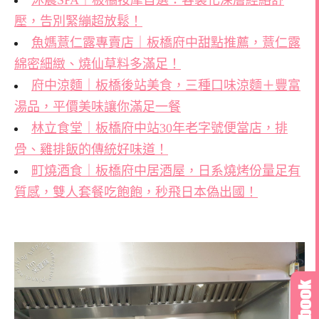
沐晨SPA｜板橋按摩首選：客製化深層經絡舒
壓，告別緊繃超放鬆！
魚媽薏仁露專賣店｜板橋府中甜點推薦，薏仁露
綿密細緻、燒仙草料多滿足！
府中涼麵｜板橋後站美食，三種口味涼麵＋豐富
湯品，平價美味讓你滿足一餐
林立食堂｜板橋府中站30年老字號便當店，排
骨、雞排飯的傳統好味道！
町燒酒食｜板橋府中居酒屋，日系燒烤份量足有
質感，雙人套餐吃飽飽，秒飛日本偽出國！