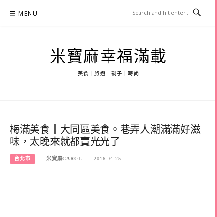
Skip
MENU
to
content
米寶麻幸福滿載
美食｜旅遊｜親子｜時尚
梅滿美食┃大同區美食。巷弄人潮滿滿好滋
味，太晚來就都賣光光了
台北市
米寶麻CAROL
2016-04-25