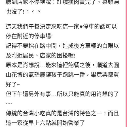
聽到店家不停地說：紅燒瘦肉賣完了、菜頭湯
也沒了!。。。
這天我們午餐決定來吃這一家♥停車的話可以
停在附近的停車場!
記得不要擋在路中間，造成後方車輛的白眼以
及附近居民、店家的困擾喔!
原本是肖想說…能來這裡飽餐之後，順道去圓
山花博的氣墊展讓孩子跑跳一番，畢竟票都買
好了~
但下午還另外有事…所以只能真的用肖想的了
~~
傳統的台灣小吃真的是台灣的特色之一，而且
這一家從早上六點就開始營業了