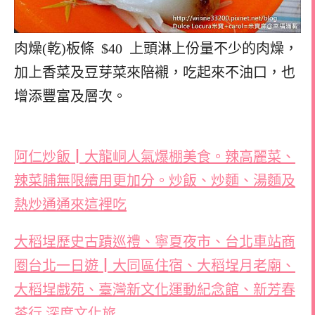
肉燥(乾)板條 $40 上頭淋上份量不少的肉燥，
加上香菜及豆芽菜來陪襯，吃起來不油口，也
增添豐富及層次。
阿仁炒飯┃大龍峒人氣爆棚美食。辣高麗菜、
辣菜脯無限續用更加分。炒飯、炒麵、湯麵及
熱炒通通來這裡吃
大稻埕歷史古蹟巡禮、寧夏夜市、台北車站商
圈台北一日遊┃大同區住宿、大稻埕月老廟、
大稻埕戲苑、臺灣新文化運動紀念館、新芳春
茶行 深度文化旅