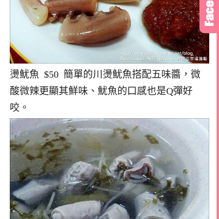
燙魷魚 $50 簡單的川燙魷魚搭配五味醬，微
酸微辣更顯其鮮味、魷魚的口感也是Q彈好
咬。