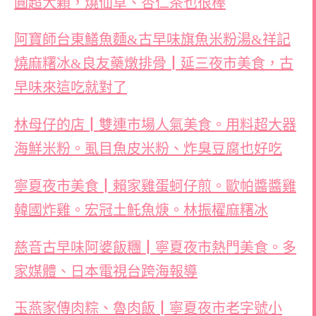
圓超大顆，燒仙草、杏仁茶也很棒
阿寶師台東鱔魚麵&古早味旗魚米粉湯&祥記
燒麻糬冰&良友藥燉排骨┃延三夜市美食，古
早味來這吃就對了
林母仔的店┃雙連市場人氣美食。用料超大器
海鮮米粉。虱目魚皮米粉、炸臭豆腐也好吃
寧夏夜市美食┃賴家雞蛋蚵仔煎。歐帕醬醬雞
韓國炸雞。宏冠土魠魚焿。林振櫂麻糬冰
慈音古早味阿婆飯糰┃寧夏夜市熱門美食。多
家媒體、日本電視台跨海報導
玉燕家傳肉粽、魯肉飯┃寧夏夜市老字號小