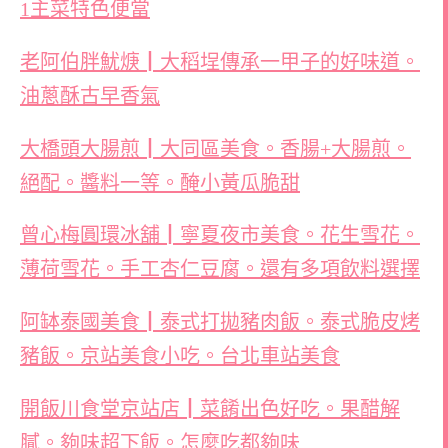
1主菜特色便當
老阿伯胖魷焿┃大稻埕傳承一甲子的好味道。
油蔥酥古早香氣
大橋頭大腸煎┃大同區美食。香腸+大腸煎。
絕配。醬料一等。醃小黃瓜脆甜
曾心梅圓環冰舖┃寧夏夜市美食。花生雪花。
薄荷雪花。手工杏仁豆腐。還有多項飲料選擇
阿缽泰國美食┃泰式打拋豬肉飯。泰式脆皮烤
豬飯。京站美食小吃。台北車站美食
開飯川食堂京站店┃菜餚出色好吃。果醋解
膩。夠味超下飯。怎麼吃都夠味