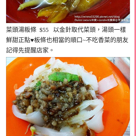
菜頭湯粄條 $55 以金針取代菜頭，湯頭一樣
鮮甜正點♥板條也相當的順口~不吃香菜的朋友
記得先提醒店家。