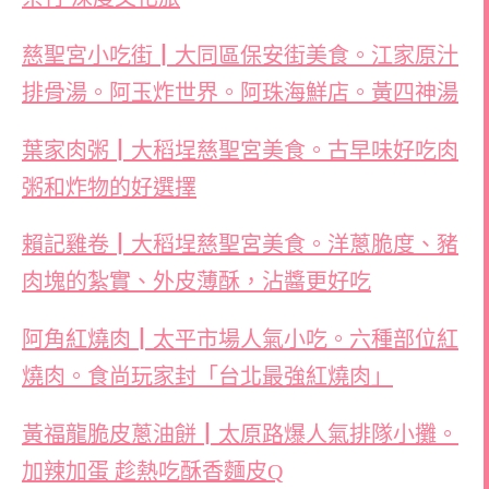
慈聖宮小吃街┃大同區保安街美食。江家原汁
排骨湯。阿玉炸世界。阿珠海鮮店。黃四神湯
葉家肉粥┃大稻埕慈聖宮美食。古早味好吃肉
粥和炸物的好選擇
賴記雞卷┃大稻埕慈聖宮美食。洋蔥脆度、豬
肉塊的紮實、外皮薄酥，沾醬更好吃
阿角紅燒肉┃太平市場人氣小吃。六種部位紅
燒肉。食尚玩家封「台北最強紅燒肉」
黃福龍脆皮蔥油餅┃太原路爆人氣排隊小攤。
加辣加蛋 趁熱吃酥香麵皮Q