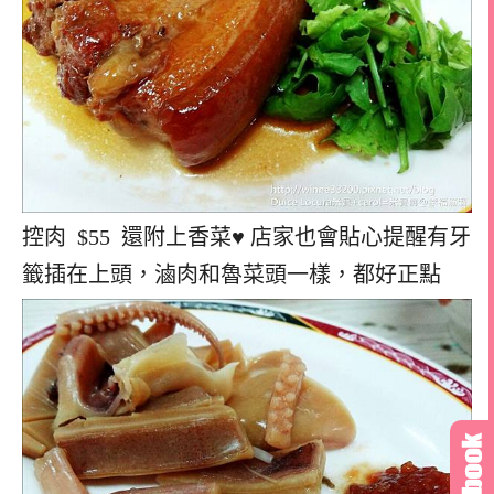
控肉 $55 還附上香菜♥ 店家也會貼心提醒有牙
籤插在上頭，滷肉和魯菜頭一樣，都好正點