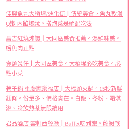
佳興魚丸大稻埕/迪化街┃傳統美食。魚丸軟滑
Q嫰 內餡爆漿。搭泡菜是絕配吃法
昌吉紅燒炖鰻┃大同區美食推薦。湯鮮味美。
鰻魚肉正點
賣麵炎仔┃大同區美食。大稻埕必吃美食。必
點小菜
荖子鍋 重慶家樂福店┃大橋頭火鍋。15秒新鮮
麵條。份量多、價格實在。白飯、冬粉、霜淇
淋、冷飲熱茶無限續用
君品酒店 雲軒西餐廳┃Buffet吃到飽。龍蝦戰