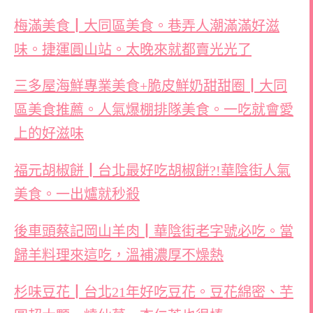
梅滿美食┃大同區美食。巷弄人潮滿滿好滋
味。捷運圓山站。太晚來就都賣光光了
三多屋海鮮專業美食+脆皮鮮奶甜甜圈┃大同
區美食推薦。人氣爆棚排隊美食。一吃就會愛
上的好滋味
福元胡椒餅┃台北最好吃胡椒餅?!華陰街人氣
美食。一出爐就秒殺
後車頭蔡記岡山羊肉┃華陰街老字號必吃。當
歸羊料理來這吃，溫補濃厚不燥熱
杉味豆花┃台北21年好吃豆花。豆花綿密、芋