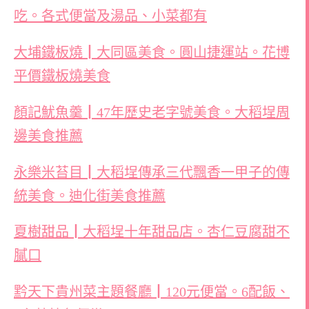
吃。各式便當及湯品、小菜都有
大埔鐵板燒┃大同區美食。圓山捷運站。花博
平價鐵板燒美食
顏記魷魚羹┃47年歷史老字號美食。大稻埕周
邊美食推薦
永樂米苔目┃大稻埕傳承三代飄香一甲子的傳
統美食。迪化街美食推薦
夏樹甜品┃大稻埕十年甜品店。杏仁豆腐甜不
膩口
黔天下貴州菜主題餐廳┃120元便當。6配飯、