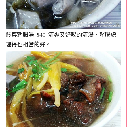
酸菜豬腸湯 $40 清爽又好喝的清湯，豬腸處
理得也相當的好。