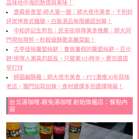
品味地中海的熱情與美味！
壹森泰食堂-師大第一腿｜師大夜市美食，千則好
評炭烤泰式雞腿，白飯湯品無限續超划算！
中和許記生煎包｜民安街排隊美食推薦：師大同
門現包現煎，秒殺級酥脆高麗菜餡！
古亭佳味蘿蔔絲餅｜會放暑假的蘿蔔絲餅、豆沙
餅!排隊人潮真的超長，只營業3小時半，賣完還提
早打烊
師園鹹酥雞｜師大夜市美食，PTT激推30年蒜味
老店，獨門加蒜加辣，食材選擇多到選擇障礙！
台北湯咖哩-銀兔湯咖哩 創始旗艦店：餐點內
容