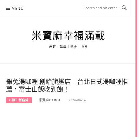
Skip
MENU
to
content
米寶麻幸福滿載
美食｜旅遊｜親子｜時尚
銀兔湯咖哩 創始旗艦店｜台北日式湯咖哩推
薦，富士山飯吃到飽！
G松山新店線
米寶麻CAROL
2026-06-14