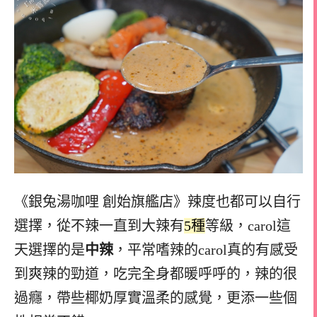
《銀兔湯咖哩 創始旗艦店》辣度也都可以自行
選擇，
從不辣一直到大辣有
5種
等級，
carol這
天選擇的是
中辣
，平常嗜辣的carol真的有感受
到爽辣的勁道，
吃完全身都暖呼呼的，辣的很
過癮，
帶些椰奶厚實溫柔的感覺，更添一些個