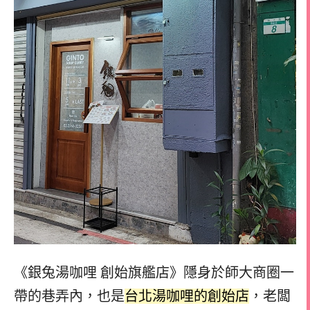
《銀兔湯咖哩 創始旗艦店》隱身於師大商圈一
帶的巷弄內，
也是
台北湯咖哩的創始店
，老闆