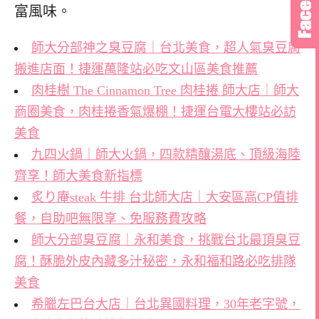
富風味。
師大分部神之臭豆腐｜台北美食，超人氣臭豆腐
搬進店面！捷運萬隆站必吃文山區美食推薦
肉桂樹 The Cinnamon Tree 肉桂捲 師大店｜師大
商圈美食，肉桂捲香氣爆棚！捷運台電大樓站必訪
美食
九四火鍋｜師大火鍋，四款精釀湯底、頂級海陸
齊享！師大美食新指標
炙り庵steak 牛排 台北師大店｜大安區高CP值排
餐，自助吧無限享、免服務費攻略
師大分部臭豆腐｜永和美食，挑戰台北最頂臭豆
腐！酥脆外皮內藏多汁秘密，永和福和路必吃排隊
美食
希臘左巴台大店｜台北異國料理，30年老字號，