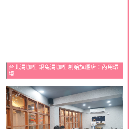
台北湯咖哩-銀兔湯咖哩 創始旗艦店：內用環
境