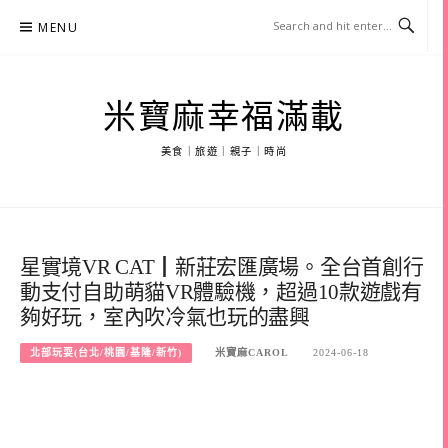
Skip
MENU
to
content
米寶麻幸福滿載
美食｜旅遊｜親子｜時尚
星實境VR CAT┃新莊宏匯廣場。全台首創行
動支付自助萌貓VR體驗機，超過10款遊戲有
夠好玩，室內吹冷氣也玩的盡興
北部玩耍(台北/桃園/基隆/新竹)
米寶麻CAROL
2024-06-18