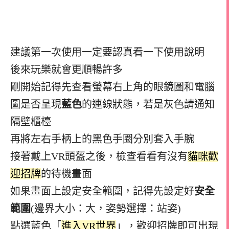
建議第一次使用一定要認真看一下使用說明
後來玩樂就會更順暢許多
剛開始記得先查看螢幕右上角的眼鏡圖和電腦
圖是否呈現
藍色
的連線狀態，若是灰色請通知
隔壁櫃檯
再將左右手柄上的黑色手圈分別套入手腕
接著戴上VR頭盔之後，檢查看看有沒有
貓咪歡
迎招牌
的待機畫面
如果畫面上設定安全範圍，記得先設定好
安全
範圍
(邊界大小：大，姿勢選擇：站姿)
點選藍色「
進入VR世界
」，歡迎招牌即可出現