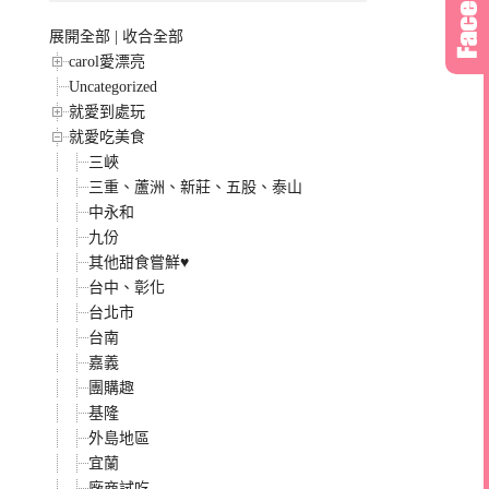
展開全部
|
收合全部
carol愛漂亮
Uncategorized
就愛到處玩
就愛吃美食
三峽
三重、蘆洲、新莊、五股、泰山
中永和
九份
其他甜食嘗鮮♥
台中、彰化
台北市
台南
嘉義
團購趣
基隆
外島地區
宜蘭
廠商試吃