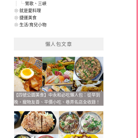
鶯歌、三峽
就是愛料理
捷運美食
生活/育兒小物
懶人包文章
【四號公園美食】中永和必吃懶人包：從早到
晚，寵物友善、平價小吃、巷弄名店全收錄！