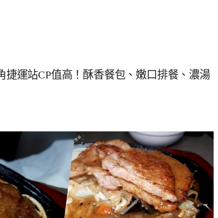
角捷運站CP值高！酥香餐包、嫩口排餐、濃湯