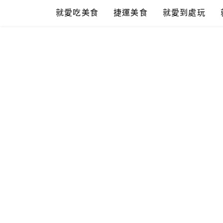
Skip
就愛吃美食
捷運美食
就愛到處玩
to
content