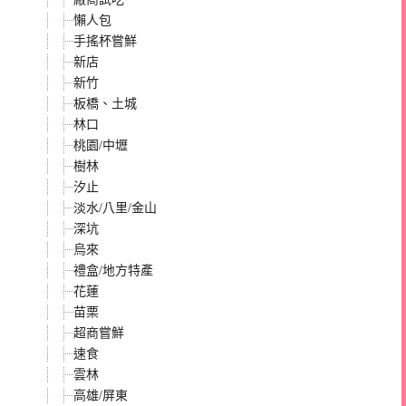
懶人包
手搖杯嘗鮮
新店
新竹
板橋、土城
林口
桃園/中壢
樹林
汐止
淡水/八里/金山
深坑
烏來
禮盒/地方特產
花蓮
苗栗
超商嘗鮮
速食
雲林
高雄/屏東