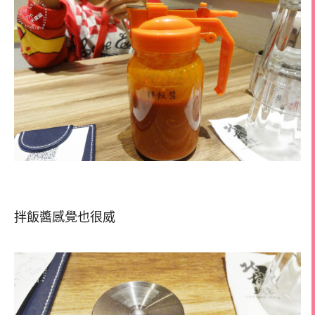
拌飯醬感覺也很威