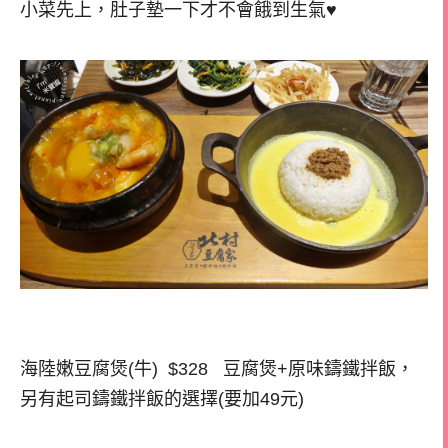
小菜先上，肚子墊一下才不會餓到生氣♥
海陸嫩豆腐煲(牛) $328 豆腐煲+原味鑄鐵拌飯，
另有起司鑄鐵拌飯的選擇(要加49元)