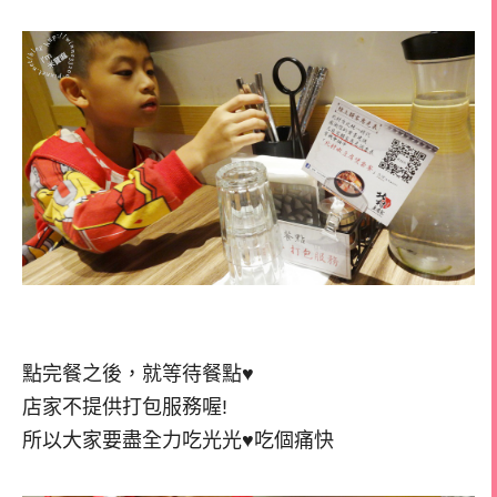
點完餐之後，就等待餐點♥
店家不提供打包服務喔!
所以大家要盡全力吃光光♥吃個痛快