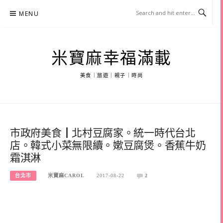
Skip
MENU
to
content
米寶麻幸福滿載
美食｜旅遊｜親子｜時尚
市政府美食┃北村豆腐家。統一時代台北
店。韓式小菜無限續。嫰豆腐煲。香蕉牛奶
霜淇淋
台北市
米寶麻CAROL
2017-08-22
2