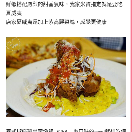
鮮蝦搭配鳳梨的甜香氣味，我家米寶指定就是要吃
夏威夷
店家夏威夷還加上紫高麗菜絲，感覺更健康
泰式椒麻雞薑黃燉飯 $268 重口味的carol就想吃個