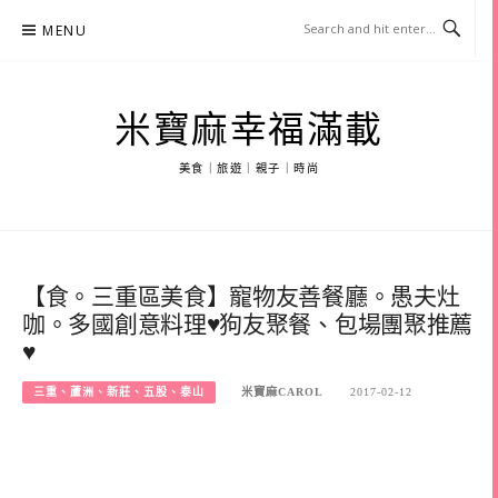
Skip
MENU
to
content
米寶麻幸福滿載
美食｜旅遊｜親子｜時尚
【食。三重區美食】寵物友善餐廳。愚夫灶
咖。多國創意料理♥狗友聚餐、包場團聚推薦
♥
三重、蘆洲、新莊、五股、泰山
米寶麻CAROL
2017-02-12