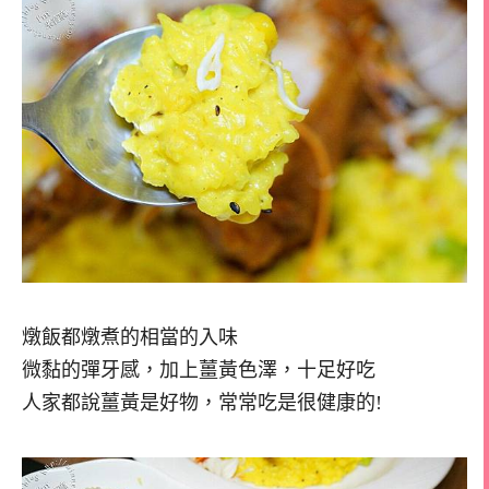
燉飯都燉煮的相當的入味
微黏的彈牙感，加上薑黃色澤，十足好吃
人家都說薑黃是好物，常常吃是很健康的!