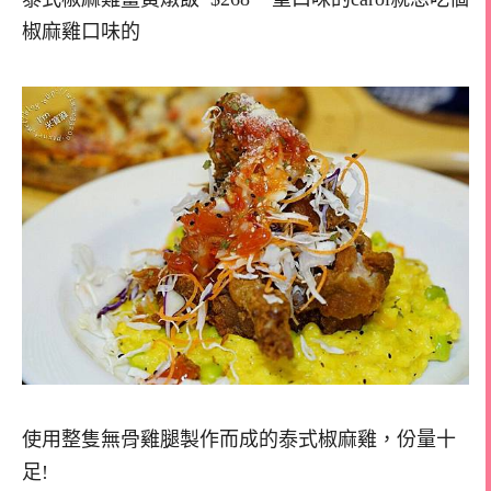
椒麻雞口味的
使用整隻無骨雞腿製作而成的泰式椒麻雞，份量十
足!