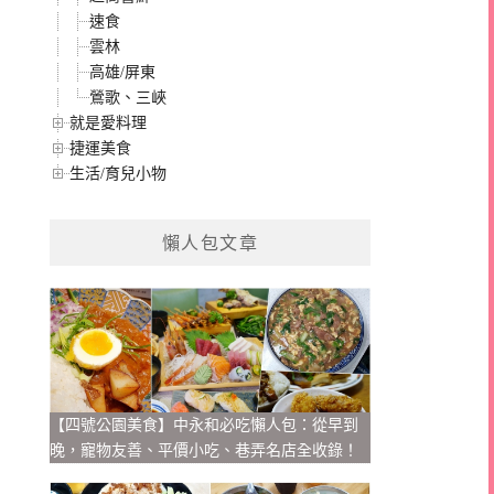
速食
雲林
高雄/屏東
鶯歌、三峽
就是愛料理
捷運美食
生活/育兒小物
懶人包文章
【四號公園美食】中永和必吃懶人包：從早到
晚，寵物友善、平價小吃、巷弄名店全收錄！