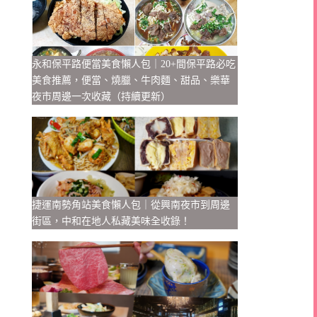
永和保平路便當美食懶人包｜20+間保平路必吃
美食推薦，便當、燒臘、牛肉麵、甜品、樂華
夜市周邊一次收藏（持續更新）
捷運南勢角站美食懶人包｜從興南夜市到周邊
街區，中和在地人私藏美味全收錄！