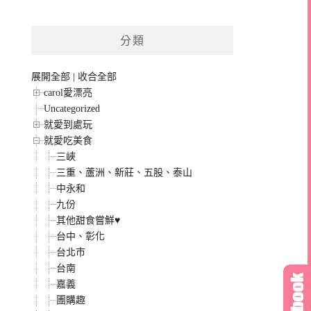
分類
展開全部
|
收合全部
carol愛漂亮
Uncategorized
就愛到處玩
就愛吃美食
三峽
三重、蘆洲、新莊、五股、泰山
中永和
九份
其他甜食嘗鮮♥
台中、彰化
台北市
台南
嘉義
團購趣