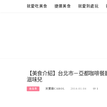
Skip
就愛吃美食
捷運美食
就愛到處玩
to
content
【美食介紹】台北市－亞都咖啡餐廳
滋味兒
米寶麻CAROL
2014-01-04
1
台北市