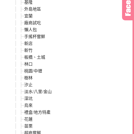
基隆
外島地區
宜蘭
廠商試吃
懶人包
手搖杯嘗鮮
新店
新竹
板橋、土城
林口
桃園/中壢
樹林
汐止
淡水/八里/金山
深坑
烏來
禮盒/地方特產
花蓮
苗栗
超商嘗鮮