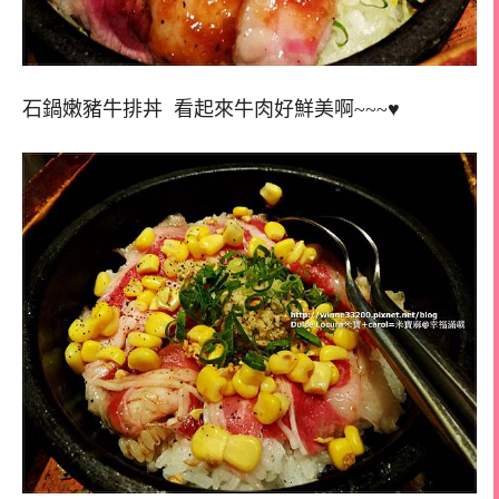
石鍋嫩豬牛排丼 看起來牛肉好鮮美啊~~~♥