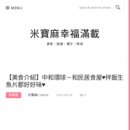
Skip
MENU
to
content
米寶麻幸福滿載
美食｜旅遊｜親子｜時尚
【美食介紹】中和環球－和民居食屋♥拌飯生
魚片都好好味♥
中永和
米寶麻CAROL
2013-09-18
1