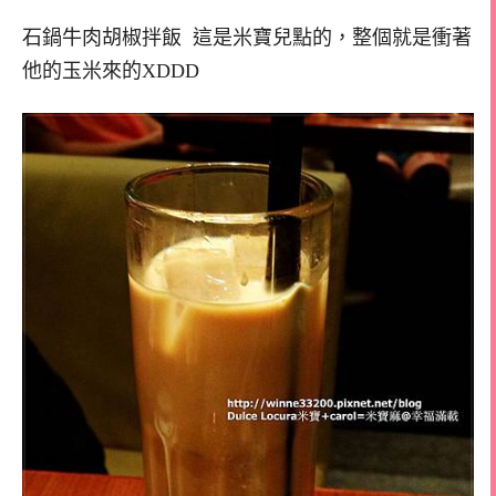
石鍋牛肉胡椒拌飯 這是米寶兒點的，整個就是衝著
他的玉米來的XDDD