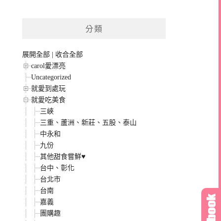
分類
展開全部
|
收合全部
carol愛漂亮
Uncategorized
就愛到處玩
就愛吃美食
三峽
三重、蘆洲、新莊、五股、泰山
中永和
九份
其他甜食嘗鮮♥
台中、彰化
台北市
台南
嘉義
團購趣