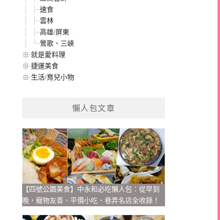
速食
雲林
高雄/屏東
鶯歌、三峽
就是愛料理
捷運美食
生活/育兒小物
懶人包文章
【四號公園美食】中永和必吃懶人包：從早到
晚，寵物友善、平價小吃、巷弄名店全收錄！