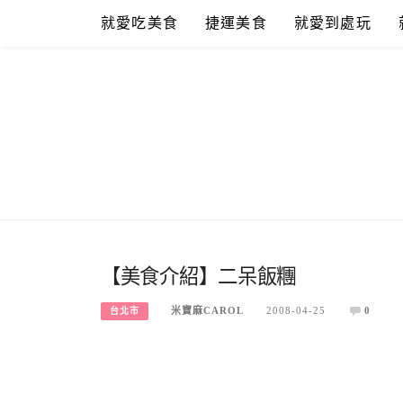
Skip
就愛吃美食
捷運美食
就愛到處玩
to
content
【美食介紹】二呆飯糰
米寶麻CAROL
2008-04-25
0
台北市