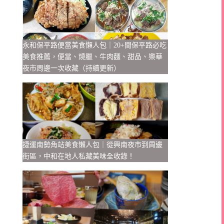
永和保平路便當美食懶人包｜20+間保平路必吃
美食推薦，便當、燒臘、牛肉麵、甜品、樂華
夜市周邊一次收藏（持續更新）
捷運南勢角站美食懶人包｜從興南夜市到周邊
街區，中和在地人私藏美味全收錄！