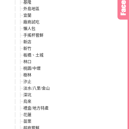
基隆
外島地區
宜蘭
廠商試吃
懶人包
手搖杯嘗鮮
新店
新竹
板橋、土城
林口
桃園/中壢
樹林
汐止
淡水/八里/金山
深坑
烏來
禮盒/地方特產
花蓮
苗栗
超商嘗鮮