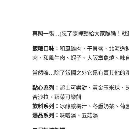
再照一張…(忘了照裡頭給大家瞧瞧！就忍不住
飯糰口味：
和風雞肉、干貝唇、北海道
肉、和風牛肉、蝦子、大阪章魚燒、味
當然嚕…除了飯糰之外它還有賣其他的
點心系列：
起士可樂餅、黃金玉米球、
合沙拉、蔬菜可樂餅
飲料系列：
冰釀酸梅汁、冬爵奶茶、葡
湯品系列：
味噌湯、五菇湯