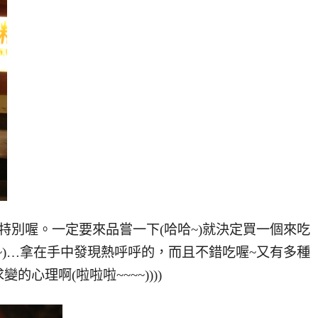
特別喔。一定要來品嘗一下(哈哈~)就決定買一個來吃
~)…拿在手中發現熱呼呼的，而且不錯吃喔~又有多種
心理啊(啦啦啦~~~~))))