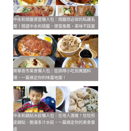
中永和燒臘便當懶人包：燒臘控必收的私藏名
單！精選中永和燒臘、便當推薦，美味不踩雷
樂華夜市美食懶人包｜從排隊小吃到異國料
理，一篇搞定你的味蕾地圖！
中永和鍋貼水餃懶人包｜在地人激推！恰恰煎
皮鍋貼、飽滿多汁水餃，一篇搞定你的美食雷
達