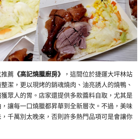
吃推薦
《高記燒臘廚房》
，這間位於捷運大坪林站
適整潔，更以現烤的銷魂燒肉、油亮誘人的燒鴨、
擄獲眾人的胃。店家還提供多款醬料自取，尤其是
油，讓每一口燒臘都昇華到全新層次。不過，美味
味，千萬別太晚來，否則許多熱門品項可是會讓你