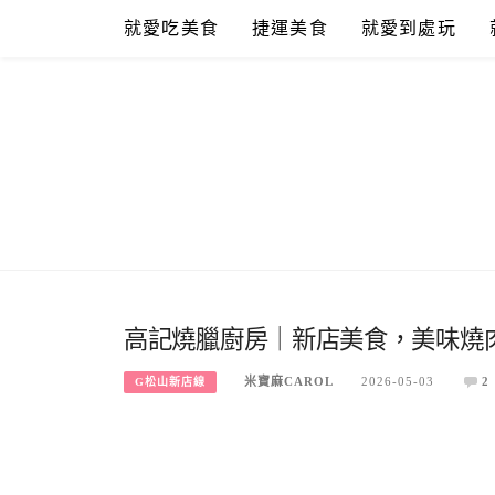
Skip
就愛吃美食
捷運美食
就愛到處玩
to
content
高記燒臘廚房｜新店美食，美味燒
米寶麻CAROL
2026-05-03
2
G松山新店線