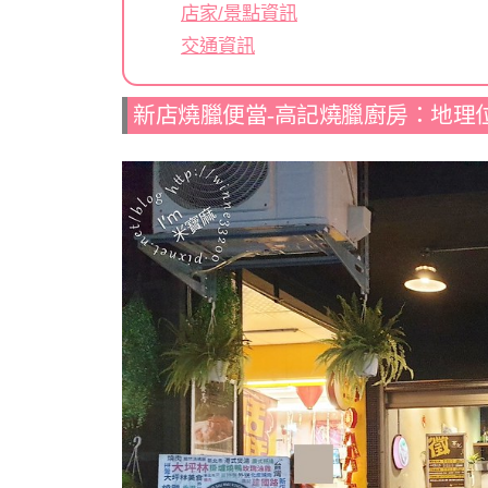
店家/景點資訊
交通資訊
新店燒臘便當-高記燒臘廚房：地理