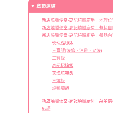
章節連結
新店燒臘便當-高記燒臘廚房：地理位
新店燒臘便當-高記燒臘廚房：醬料自
新店燒臘便當-高記燒臘廚房：餐點內
玫瑰雞腿飯
三寶飯(燒鴨、油雞、叉燒)
三寶飯
高記招牌飯
叉燒燒鴨飯
三燒飯
燒鴨腿飯
新店燒臘便當-高記燒臘廚房：菜單價
結語