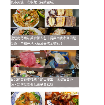
夜市周邊一次收藏（持續更新）
捷運南勢角站美食懶人包｜從興南夜市到周邊
街區，中和在地人私藏美味全收錄！
台北約會餐廳推薦：節日慶生、浪漫告白必
訪，精選氛圍餐點直送幸福感！