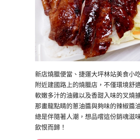
新店燒臘便當、捷運大坪林站美食小
附近建國路上的燒臘店，不僅環境舒
軟嫩多汁的油雞以及香甜入味的叉燒
那畫龍點睛的蔥油醬與夠味的辣椒醬
總是伴隨著人潮，想品嚐這份銷魂滋
飲恨而歸！