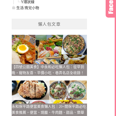
Y環狀線
生活/育兒小物
懶人包文章
【四號公園美食】中永和必吃懶人包：從早到
晚，寵物友善、平價小吃、巷弄名店全收錄！
永和保平路便當美食懶人包｜20+間保平路必吃
美食推薦，便當、燒臘、牛肉麵、甜品、樂華