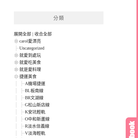
分類
展開全部
|
收合全部
carol愛漂亮
Uncategorized
就愛到處玩
就愛吃美食
就是愛料理
捷運美食
A機場捷運
BL板南線
BR文湖線
G松山新店線
K安坑輕軌
O中和新蘆線
R淡水信義線
V淡海輕軌