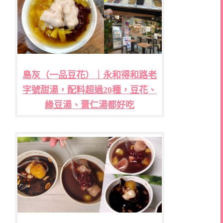
島灰（一品豆花）｜永和得和路老
字號甜湯，配料超過20種，豆花、
綠豆湯、薏仁湯都好吃