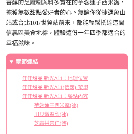
香醇的芝麻糊與料多實在的芋蓉蓮子西米露，
擄獲無數甜點愛好者的心。無論你從捷運象山
站或台北101/世貿站前來，都能輕鬆抵達這間
信義區美食地標，體驗這份一年四季都適合的
幸福滋味。
章節連結
佳佳甜品 新光A11：地理位置
佳佳甜品 新光A11(信義)-菜單
佳佳甜品 新光A11：餐點內容
芋蓉蓮子西米露(冰)
川貝燉蜜梨(冰)
芝麻拼杏仁(熱)