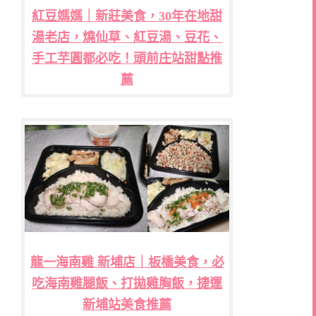
紅豆媽媽｜新莊美食，30年在地甜
湯老店，燒仙草、紅豆湯、豆花、
手工芋圓都必吃！頭前庄站甜點推
薦
龍一海南雞 新埔店｜板橋美食，必
吃海南雞腿飯、打拋雞胸飯，捷運
新埔站美食推薦