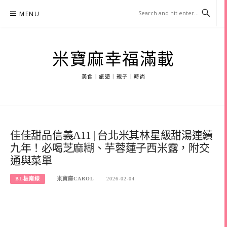
Skip
MENU
to
content
米寶麻幸福滿載
美食｜旅遊｜親子｜時尚
佳佳甜品信義A11 | 台北米其林星級甜湯連續
九年！必喝芝麻糊、芋蓉蓮子西米露，附交
通與菜單
BL板南線
米寶麻CAROL
2026-02-04