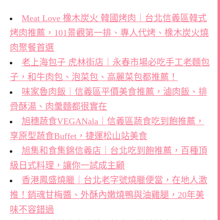
Meat Love 橡木炭火 韓國烤肉｜台北信義區韓式
烤肉推薦，101景觀第一排、專人代烤、橡木炭火燒
肉聚餐首選
老上海包子 虎林街店｜永春市場必吃手工老麵包
子，和牛肉包、泡菜包、高麗菜包都推薦！
味家魯肉飯｜信義區平價美食推薦，滷肉飯、排
骨酥湯、肉羹麵都很實在
旭穗蔬食VEGANala｜信義區蔬食吃到飽推薦，
享原型蔬食Buffet，捷運松山站美食
旭集和食集錦信義店｜台北吃到飽推薦，百種頂
級日式料理，讓你一試成主顧
香港鳳盛燒臘｜台北老字號燒臘便當，在地人激
推！銷魂甘梅醬、外酥內嫩燒鴨與油雞腿，20年美
味不容錯過