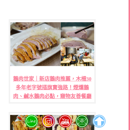
鵝肉世家｜新店鵝肉推薦，木柵30
多年老字號插旗寶強路！煙燻鵝
肉、鹹水鵝肉必點，寵物友善餐廳