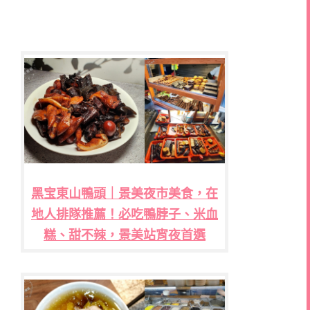
黑宝東山鴨頭｜景美夜市美食，在
地人排隊推薦！必吃鴨脖子、米血
糕、甜不辣，景美站宵夜首選