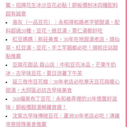
薦，招牌花生冰沙豆花必點！銅板價刨冰四種配料
超有誠意
島灰（一品豆花）｜永和得和路老字號甜湯，配
料超過20種，豆花、綠豆湯、薏仁湯都好吃
紅豆媽媽｜新莊美食，30年在地甜湯老店，燒仙
草、紅豆湯、豆花、手工芋圓都必吃！頭前庄站甜
點推薦
豆腐花甜品 員山店｜中和豆花冰品，芒果牛奶
冰、古早味豆花，夏日消暑下午茶
延三夜市豆花嫂｜30年老店必吃寒天豆花與暖心
甜湯，大同區必訪古早味美食
368福泉布丁豆花｜永和巷弄裡的35年懷舊好滋
味，銅板價甜湯解饞首選！
沈家古早味傳統豆花｜蘆洲30年老店必吃！湧蓮
寺旁排隊美食推薦