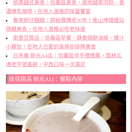
依鼎越式美食｜信義區美食，道地越南河粉、香
濃煉乳咖啡，在地人激推的味蕾饗宴
春來蚵仔麵線｜銅板價傳承30年！後山埤捷運站
隱藏美食，在地人激推必吃老味道
家香豆漿店｜信義區早餐，酥香燒餅油條、爆汁
小籠包，在地人也愛的吳興街排隊美食
日禾春 新光A4店｜信義區伴手禮推薦，雲林北
港老字號喜餅，中西口味一次滿足
佳佳甜品 新光A11：餐點內容