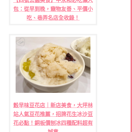
【四號公園美食】中永和必吃懶人
包：從早到晚，寵物友善、平價小
吃、巷弄名店全收錄！
穀早味豆花店｜新店美食，大坪林
站人氣豆花推薦，招牌花生冰沙豆
花必點！銅板價刨冰四種配料超有