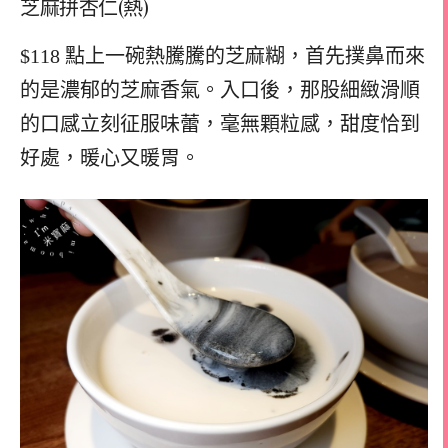
芝麻拼杏仁(熱)
$118 點上一碗熱騰騰的芝麻糊，首先撲鼻而來
的是濃郁的芝麻香氣。入口後，那股細緻滑順
的口感立刻征服味蕾，毫無顆粒感，甜度恰到
好處，暖心又暖胃。