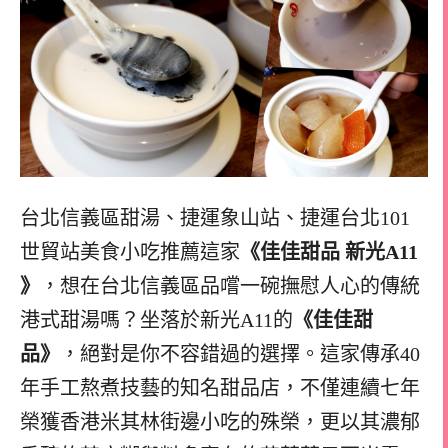
台北信義區甜湯、捷運象山站、捷運台北101
世貿站美食小吃推薦這家
《佳佳甜品 新光A11
》
，想在台北信義區品嚐一碗撫慰人心的傳統
港式甜湯嗎？坐落於新光A11的
《佳佳甜
品》
，絕對是你不容錯過的選擇。這家傳承40
年手工熬煮技藝的知名甜品店，不僅連續七年
榮獲香港米其林街邊小吃的殊榮，更以其濃郁