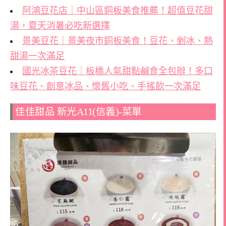
阿鴻豆花店｜中山區銅板美食推薦！超值豆花甜
湯，夏天消暑必吃新選擇
景美豆花｜景美夜市銅板美食！豆花、剉冰、熱
甜湯一次滿足
國光冰茶豆花｜板橋人氣甜點鹹食全包辦！多口
味豆花、創意冰品、懷舊小吃、手搖飲一次滿足
佳佳甜品 新光A11(信義)-菜單