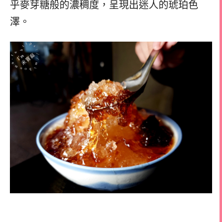
乎麥芽糖般的濃稠度，呈現出迷人的琥珀色
澤。