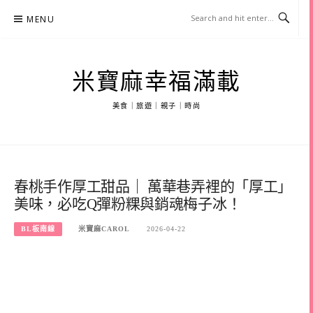
Skip
MENU
to
content
米寶麻幸福滿載
美食｜旅遊｜親子｜時尚
春桃手作厚工甜品｜ 萬華巷弄裡的「厚工」
美味，必吃Q彈粉粿與銷魂梅子冰！
BL板南線
米寶麻CAROL
2026-04-22