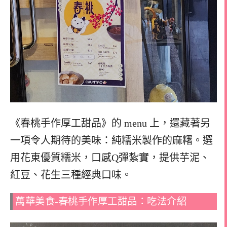
《春桃手作厚工甜品》的 menu 上，還藏著另
一項令人期待的美味：純糯米製作的麻糬。選
用花東優質糯米，口感Q彈紮實，提供芋泥、
紅豆、花生三種經典口味。
萬華美食-春桃手作厚工甜品：吃法介紹