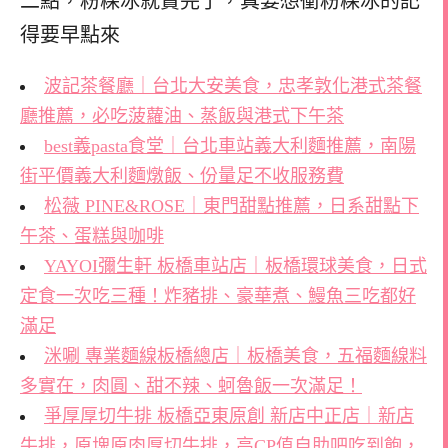
二點，粉粿冰就賣完了，
真要想衝粉粿冰的記
得要早點來
波記茶餐廳｜台北大安美食，忠孝敦化港式茶餐
廳推薦，必吃菠蘿油、蒸飯與港式下午茶
best義pasta食堂｜台北車站義大利麵推薦，南陽
街平價義大利麵燉飯、份量足不收服務費
松薇 PINE&ROSE｜東門甜點推薦，日系甜點下
午茶、蛋糕與咖啡
YAYOI彌生軒 板橋車站店｜板橋環球美食，日式
定食一次吃三種！炸豬排、豪華煮、鰻魚三吃都好
滿足
洣唰 專業麵線板橋總店｜板橋美食，五福麵線料
多實在，肉圓、甜不辣、蚵魯飯一次滿足！
爭厚厚切牛排 板橋亞東原創 新店中正店｜新店
牛排，原塊原肉厚切牛排，高CP值自助吧吃到飽，