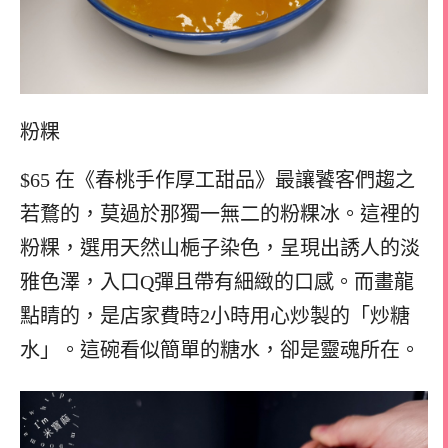
粉粿
$65 在《春桃手作厚工甜品》最讓饕客們趨之
若鶩的，莫過於那獨一無二的粉粿冰。這裡的
粉粿，選用天然山梔子染色，呈現出誘人的淡
雅色澤，入口Q彈且帶有細緻的口感。而畫龍
點睛的，是店家費時2小時用心炒製的「炒糖
水」。這碗看似簡單的糖水，卻是靈魂所在。