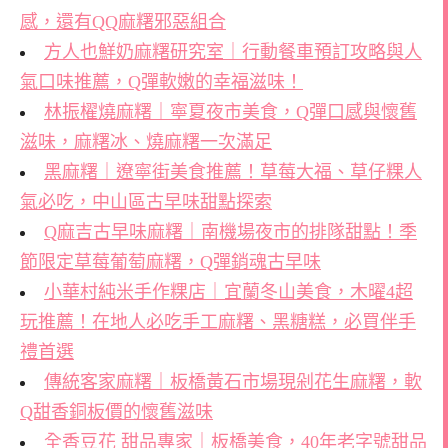
感，還有QQ麻糬邪惡組合
方人也鮮奶麻糬研究室｜行動餐車預訂攻略與人
氣口味推薦，Q彈軟嫩的幸福滋味！
林振櫂燒麻糬｜寧夏夜市美食，Q彈口感與懷舊
滋味，麻糬冰、燒麻糬一次滿足
黑麻糬｜遼寧街美食推薦！草莓大福、草仔粿人
氣必吃，中山區古早味甜點探索
Q麻吉古早味麻糬｜南機場夜市的排隊甜點！季
節限定草莓葡萄麻糬，Q彈銷魂古早味
小華村純米手作粿店｜宜蘭冬山美食，木曜4超
玩推薦！在地人必吃手工麻糬、黑糖糕，必買伴手
禮首選
傳統客家麻糬｜板橋黃石市場現剁花生麻糬，軟
Q甜香銅板價的懷舊滋味
全香豆花 甜品專家｜板橋美食，40年老字號甜品