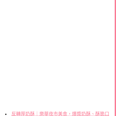
反轉厚奶酥｜樂華夜市美食，爆漿奶酥、酥脆口