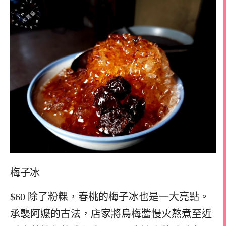
梅子冰
$60 除了粉粿，春桃的梅子冰也是一大亮點。
承襲阿嬤的古法，店家將烏梅醬慢火熬煮至近