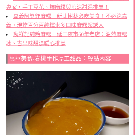
專家，手工豆花、燒麻糬與沁涼甜湯推薦！
嘉義阿婆炸麻糬｜新北樹林必吃美食！不必跑嘉
義，現炸百分百純糯米多口味麻糬超誘人
魏祥記純糖麻糬｜延三夜市60年老店：溫熱麻糬
冰、古早味甜湯暖心推薦
萬華美食-春桃手作厚工甜品：餐點內容