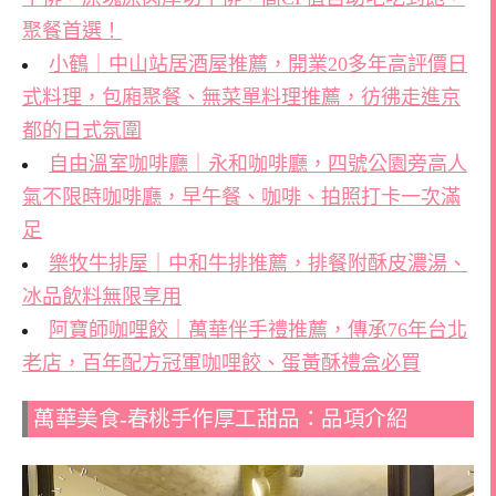
聚餐首選！
小鶴｜中山站居酒屋推薦，開業20多年高評價日
式料理，包廂聚餐、無菜單料理推薦，彷彿走進京
都的日式氛圍
自由溫室咖啡廳｜永和咖啡廳，四號公園旁高人
氣不限時咖啡廳，早午餐、咖啡、拍照打卡一次滿
足
樂牧牛排屋｜中和牛排推薦，排餐附酥皮濃湯、
冰品飲料無限享用
阿寶師咖哩餃｜萬華伴手禮推薦，傳承76年台北
老店，百年配方冠軍咖哩餃、蛋黃酥禮盒必買
萬華美食-春桃手作厚工甜品：品項介紹