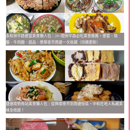
永和保平路便當美食懶人包｜20+間保平路必吃美食推薦，便當、燒
臘、牛肉麵、甜品、樂華夜市周邊一次收藏（持續更新）
捷運南勢角站美食懶人包｜從興南夜市到周邊街區，中和在地人私藏美
味全收錄！