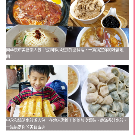
樂華夜市美食懶人包｜從排隊小吃到異國料理，一篇搞定你的味蕾地
圖！
中永和鍋貼水餃懶人包｜在地人激推！恰恰煎皮鍋貼、飽滿多汁水餃，
一篇搞定你的美食雷達