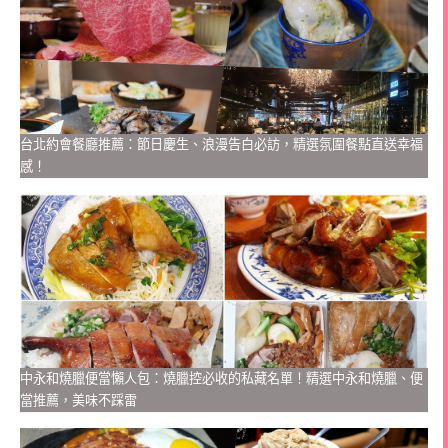
台北約會餐廳推薦：節日慶生、浪漫告白必訪，精選氛圍餐點直送幸福
感！
中永和燒臘便當懶人包：燒臘控必收的私藏名單！精選中永和燒臘、便
當推薦，美味不踩雷