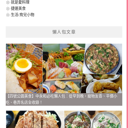
就是愛料理
捷運美食
生活/育兒小物
懶人包文章
【四號公園美食】中永和必吃懶人包：從早到晚，寵物友善、平價小
吃、巷弄名店全收錄！