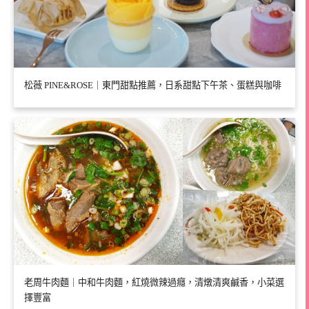
松薇 PINE&ROSE｜東門甜點推薦，日系甜點下午茶、蛋糕與咖啡
老周牛肉麵｜中和牛肉麵，紅燒微辣過癮，清燉清爽鹹香，小菜選
擇豐富