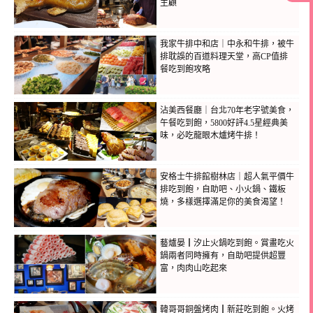
主顧
我家牛排中和店｜中永和牛排，被牛
排耽誤的百道料理天堂，高CP值排
餐吃到飽攻略
沾美西餐廳｜台北70年老字號美食，
午餐吃到飽，5800好評4.5星經典美
味，必吃龍眼木爐烤牛排！
安格士牛排館樹林店｜超人氣平價牛
排吃到飽，自助吧、小火鍋、鐵板
燒，多樣選擇滿足你的美食渴望！
藝爐晏┃汐止火鍋吃到飽。賞畫吃火
鍋兩者同時擁有，自助吧提供超豐
富，肉肉山吃起來
韓哥哥銅盤烤肉┃新莊吃到飽。火烤