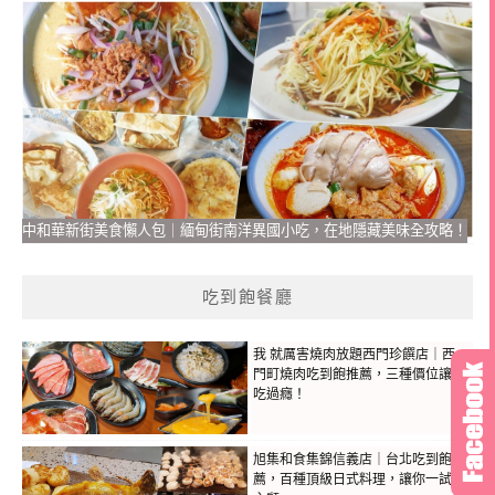
中和華新街美食懶人包｜緬甸街南洋異國小吃，在地隱藏美味全攻略！
吃到飽餐廳
我 就厲害燒肉放題西門珍饌店｜西
門町燒肉吃到飽推薦，三種價位讓你
吃過癮！
旭集和食集錦信義店｜台北吃到飽推
薦，百種頂級日式料理，讓你一試成