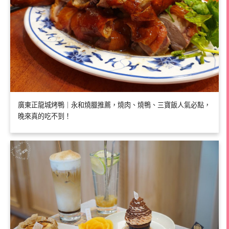
廣東正龍城烤鴨｜永和燒臘推薦，燒肉、燒鴨、三寶飯人氣必點，
晚來真的吃不到！