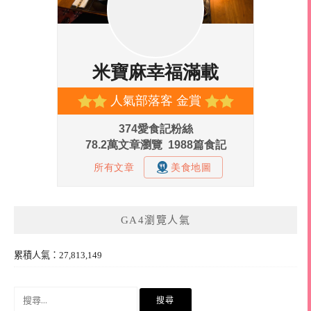
GA4瀏覽人氣
累積人氣：27,813,149
搜
尋