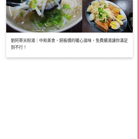
劉阿寄米粉湯｜中和美食，銅板價的暖心滋味，免費續湯讓你滿足
到不行！