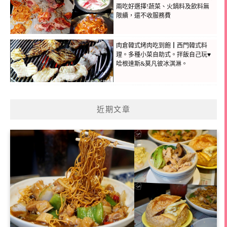
兩吃好選擇!蔬菜、火鍋料及飲料無
限續，還不收服務費
肉倉韓式烤肉吃到飽┃西門韓式料
理。多種小菜自助式。拌飯自己玩♥
哈根達斯&莫凡彼冰淇淋。
近期文章