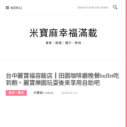
Skip
MENU
to
content
米寶麻幸福滿載
美食｜旅遊｜親子｜時尚
台中麗寶福容飯店┃田園咖啡廳晚餐buffet吃
到飽。麗寶樂園玩耍後來享用自助吧
台中、彰化
米寶麻CAROL
2018-03-14