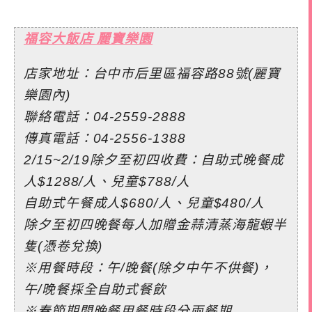
福容大飯店 麗寶樂園
店家地址：台中市后里區福容路88號(麗寶
樂園內)
聯絡電話：04-2559-2888
傳真電話：04-2556-1388
2/15~2/19除夕至初四收費：自助式晚餐成
人$1288/人、兒童$788/人
自助式午餐成人$680/人、兒童$480/人
除夕至初四晚餐每人加贈金蒜清蒸海龍蝦半
隻(憑卷兌換)
※用餐時段：午/晚餐(除夕中午不供餐)，
午/晚餐採全自助式餐飲
※春節期間晚餐用餐時段分兩餐期