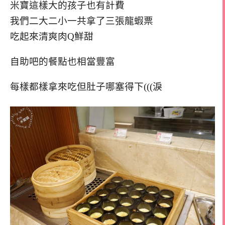
米寶這樣大的孩子也有計費
我們二大二小一共拿了三張龍蝦票
吃起來清爽肉Q鮮甜
自助吧的餐點也相當豐富
每樣都樣拿來吃但肚子哪塞得下(((淚