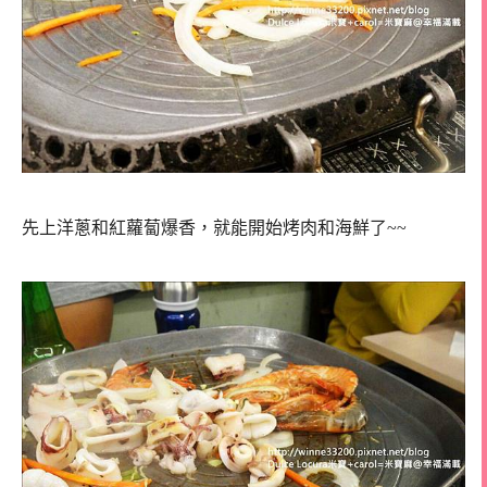
先上洋蔥和紅蘿蔔爆香，就能開始烤肉和海鮮了~~