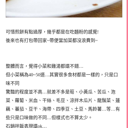
可惜煎餅有點過厚，幾乎都是在吃麵粉的感覺!
後來也有打包帶回家~帶便當加菜都沒浪費到~
整體而言，覺得小菜和雞湯都還不錯…
但小菜稱為40~50道…其實很多食材都是一樣的，只是口
味不同
驚豔的程度並不高…就差不多是筍、小黃瓜、苦瓜、泡
菜、蘿蔔、米血、干絲、毛豆、涼拌木瓜片、龍鬚菜、蓮
藕、蕃茄、豆干、海帶、四季豆、土豆、馬鈴薯…等…有
些只是口味做的不同…但樣式也不算太少。
石鍋拌飯表現還ok…