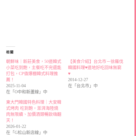
相關
朝鮮味｜新莊美食，50道韓式
【美食介紹】台北市－徐羅伐
小菜吃到飽，主餐吃不完還能
韓國料理♥道地好吃回味無窮
打包，CP值爆棚韓式料理推
♥
薦！
2014-12-27
2025-11-04
在「台北市」中
在「O中和新蘆線」中
東大門韓國特色料理｜大安韓
式烤肉 吃到飽，澎湃海陸燒
肉無限續、加價酒類暢飲嗨翻
天！
2026-01-22
在「G松山新店線」中