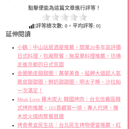
點擊便能為這篇文章進行評等！
[評等總次數:
0
，平均評等:
0
]
延伸閱讀
小鶴｜中山站居酒屋推薦，開業20多年高評價
日式料理，包廂聚餐、無菜單料理推薦，彷彿
走進京都的日式氛圍
金圈脆皮甜甜圈｜萬華美食，艋舺大道超人氣
脆皮甜甜圈，鮮奶甜甜圈、明太子棒、沙拉船
一次滿足！
Meat Love 橡木炭火 韓國烤肉｜台北信義區韓
式烤肉推薦，101景觀第一排、專人代烤、橡
木炭火燒肉聚餐首選
烤食煮盒民生店｜台北民生烤物便當推薦，紅