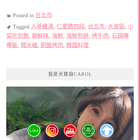
Posted in
台北市
Tagged
人蔘雞湯
,
仁愛路四段
,
台北市
,
大安區
,
小
菜吃到飽
,
朝鮮味
,
海鮮
,
海鮮煎餅
,
烤牛肉
,
石鍋嗶
嗶飯
,
糯米雞
,
銅盤烤肉
,
韓國料理
我是米寶麻CAROL