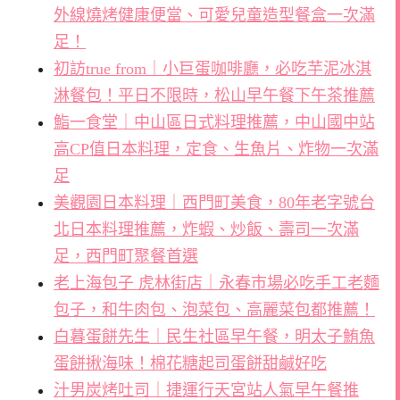
外線燒烤健康便當、可愛兒童造型餐盒一次滿
足！
初訪true from｜小巨蛋咖啡廳，必吃芋泥冰淇
淋餐包！平日不限時，松山早午餐下午茶推薦
鮨一食堂｜中山區日式料理推薦，中山國中站
高CP值日本料理，定食、生魚片、炸物一次滿
足
美觀園日本料理｜西門町美食，80年老字號台
北日本料理推薦，炸蝦、炒飯、壽司一次滿
足，西門町聚餐首選
老上海包子 虎林街店｜永春市場必吃手工老麵
包子，和牛肉包、泡菜包、高麗菜包都推薦！
白暮蛋餅先生｜民生社區早午餐，明太子鮪魚
蛋餅揪海味！棉花糖起司蛋餅甜鹹好吃
汁男炭烤吐司｜捷運行天宮站人氣早午餐推