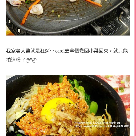
我家老大整就是狂烤~~carol去拿個幾回小菜回來，就只能
拍這樣了@”@