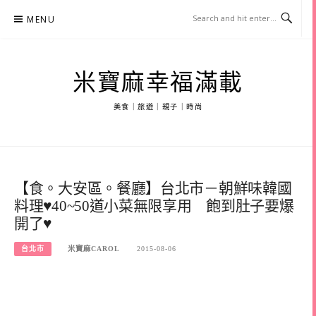
Skip
MENU
to
content
米寶麻幸福滿載
美食｜旅遊｜親子｜時尚
【食。大安區。餐廳】台北市－朝鮮味韓國
料理♥40~50道小菜無限享用 飽到肚子要爆
開了♥
台北市
米寶麻CAROL
2015-08-06