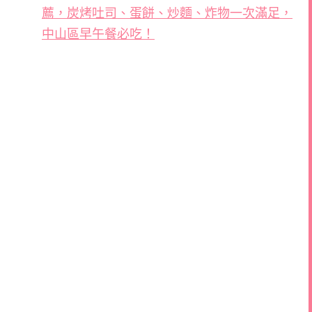
薦，炭烤吐司、蛋餅、炒麵、炸物一次滿足，
中山區早午餐必吃！