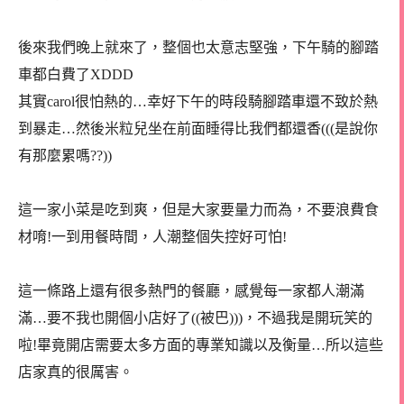
後來我們晚上就來了，整個也太意志堅強，下午騎的腳踏
車都白費了XDDD
其實carol很怕熱的…幸好下午的時段騎腳踏車還不致於熱
到暴走…然後米粒兒坐在前面睡得比我們都還香(((是說你
有那麼累嗎??))
這一家小菜是吃到爽，但是大家要量力而為，不要浪費食
材唷!一到用餐時間，人潮整個失控好可怕!
這一條路上還有很多熱門的餐廳，感覺每一家都人潮滿
滿…要不我也開個小店好了((被巴)))，不過我是開玩笑的
啦!畢竟開店需要太多方面的專業知識以及衡量…所以這些
店家真的很厲害。