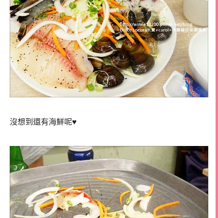
沒想到還有海鮮呢♥