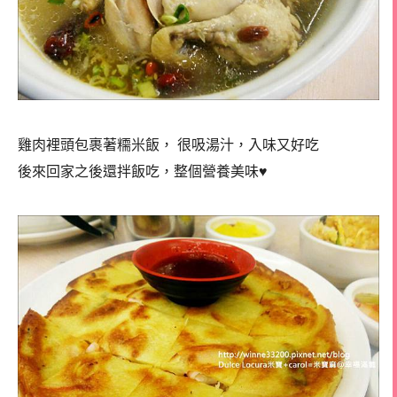
雞肉裡頭包裹著糥米飯， 很吸湯汁，入味又好吃
後來回家之後還拌飯吃，整個營養美味♥