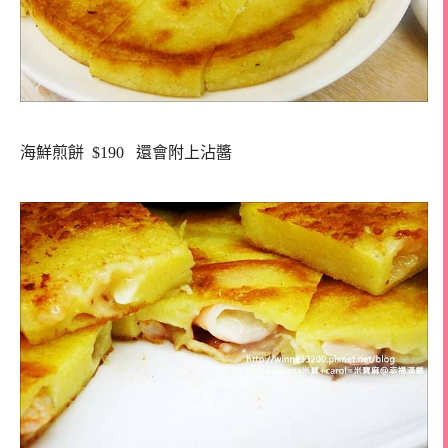
海鮮煎餅 $190 還會附上沾醬