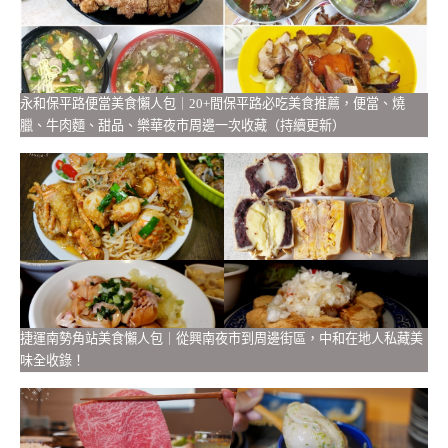
永和保平路便當美食懶人包｜20+間保平路必吃美食推薦，便當、燒
臘、牛肉麵、甜品、樂華夜市周邊一次收藏（持續更新）
捷運南勢角站美食懶人包｜從興南夜市到周邊街區，中和在地人私藏美
味全收錄！