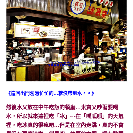
《這回出門匆匆忙忙的…就沒帶到水。。》
然後水又放在中午吃飯的餐廳…米寶又吵著要喝
水，所以就來這裡吃「冰」~~在「呱呱呱」的天氣
裡，吃冰真的很瘋吧…但是在室內走跳，真的不會