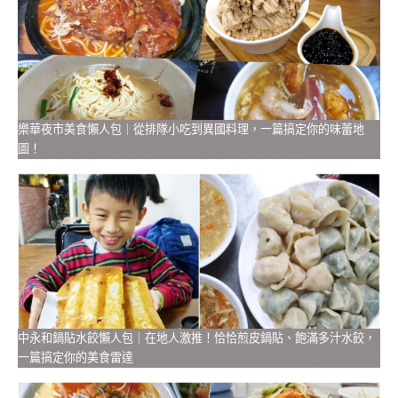
樂華夜市美食懶人包｜從排隊小吃到異國料理，一篇搞定你的味蕾地
圖！
中永和鍋貼水餃懶人包｜在地人激推！恰恰煎皮鍋貼、飽滿多汁水餃，
一篇搞定你的美食雷達