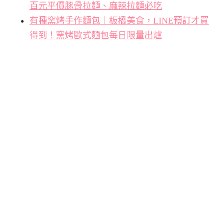
百元平價豚骨拉麵、麻辣拉麵必吃
有種窯烤手作麵包｜板橋美食，LINE預訂才買
得到！窯烤歐式麵包每日限量出爐