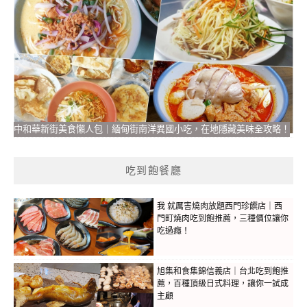
中和華新街美食懶人包｜緬甸街南洋異國小吃，在地隱藏美味全攻略！
吃到飽餐廳
我 就厲害燒肉放題西門珍饌店｜西
門町燒肉吃到飽推薦，三種價位讓你
吃過癮！
旭集和食集錦信義店｜台北吃到飽推
薦，百種頂級日式料理，讓你一試成
主顧