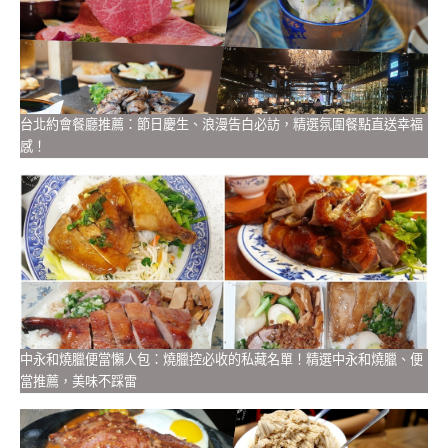
台北約會餐廳推薦：節日慶生、浪漫告白必訪，精選氛圍餐點直送幸福
感！
中永和燒臘便當懶人包：燒臘控必收的私藏名單！精選中永和燒臘、便
當推薦，美味不踩雷