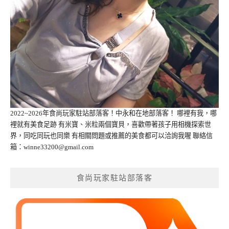
2022~2026年食尚玩家駐站部落客！中永和在地部落客！ 哪裡有我，哪
裡就有美食足跡 有米寶、米粒兩個寶貝，喜歡帶著孩子用相機探索世
界，同吃同玩也同樂 有相關問題或推薦的美食都可以洽詢我喔 聯絡信
箱：
winne33200@gmail.com
食尚玩家駐站部落客