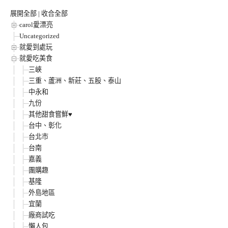
展開全部
|
收合全部
carol愛漂亮
Uncategorized
就愛到處玩
就愛吃美食
三峽
三重、蘆洲、新莊、五股、泰山
中永和
九份
其他甜食嘗鮮♥
台中、彰化
台北市
台南
嘉義
團購趣
基隆
外島地區
宜蘭
廠商試吃
懶人包