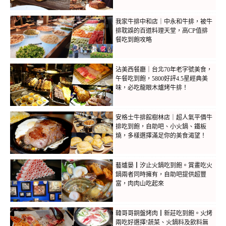
我家牛排中和店｜中永和牛排，被牛
排耽誤的百道料理天堂，高CP值排
餐吃到飽攻略
沾美西餐廳｜台北70年老字號美食，
午餐吃到飽，5800好評4.5星經典美
味，必吃龍眼木爐烤牛排！
安格士牛排館樹林店｜超人氣平價牛
排吃到飽，自助吧、小火鍋、鐵板
燒，多樣選擇滿足你的美食渴望！
藝爐晏┃汐止火鍋吃到飽。賞畫吃火
鍋兩者同時擁有，自助吧提供超豐
富，肉肉山吃起來
韓哥哥銅盤烤肉┃新莊吃到飽。火烤
兩吃好選擇!蔬菜、火鍋料及飲料無