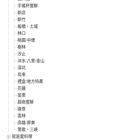
手搖杯嘗鮮
新店
新竹
板橋、土城
林口
桃園/中壢
樹林
汐止
淡水/八里/金山
深坑
烏來
禮盒/地方特產
花蓮
苗栗
超商嘗鮮
速食
雲林
高雄/屏東
鶯歌、三峽
就是愛料理