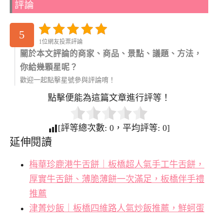
評論
5
1位網友投票評論
關於本文評論的商家、商品、景點、議題、方法，
你給幾顆星呢？
歡迎一起點擊星號參與評論唷！
點擊便能為這篇文章進行評等！
[評等總次數:
0
，平均評等:
0
]
延伸閱讀
梅華珍鹿港牛舌餅｜板橋超人氣手工牛舌餅，
厚實牛舌餅、薄脆薄餅一次滿足，板橋伴手禮
推薦
津菁炒飯｜板橋四維路人氣炒飯推薦，鮮蚵蛋