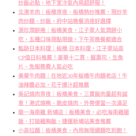
炒飯必點，地下室冷氣內用超舒服！
北港羊肉｜板橋宵夜、板橋熱炒推薦，現炒羊
肉炒麵、炒飯，府中站晚餐消夜好選擇
源珍潤餅捲｜板橋美食，江子翠人氣潤餅小
吃，五種口味現點現做，下午茶晚餐都適合
鮨跡日本料理｜板橋 日本料理，江子翠站高
CP值日料推薦！豪華十二貫、握壽司、生魚
片、免服務費人氣必吃
美華牛肉麵｜在地近30年板橋牛肉麵老店！牛
油辣醬必加，花干爆汁超推薦
吳記燒肉宵夜｜板橋美食，三寶飯肉量超有誠
意！港式燒鴨、脆皮燒肉、外帶便當一次滿足
龍一海南雞 新埔店｜板橋美食，必吃海南雞腿
飯、打拋雞胸飯，捷運新埔站美食推薦
小高拉麵｜板橋美食，內用無限續麵吃到飽！