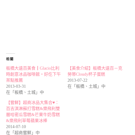
相關
板橋大遠百美食┃Glacio比利
【美食介紹】板橋大遠百－克
時創意冰品咖啡館。好仡下午
勞蒂Cloudy杯子蛋糕
茶點推薦
2013-07-22
2013-03-31
在「板橋、土城」中
在「板橋、土城」中
【嘗鮮】超商冰品大集合♥：
百吉淇淋蘇打雪糕&樂飛利雙
層哈密瓜雪糕&芒果牛奶雪糕
&樂飛利草莓蘋果冰棒
2014-07-10
在「超商嘗鮮」中