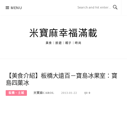
Skip
MENU
to
content
米寶麻幸福滿載
美食｜旅遊｜親子｜時尚
【美食介紹】板橋大遠百－寶島冰果室：寶
島四菓冰
板橋、土城
米寶麻CAROL
2013-01-22
0