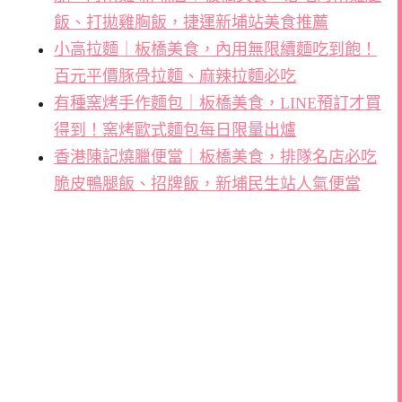
飯、打拋雞胸飯，捷運新埔站美食推薦
小高拉麵｜板橋美食，內用無限續麵吃到飽！
百元平價豚骨拉麵、麻辣拉麵必吃
有種窯烤手作麵包｜板橋美食，LINE預訂才買
得到！窯烤歐式麵包每日限量出爐
香港陳記燒臘便當｜板橋美食，排隊名店必吃
脆皮鴨腿飯、招牌飯，新埔民生站人氣便當