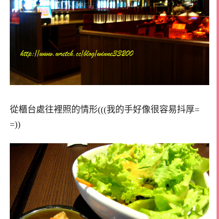
從櫃台處往裡照的情形(((我的手好像很容易抖厚=
=))