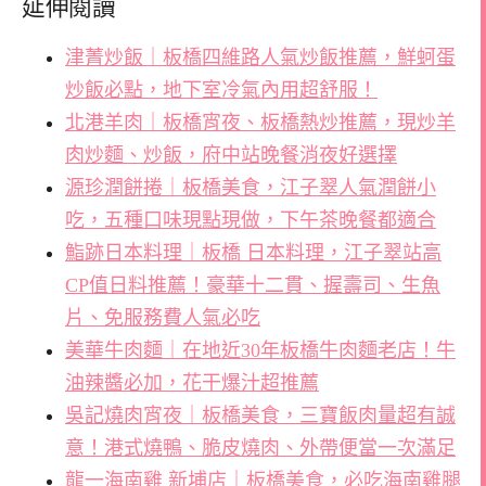
延伸閱讀
津菁炒飯｜板橋四維路人氣炒飯推薦，鮮蚵蛋
炒飯必點，地下室冷氣內用超舒服！
北港羊肉｜板橋宵夜、板橋熱炒推薦，現炒羊
肉炒麵、炒飯，府中站晚餐消夜好選擇
源珍潤餅捲｜板橋美食，江子翠人氣潤餅小
吃，五種口味現點現做，下午茶晚餐都適合
鮨跡日本料理｜板橋 日本料理，江子翠站高
CP值日料推薦！豪華十二貫、握壽司、生魚
片、免服務費人氣必吃
美華牛肉麵｜在地近30年板橋牛肉麵老店！牛
油辣醬必加，花干爆汁超推薦
吳記燒肉宵夜｜板橋美食，三寶飯肉量超有誠
意！港式燒鴨、脆皮燒肉、外帶便當一次滿足
龍一海南雞 新埔店｜板橋美食，必吃海南雞腿