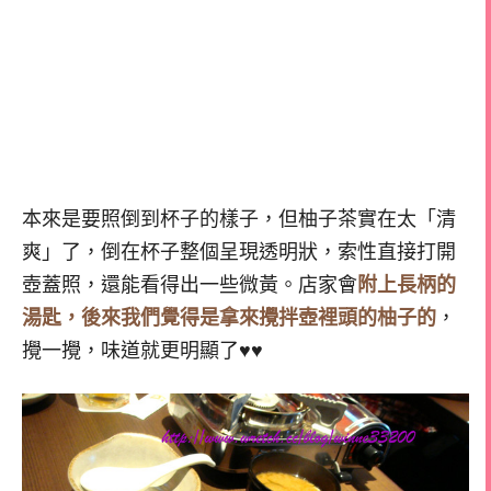
本來是要照倒到杯子的樣子，但柚子茶實在太「清
爽」了，倒在杯子整個呈現透明狀，索性直接打開
壺蓋照，還能看得出一些微黃。店家會
附上長柄的
湯匙，後來我們覺得是拿來攪拌壺裡頭的柚子的
，
攪一攪，味道就更明顯了♥♥