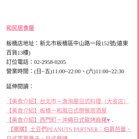
和民居食屋
板橋店地址：新北市板橋區中山路一段152號(遠東
百貨13樓)
訂位電話：02-2958-0205
營業時間：(日~五)11:00~22:00、(六)11:00~22:30
延伸閱讀：
【美食介紹】台北市－漁淘屋日式料理（大安店）
【美食介紹】板橋－和風日式簡餐居酒屋
【美食介紹】西門町－沖繩日式碳烤麻糬♥
.
【團購】土豆們PEANUTS PARTNER：伯爵芭蕾、
日式雪賞菓子、日式蕨磚