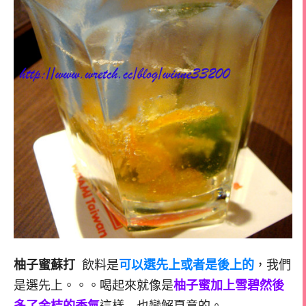
柚子蜜蘇打
飲料是
可以選先上或者是後上的
，我們
是選先上。。。喝起來就像是
柚子蜜加上雪碧然後