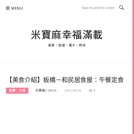
Skip
MENU
to
content
米寶麻幸福滿載
美食｜旅遊｜親子｜時尚
【美食介紹】板橋－和民居食屋：午餐定食
板橋、土城
米寶麻CAROL
2011-09-02
1