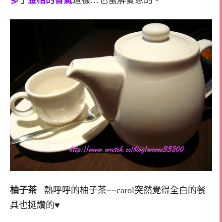
多了金桔的香氣
這樣…也蠻解夏意的。
柚子茶
熱呼呼的柚子茶~~carol突然覺得全白的餐
具也挺讚的♥