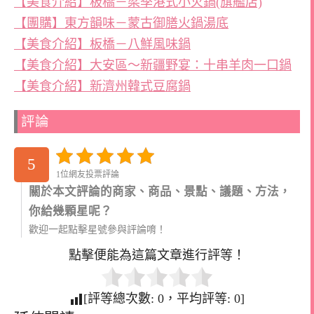
【美食介紹】板橋－梁季港式小火鍋(旗艦店)
【團購】東方韻味－蒙古御膳火鍋湯底
【美食介紹】板橋－八鮮風味鍋
【美食介紹】大安區～新疆野宴：十串羊肉一口鍋
【美食介紹】新濟州韓式豆腐鍋
評論
5
1位網友投票評論
關於本文評論的商家、商品、景點、議題、方法，
你給幾顆星呢？
歡迎一起點擊星號參與評論唷！
點擊便能為這篇文章進行評等！
[評等總次數:
0
，平均評等:
0
]