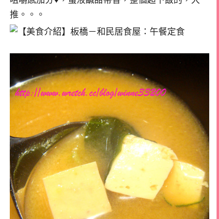
咀嚼感加分♥，蛋液鹹甜帶香，整個超下飯的，大
推。。。