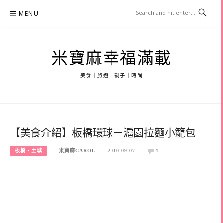
Skip
MENU
to
content
米寶麻幸福滿載
美食｜旅遊｜親子｜時尚
【美食介紹】板橋環球－滬園拉麵小籠包
板橋、土城
米寶麻CAROL
2010-09-07
1