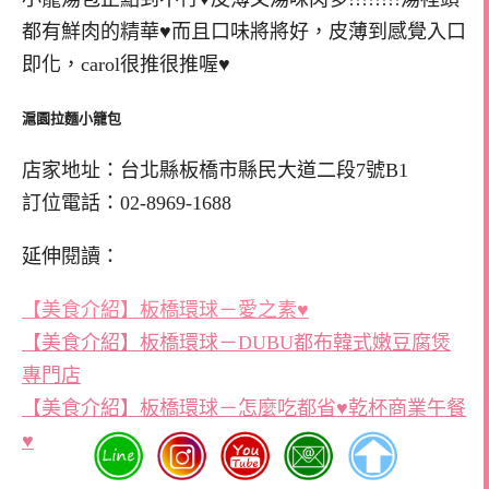
都有鮮肉的精華♥而且口味將將好，皮薄到感覺入口
即化，carol很推很推喔♥
滬園拉麵小籠包
店家地址：台北縣板橋市縣民大道二段7號B1
訂位電話：02-8969-1688
延伸閱讀：
【美食介紹】板橋環球－愛之素♥
【美食介紹】板橋環球－DUBU都布韓式嫩豆腐煲
專門店
【美食介紹】板橋環球－怎麼吃都省♥乾杯商業午餐
♥