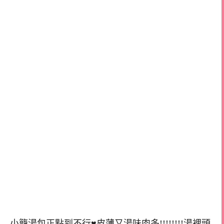
小籠湯包正點到不行♥皮薄又湯味肉多!!!!!!!!湯裡頭