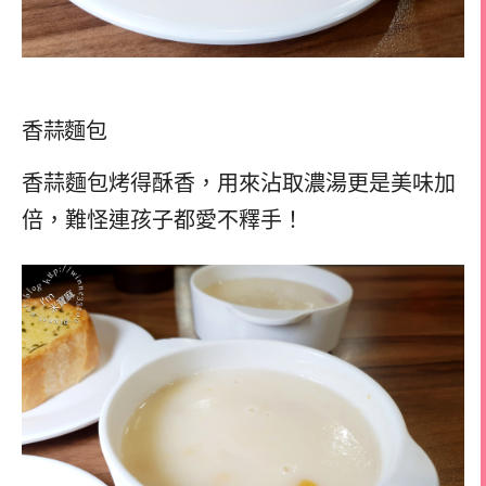
香蒜麵包
香蒜麵包烤得酥香，用來沾取濃湯更是美味加
倍，難怪連孩子都愛不釋手！