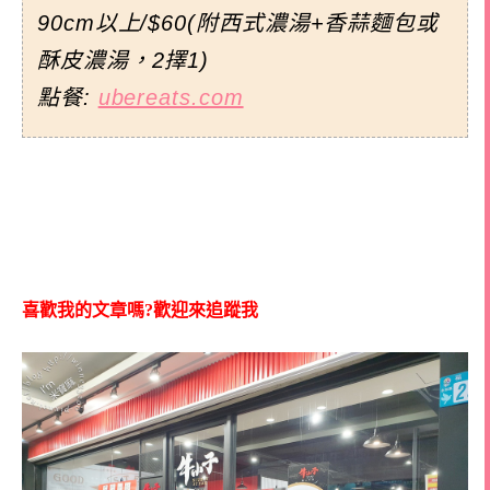
90cm以上/$60(附西式濃湯+香蒜麵包或
酥皮濃湯，2擇1)
點餐:
ubereats.com
喜歡我的文章嗎?歡迎來追蹤我