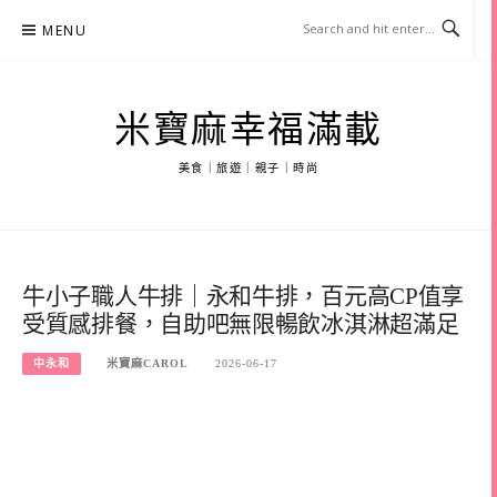
Skip
MENU
to
content
米寶麻幸福滿載
美食｜旅遊｜親子｜時尚
牛小子職人牛排｜永和牛排，百元高CP值享
受質感排餐，自助吧無限暢飲冰淇淋超滿足
中永和
米寶麻CAROL
2026-06-17