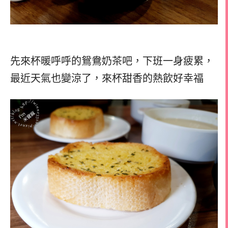
先來杯暖呼呼的鴛鴦奶茶吧，
下班一身疲累，
最近天氣也變涼了，
來杯甜香的熱飲好幸福