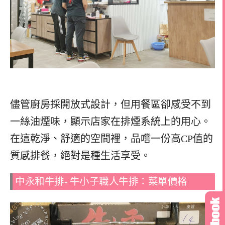
儘管廚房採開放式設計，但用餐區卻感受不到
一絲油煙味，顯示店家在排煙系統上的用心。
在這乾淨、舒適的空間裡，品嚐一份高CP值的
質感排餐，絕對是種生活享受。
中永和牛排- 牛小子職人牛排：菜單價格