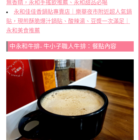
無香精，永和手搖飲推薦、永和甜品必喝
永和佳佳香鍋貼專賣店｜樂華夜市附近超人氣鍋
貼，現煎酥脆爆汁鍋貼、酸辣湯、豆漿一次滿足｜
永和美食推薦
中永和牛排- 牛小子職人牛排：餐點內容