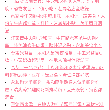
【四號公園美食】中永和必吃懶人包：從早到
晚，寵物友善、平價小吃、巷弄名店全收錄！
蔡家黃牛肉麵-原中壢川味｜永和保平路美食，大
份量牛肉麵推薦，紅燒、清燉都必點，內用還可續
湯
江家黃牛肉麵 永和店｜中正路老字號牛肉麵推
薦，特色油條牛肉麵、酸辣湯必點，永和美食小吃
台東米苔目｜永和人氣宵夜推薦！手工米苔目Q
彈、小菜選擇超豐富，在地人晚餐消夜愛店
島灰（一品豆花）｜永和得和路老字號甜湯，配
料超過20種，豆花、綠豆湯、薏仁湯都好吃
永和微笑手撕雞｜永和民生路超人氣手撕雞推
薦，清爽涼拌雞肉配新鮮時蔬，夏天晚餐、宵夜都
適合！
澄悠西米露｜在地人激推芋頭西米露！真材實料