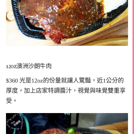
12oz澳洲沙朗牛肉
$360 光是12oz的份量就讓人驚豔，近1公分的
厚度，加上店家特調醬汁，視覺與味覺雙重享
受。