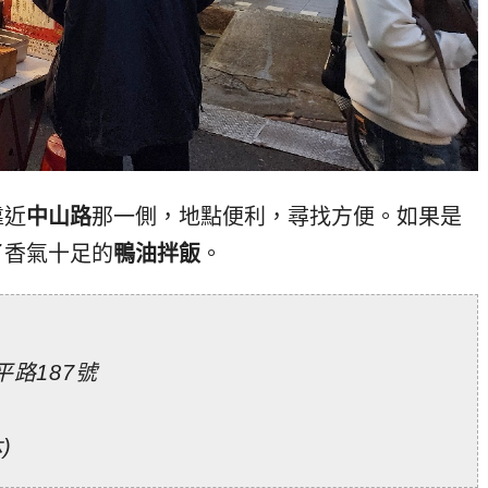
靠近
中山路
那一側，地點便利，尋找方便。如果是
了香氣十足的
鴨油拌飯
。
路187號
)