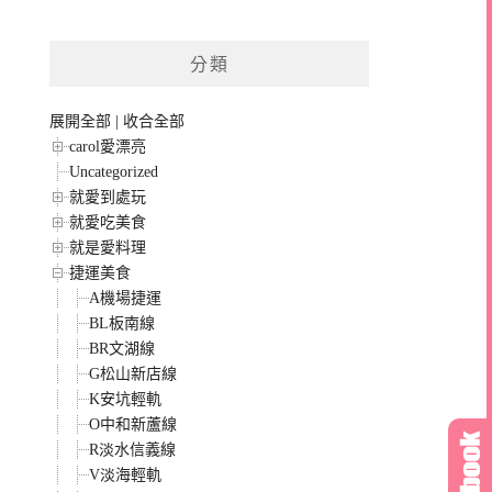
分類
展開全部
|
收合全部
carol愛漂亮
Uncategorized
就愛到處玩
就愛吃美食
就是愛料理
捷運美食
A機場捷運
BL板南線
BR文湖線
G松山新店線
K安坑輕軌
O中和新蘆線
R淡水信義線
V淡海輕軌