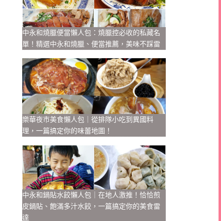
中永和燒臘便當懶人包：燒臘控必收的私藏名
單！精選中永和燒臘、便當推薦，美味不踩雷
樂華夜市美食懶人包｜從排隊小吃到異國料
理，一篇搞定你的味蕾地圖！
中永和鍋貼水餃懶人包｜在地人激推！恰恰煎
皮鍋貼、飽滿多汁水餃，一篇搞定你的美食雷
達