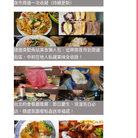
夜市周邊一次收藏（持續更新）
捷運南勢角站美食懶人包｜從興南夜市到周邊
街區，中和在地人私藏美味全收錄！
台北約會餐廳推薦：節日慶生、浪漫告白必
訪，精選氛圍餐點直送幸福感！