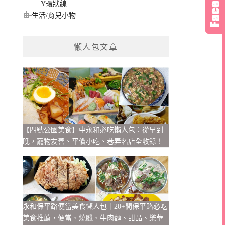
Y環狀線
生活/育兒小物
懶人包文章
【四號公園美食】中永和必吃懶人包：從早到
晚，寵物友善、平價小吃、巷弄名店全收錄！
永和保平路便當美食懶人包｜20+間保平路必吃
美食推薦，便當、燒臘、牛肉麵、甜品、樂華