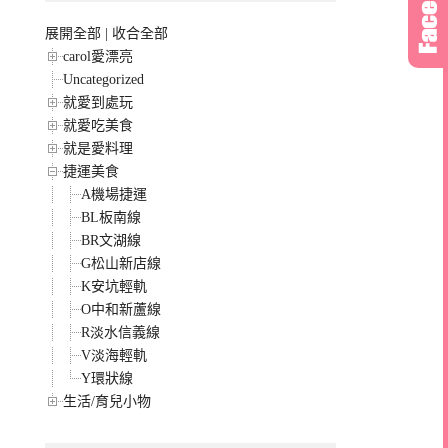
展開全部
|
收合全部
carol愛漂亮
Uncategorized
就愛到處玩
就愛吃美食
就是愛料理
捷運美食
A機場捷運
BL板南線
BR文湖線
G松山新店線
K安坑輕軌
O中和新蘆線
R淡水信義線
V淡海輕軌
Y環狀線
生活/育兒小物