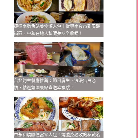
捷運南勢角站美食懶人包｜從興南夜市到周邊
街區，中和在地人私藏美味全收錄！
台北約會餐廳推薦：節日慶生、浪漫告白必
訪，精選氛圍餐點直送幸福感！
中永和燒臘便當懶人包：燒臘控必收的私藏名