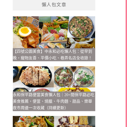
懶人包文章
【四號公園美食】中永和必吃懶人包：從早到
晚，寵物友善、平價小吃、巷弄名店全收錄！
永和保平路便當美食懶人包｜20+間保平路必吃
美食推薦，便當、燒臘、牛肉麵、甜品、樂華
夜市周邊一次收藏（持續更新）