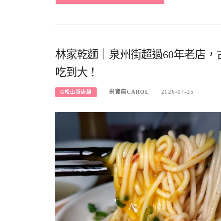
林家乾麵｜泉州街超過60年老店
吃到大！
米寶麻CAROL
2026-07-25
G松山新店線