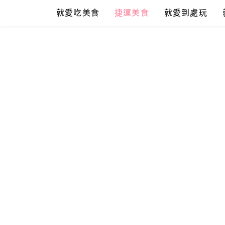
Skip
就愛吃美食
捷運美食
就愛到處玩
to
content