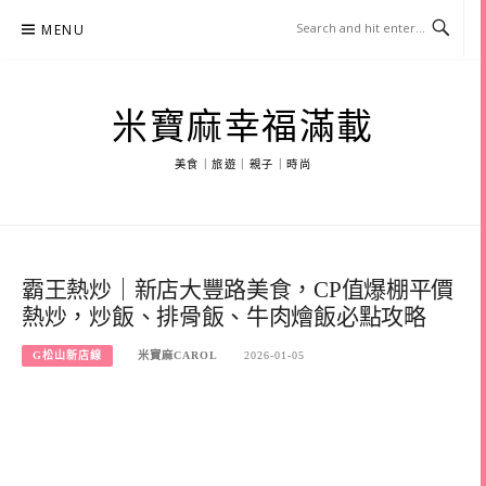
Skip
MENU
to
content
米寶麻幸福滿載
美食｜旅遊｜親子｜時尚
霸王熱炒｜新店大豐路美食，CP值爆棚平價
熱炒，炒飯、排骨飯、牛肉燴飯必點攻略
G松山新店線
米寶麻CAROL
2026-01-05