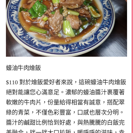
蠔油牛肉燴飯
$110 對於燴飯愛好者來說，這碗蠔油牛肉燴飯
絕對能讓您心滿意足。濃郁的蠔油醬汁裹覆著
軟嫩的牛肉片，份量給得相當有誠意，搭配翠
綠的青菜，不僅色彩豐富，口感也層次分明。
醬汁的鹹甜比例恰到好處，與熱騰騰的白飯完
美融合，拌一拌大口扒飯，暖呼呼的滋味，幸