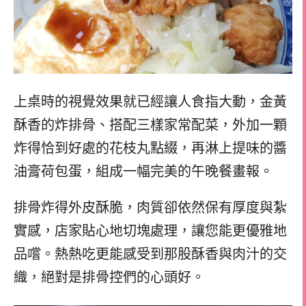
上桌時的視覺效果就已經讓人食指大動，金黃
酥香的炸排骨、搭配三樣家常配菜，外加一顆
炸得恰到好處的花枝丸點綴，再淋上提味的醬
油膏荷包蛋，組成一幅完美的午晚餐畫報。
排骨炸得外皮酥脆，肉質卻依然保有厚度與紮
實感，店家貼心地切塊處理，讓您能更優雅地
品嚐。熱熱吃更能感受到那股酥香與肉汁的交
織，絕對是排骨控們的心頭好。