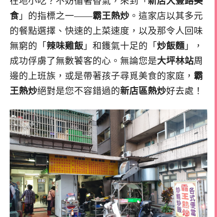
在地小吃？不妨循著香氣，來到「
新店大豐路美
食
」的指標之一——
霸王熱炒
。這家店以其多元
的餐點選擇、快速的上菜速度，以及那令人回味
無窮的「
辣味雞飯
」和鑊氣十足的「
炒飯麵
」，
成功俘虜了無數饕客的心。無論您是
大坪林站
周
邊的上班族，或是帶著孩子尋覓美食的家庭，
霸
王熱炒
絕對是您不容錯過的
新店區熱炒
好去處！