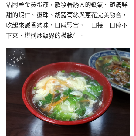
沾附著金黃蛋液，散發著誘人的鑊氣。飽滿鮮
甜的蝦仁、蛋珠、胡蘿蔔絲與蔥花完美融合，
吃起來鹹香夠味，口感豐富，一口接一口停不
下來，堪稱炒飯界的模範生。