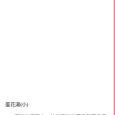
蛋花湯(小)