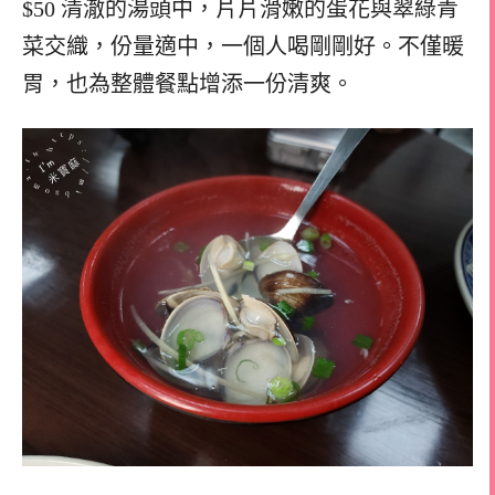
$50 清澈的湯頭中，片片滑嫩的蛋花與翠綠青
菜交織，份量適中，一個人喝剛剛好。不僅暖
胃，也為整體餐點增添一份清爽。