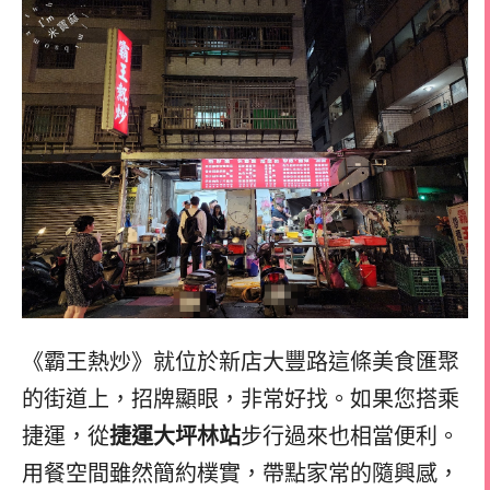
《霸王熱炒》就位於新店大豐路這條美食匯聚
的街道上，招牌顯眼，非常好找。如果您搭乘
捷運，從
捷運大坪林站
步行過來也相當便利。
用餐空間雖然簡約樸實，帶點家常的隨興感，