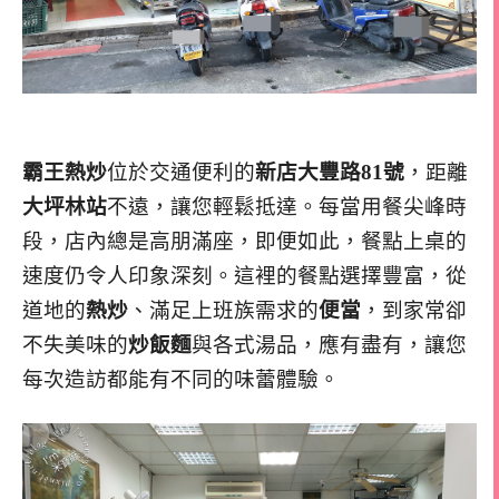
霸王熱炒
位於交通便利的
新店大豐路81號
，距離
大坪林站
不遠，讓您輕鬆抵達。每當用餐尖峰時
段，店內總是高朋滿座，即便如此，餐點上桌的
速度仍令人印象深刻。這裡的餐點選擇豐富，從
道地的
熱炒
、滿足上班族需求的
便當
，到家常卻
不失美味的
炒飯麵
與各式湯品，應有盡有，讓您
每次造訪都能有不同的味蕾體驗。