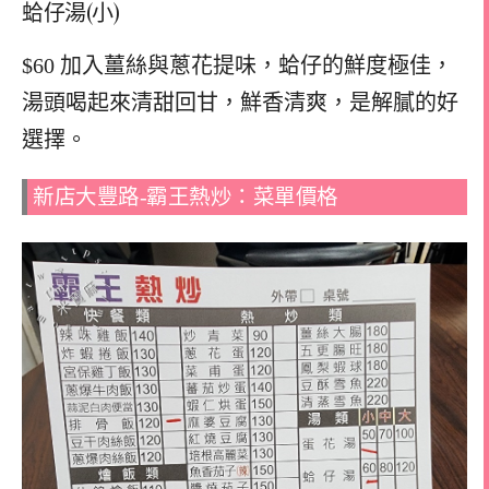
蛤仔湯(小)
$60 加入薑絲與蔥花提味，蛤仔的鮮度極佳，
湯頭喝起來清甜回甘，鮮香清爽，是解膩的好
選擇。
新店大豐路-霸王熱炒：菜單價格