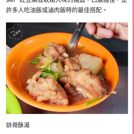
$40 紅豆腐般軟嫩入味的豬血，口感極佳，是
許多人吃油飯或滷肉飯時的最佳搭配。
排骨酥湯