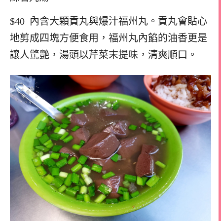
$40 內含大顆貢丸與爆汁福州丸。貢丸會貼心
地剪成四塊方便食用，福州丸內餡的油香更是
讓人驚艷，湯頭以芹菜末提味，清爽順口。