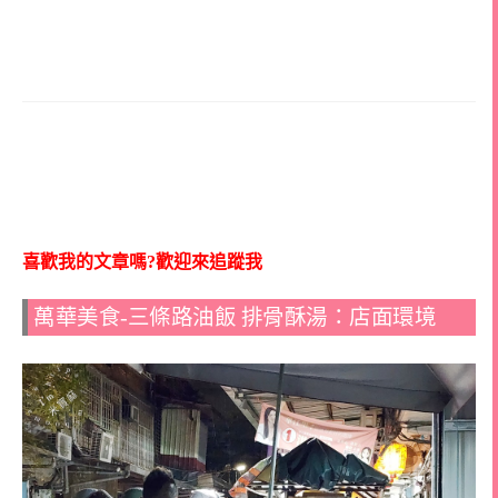
喜歡我的文章嗎?歡迎來追蹤我
萬華美食-三條路油飯 排骨酥湯：店面環境