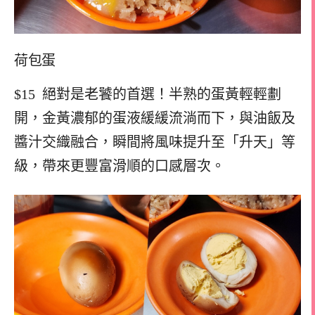
荷包蛋
$15 絕對是老饕的首選！半熟的蛋黃輕輕劃
開，金黃濃郁的蛋液緩緩流淌而下，與油飯及
醬汁交織融合，瞬間將風味提升至「升天」等
級，帶來更豐富滑順的口感層次。