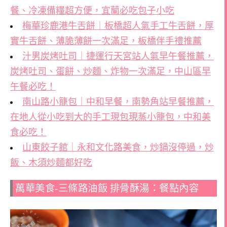
餐、冷凍備糧超方便，宜蘭必吃包子小吃
梅華珍鹿港牛舌餅｜板橋超人氣手工牛舌餅，厚
實牛舌餅、薄脆薄餅一次滿足，板橋伴手禮推薦
汁男炭烤吐司｜捷運行天宮站人氣早午餐推薦，
炭烤吐司、蛋餅、炒麵、炸物一次滿足，中山區早
午餐必吃！
南山路小籠包｜中和早餐，南勢角站早餐推薦，
在地人從小吃到大的手工現包現蒸小籠包，中和美
食必吃！
山東餃子館｜永和文化路美食，炒鍋沒停過，炒
飯、木須炒麵都好吃
萬華美食-三條路油飯 排骨酥湯：餐點內容