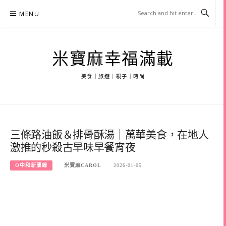
Skip
MENU
to
content
米寶麻幸福滿載
美食｜旅遊｜親子｜時尚
三條路油飯＆排骨酥湯｜萬華美食，在地人
激推的秒殺古早味早餐宵夜
O中和新蘆線
米寶麻CAROL
2026-01-05