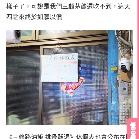
樣子了，
可說是我們三顧茅蘆還吃不到，
這天
四點來終於如願以償
《三條路油飯 排骨酥湯》休假表也會公布在門