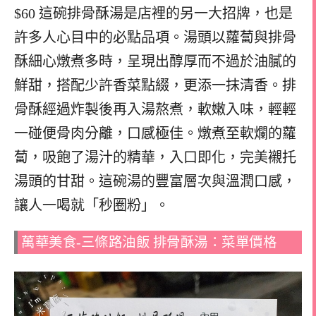
$60 這碗排骨酥湯是店裡的另一大招牌，也是
許多人心目中的必點品項。湯頭以蘿蔔與排骨
酥細心燉煮多時，呈現出醇厚而不過於油膩的
鮮甜，搭配少許香菜點綴，更添一抹清香。排
骨酥經過炸製後再入湯熬煮，軟嫩入味，輕輕
一碰便骨肉分離，口感極佳。燉煮至軟爛的蘿
蔔，吸飽了湯汁的精華，入口即化，完美襯托
湯頭的甘甜。這碗湯的豐富層次與溫潤口感，
讓人一喝就「秒圈粉」。
萬華美食-三條路油飯 排骨酥湯：菜單價格