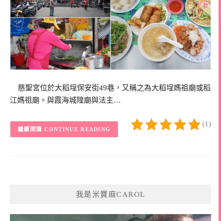
慈聖宮位於大稻埕保安街49巷，又稱之為大稻埕媽祖廟或稻
江媽祖廟。與霞海城隍廟與法主…
(1)
CONTINUE READING
我是米寶麻CAROL