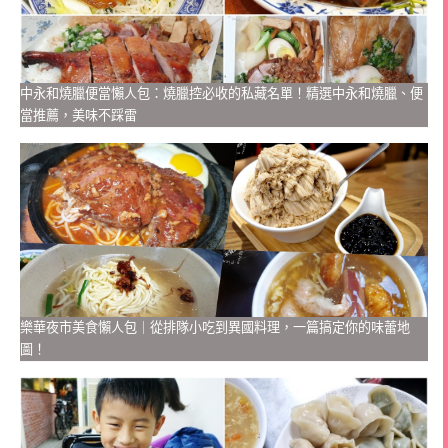
中永和燒臘便當懶人包：燒臘控必收的私藏名單！精選中永和燒臘、便
當推薦，美味不踩雷
樂華夜市美食懶人包｜從排隊小吃到異國料理，一篇搞定你的味蕾地
圖！