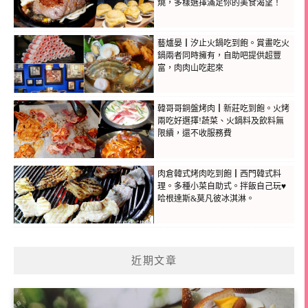
燒，多樣選擇滿足你的美食渴望！
藝爐晏┃汐止火鍋吃到飽。賞畫吃火
鍋兩者同時擁有，自助吧提供超豐
富，肉肉山吃起來
韓哥哥銅盤烤肉┃新莊吃到飽。火烤
兩吃好選擇!蔬菜、火鍋料及飲料無
限續，還不收服務費
肉倉韓式烤肉吃到飽┃西門韓式料
理。多種小菜自助式。拌飯自己玩♥
哈根達斯&莫凡彼冰淇淋。
近期文章