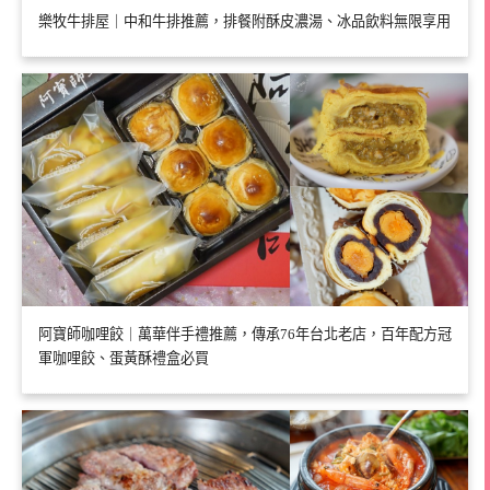
樂牧牛排屋｜中和牛排推薦，排餐附酥皮濃湯、冰品飲料無限享用
阿寶師咖哩餃｜萬華伴手禮推薦，傳承76年台北老店，百年配方冠
軍咖哩餃、蛋黃酥禮盒必買