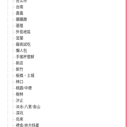
台北市
台南
嘉義
團購趣
基隆
外島地區
宜蘭
廠商試吃
懶人包
手搖杯嘗鮮
新店
新竹
板橋、土城
林口
桃園/中壢
樹林
汐止
淡水/八里/金山
深坑
烏來
禮盒/地方特產