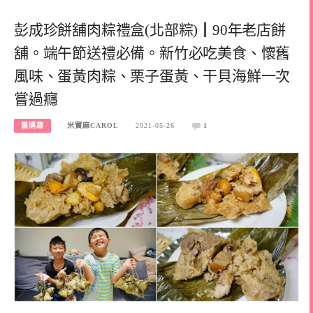
彭成珍餅舖肉粽禮盒(北部粽)┃90年老店餅
舖。端午節送禮必備。新竹必吃美食、懷舊
風味、蛋黃肉粽、栗子蛋黃、干貝海鮮一次
嘗過癮
團購趣
米寶麻CAROL
2021-05-26
1