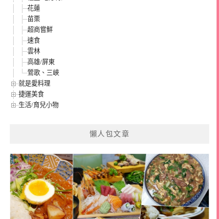
花蓮
苗栗
超商嘗鮮
速食
雲林
高雄/屏東
鶯歌、三峽
就是愛料理
捷運美食
生活/育兒小物
懶人包文章