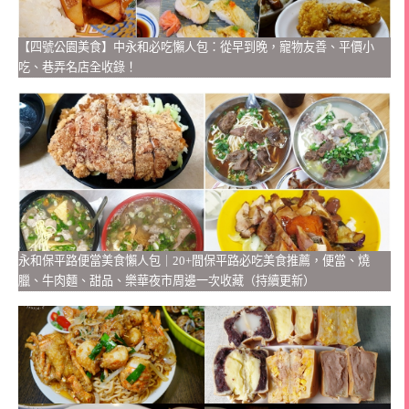
【四號公園美食】中永和必吃懶人包：從早到晚，寵物友善、平價小
吃、巷弄名店全收錄！
永和保平路便當美食懶人包｜20+間保平路必吃美食推薦，便當、燒
臘、牛肉麵、甜品、樂華夜市周邊一次收藏（持續更新）