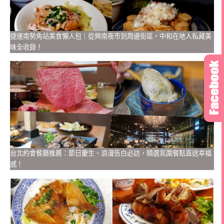
捷運南勢角站美食懶人包｜從興南夜市到周邊街區，中和在地人私藏美
味全收錄！
台北約會餐廳推薦：節日慶生、浪漫告白必訪，精選氛圍餐點直送幸福
感！