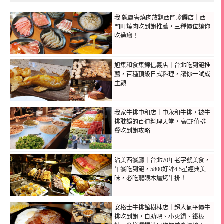
我 就厲害燒肉放題西門珍饌店｜西
門町燒肉吃到飽推薦，三種價位讓你
吃過癮！
旭集和食集錦信義店｜台北吃到飽推
薦，百種頂級日式料理，讓你一試成
主顧
我家牛排中和店｜中永和牛排，被牛
排耽誤的百道料理天堂，高CP值排
餐吃到飽攻略
沾美西餐廳｜台北70年老字號美食，
午餐吃到飽，5800好評4.5星經典美
味，必吃龍眼木爐烤牛排！
安格士牛排館樹林店｜超人氣平價牛
排吃到飽，自助吧、小火鍋、鐵板