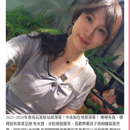
2022~2026年食尚玩家駐站部落客！中永和在地部落客！ 哪裡有我，哪
裡就有美食足跡 有米寶、米粒兩個寶貝，喜歡帶著孩子用相機探索世