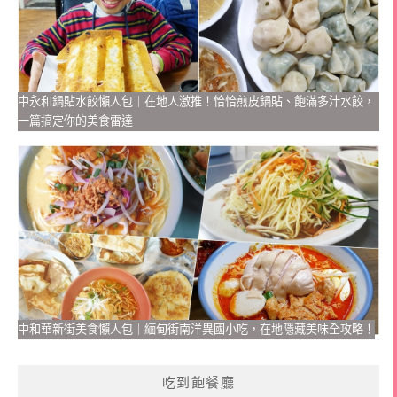
中永和鍋貼水餃懶人包｜在地人激推！恰恰煎皮鍋貼、飽滿多汁水餃，
一篇搞定你的美食雷達
中和華新街美食懶人包｜緬甸街南洋異國小吃，在地隱藏美味全攻略！
吃到飽餐廳