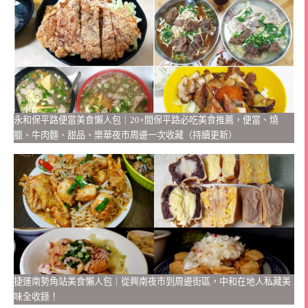
永和保平路便當美食懶人包｜20+間保平路必吃美食推薦，便當、燒
臘、牛肉麵、甜品、樂華夜市周邊一次收藏（持續更新）
捷運南勢角站美食懶人包｜從興南夜市到周邊街區，中和在地人私藏美
味全收錄！