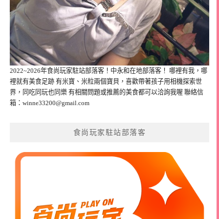
2022~2026年食尚玩家駐站部落客！中永和在地部落客！ 哪裡有我，哪
裡就有美食足跡 有米寶、米粒兩個寶貝，喜歡帶著孩子用相機探索世
界，同吃同玩也同樂 有相關問題或推薦的美食都可以洽詢我喔 聯絡信
箱：
winne33200@gmail.com
食尚玩家駐站部落客