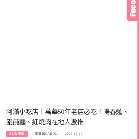
阿滿小吃店｜萬華50年老店必吃！陽春麵、
餛飩麵、紅燒肉在地人激推
BL板南線
米寶麻CAROL
2025-12-30