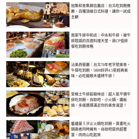
旭集和食集錦信義店｜台北吃到飽推
薦，百種頂級日式料理，讓你一試成
主顧
我家牛排中和店｜中永和牛排，被牛
排耽誤的百道料理天堂，高CP值排
餐吃到飽攻略
沾美西餐廳｜台北70年老字號美食，
午餐吃到飽，5800好評4.5星經典美
味，必吃龍眼木爐烤牛排！
安格士牛排館樹林店｜超人氣平價牛
排吃到飽，自助吧、小火鍋、鐵板
燒，多樣選擇滿足你的美食渴望！
藝爐晏┃汐止火鍋吃到飽。賞畫吃火
鍋兩者同時擁有，自助吧提供超豐
富，肉肉山吃起來