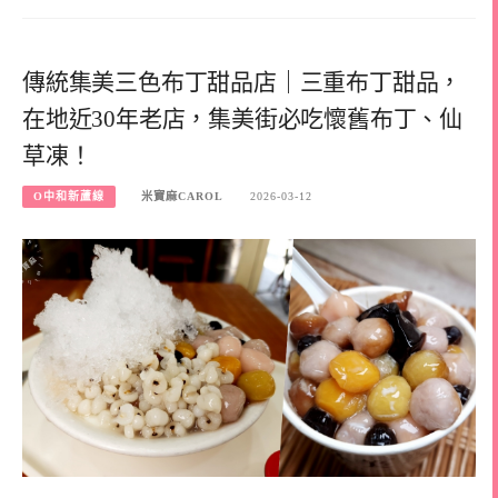
傳統集美三色布丁甜品店｜三重布丁甜品，
在地近30年老店，集美街必吃懷舊布丁、仙
草凍！
O中和新蘆線
米寶麻CAROL
2026-03-12