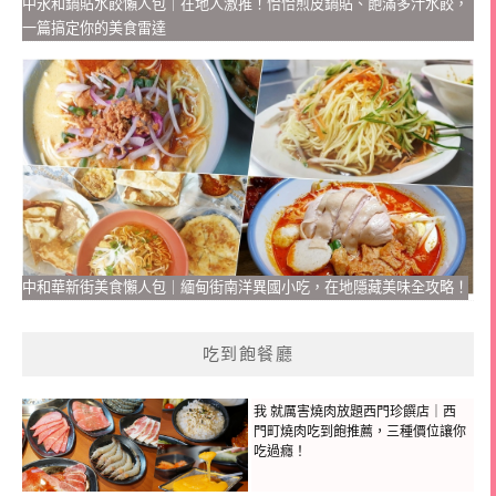
中永和鍋貼水餃懶人包｜在地人激推！恰恰煎皮鍋貼、飽滿多汁水餃，
一篇搞定你的美食雷達
中和華新街美食懶人包｜緬甸街南洋異國小吃，在地隱藏美味全攻略！
吃到飽餐廳
我 就厲害燒肉放題西門珍饌店｜西
門町燒肉吃到飽推薦，三種價位讓你
吃過癮！