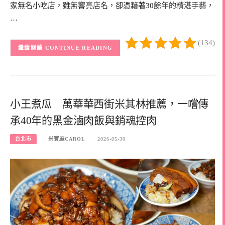
家無名小吃店，雖無響亮店名，卻憑藉著30餘年的精湛手藝，
…
(134)
CONTINUE READING
小王煮瓜｜萬華華西街米其林推薦，一嚐傳
承40年的黑金滷肉飯與銷魂控肉
台北市
米寶麻CAROL
2026-05-30