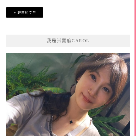
文
較舊的文章
章
導
覽
我是米寶麻CAROL