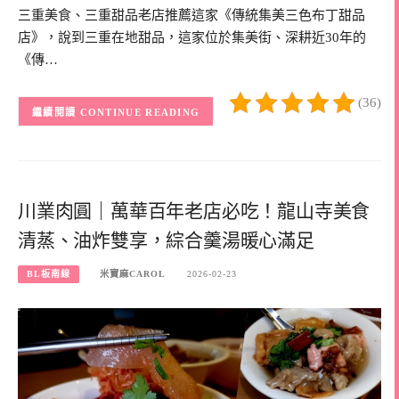
三重美食、三重甜品老店推薦這家《傳統集美三色布丁甜品
店》，說到三重在地甜品，這家位於集美街、深耕近30年的
《傳…
(36)
CONTINUE READING
川業肉圓｜萬華百年老店必吃！龍山寺美食
清蒸、油炸雙享，綜合羹湯暖心滿足
BL板南線
米寶麻CAROL
2026-02-23