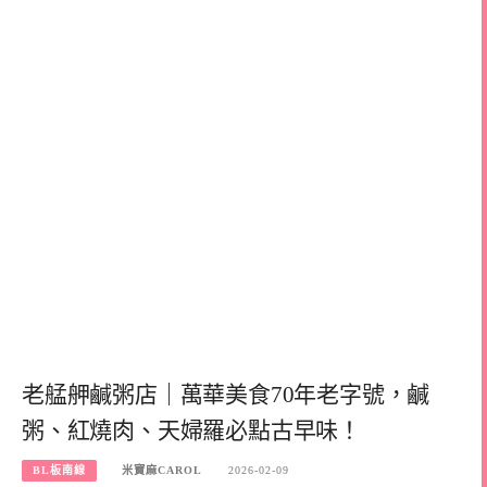
老艋舺鹹粥店｜萬華美食70年老字號，鹹
粥、紅燒肉、天婦羅必點古早味！
BL板南線
米寶麻CAROL
2026-02-09