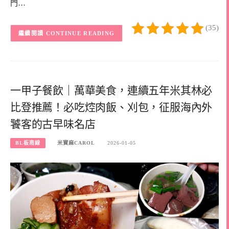
門…
(35)
CONTINUE READING
一甲子餐飲｜萬華美食，連續五年米其林必
比登推薦！必吃焢肉飯、刈包，征服海內外
饕客的古早味名店
BL板南線
米寶麻CAROL
2026-01-05