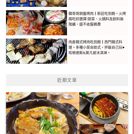
韓哥哥銅盤烤肉┃新莊吃到飽。火烤
兩吃好選擇!蔬菜、火鍋料及飲料無
限續，還不收服務費
肉倉韓式烤肉吃到飽┃西門韓式料
理。多種小菜自助式。拌飯自己玩♥
哈根達斯&莫凡彼冰淇淋。
近期文章