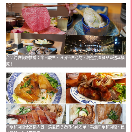
台北約會餐廳推薦：節日慶生、浪漫告白必訪，精選氛圍餐點直送幸福
感！
中永和燒臘便當懶人包：燒臘控必收的私藏名單！精選中永和燒臘、便