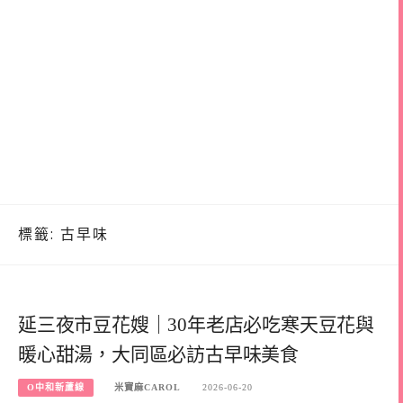
標籤:
古早味
延三夜市豆花嫂｜30年老店必吃寒天豆花與
暖心甜湯，大同區必訪古早味美食
O中和新蘆線
米寶麻CAROL
2026-06-20