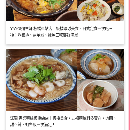
YAYOI彌生軒 板橋車站店｜板橋環球美食，日式定食一次吃三
種！炸豬排、豪華煮、鰻魚三吃都好滿足
洣唰 專業麵線板橋總店｜板橋美食，五福麵線料多實在，肉圓、
甜不辣、蚵魯飯一次滿足！