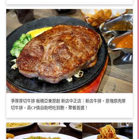
爭厚厚切牛排 板橋亞東原創 新店中正店｜新店牛排，原塊原肉厚
切牛排，高CP值自助吧吃到飽，聚餐首選！