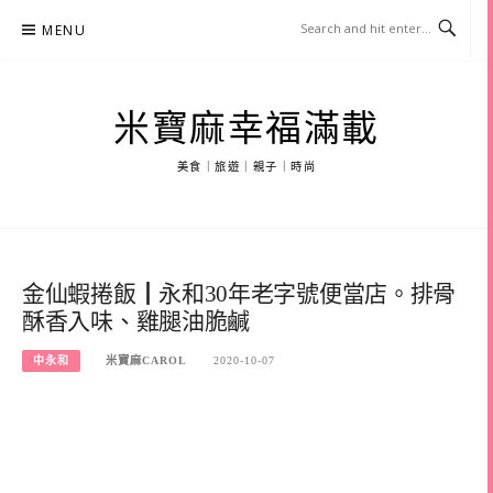
Skip
MENU
to
content
米寶麻幸福滿載
美食｜旅遊｜親子｜時尚
金仙蝦捲飯┃永和30年老字號便當店。排骨
酥香入味、雞腿油脆鹹
中永和
米寶麻CAROL
2020-10-07