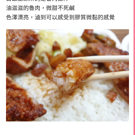
油滋滋的魯肉，微甜不死鹹
色澤漂亮，滷到可以感受到膠質微黏的感覺