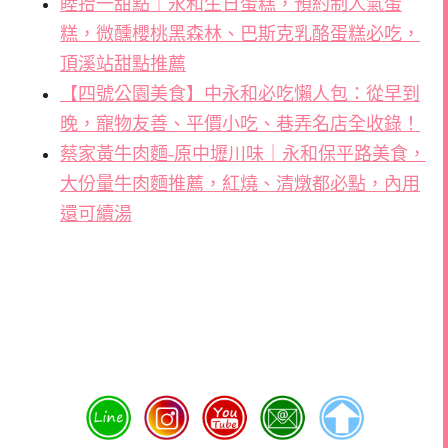
睦拾一甜點｜永和生日蛋糕，預約制人氣蛋
糕，微醺櫻桃黑森林、巴斯克乳酪蛋糕必吃，
頂溪站甜點推薦
【四號公園美食】中永和必吃懶人包：從早到
晚，寵物友善、平價小吃、巷弄名店全收錄！
蔡家黃牛肉麵-原中壢川味｜永和保平路美食，
大份量牛肉麵推薦，紅燒、清燉都必點，內用
還可續湯