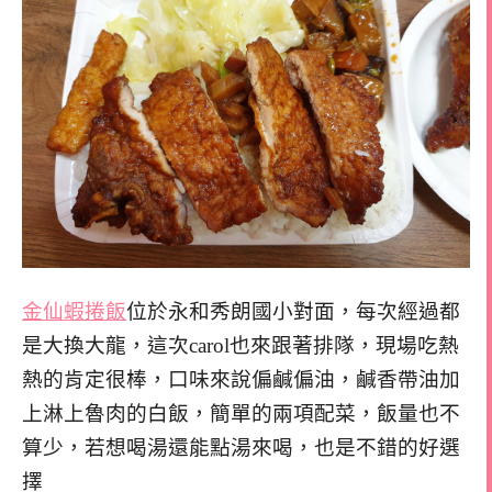
金仙蝦捲飯
位於永和秀朗國小對面，每次經過都
是大換大龍，這次carol也來跟著排隊，現場吃熱
熱的肯定很棒，口味來說偏鹹偏油，鹹香帶油加
上淋上魯肉的白飯，簡單的兩項配菜，飯量也不
算少，若想喝湯還能點湯來喝，也是不錯的好選
擇