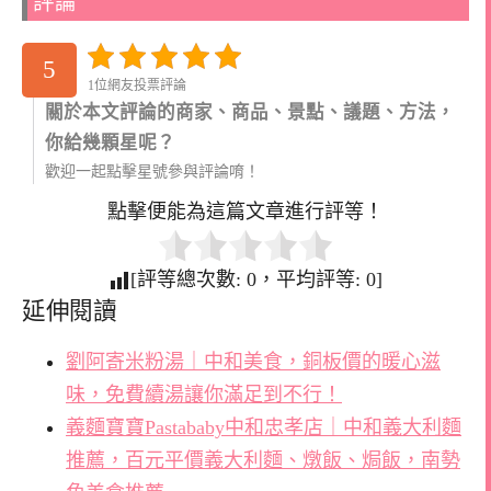
評論
5
1位網友投票評論
關於本文評論的商家、商品、景點、議題、方法，
你給幾顆星呢？
歡迎一起點擊星號參與評論唷！
點擊便能為這篇文章進行評等！
[評等總次數:
0
，平均評等:
0
]
延伸閱讀
劉阿寄米粉湯｜中和美食，銅板價的暖心滋
味，免費續湯讓你滿足到不行！
義麵寶寶Pastababy中和忠孝店｜中和義大利麵
推薦，百元平價義大利麵、燉飯、焗飯，南勢