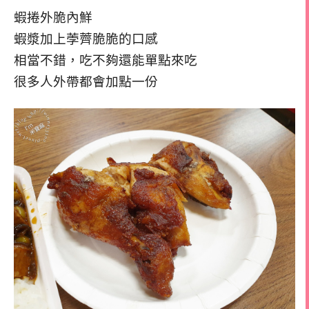
蝦捲外脆內鮮
蝦漿加上荸薺脆脆的口感
相當不錯，吃不夠還能單點來吃
很多人外帶都會加點一份