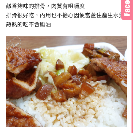
鹹香夠味的排骨，肉質有咀嚼度
排骨很好吃，內用也不擔心因便當蓋住產生水氣
熱熱的吃不會顯油