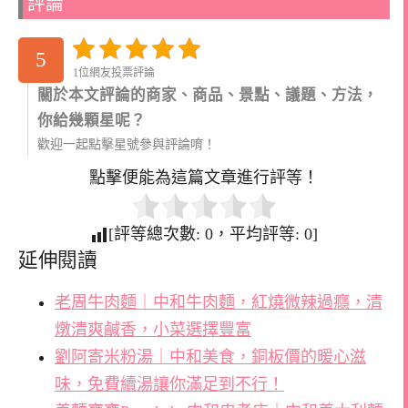
評論
5
1位網友投票評論
關於本文評論的商家、商品、景點、議題、方法，
你給幾顆星呢？
歡迎一起點擊星號參與評論唷！
點擊便能為這篇文章進行評等！
[評等總次數:
0
，平均評等:
0
]
延伸閱讀
老周牛肉麵｜中和牛肉麵，紅燒微辣過癮，清
燉清爽鹹香，小菜選擇豐富
劉阿寄米粉湯｜中和美食，銅板價的暖心滋
味，免費續湯讓你滿足到不行！