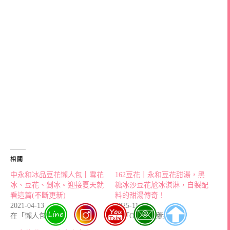
相關
中永和冰品豆花懶人包┃雪花
162豆花｜永和豆花甜湯，黑
冰、豆花、剉冰。迎接夏天就
糖冰沙豆花尬冰淇淋，自製配
看這篇(不斷更新)
料的甜湯傳奇！
2021-04-13
2025-11-09
在「懶人包」中
在「O中和新蘆線」中