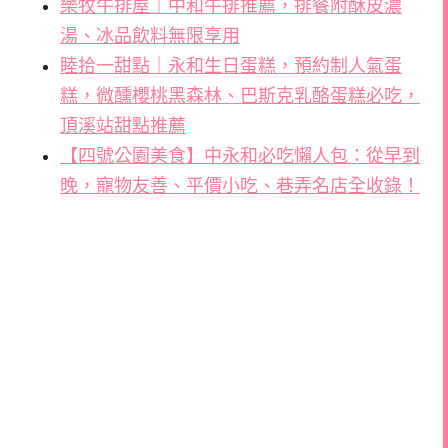
樂牧牛排屋｜中和牛排推薦，排餐附酥皮濃
湯、冰品飲料無限享用
睦拾一甜點｜永和生日蛋糕，預約制人氣蛋
糕，微醺櫻桃黑森林、巴斯克乳酪蛋糕必吃，
頂溪站甜點推薦
【四號公園美食】中永和必吃懶人包：從早到
晚，寵物友善、平價小吃、巷弄名店全收錄！