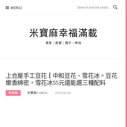
Skip
MENU
to
content
米寶麻幸福滿載
美食｜旅遊｜親子｜時尚
上合屋手工豆花┃中和豆花、雪花冰。豆花
嫰香綿密，雪花冰55元還能選三種配料
中永和
米寶麻CAROL
2020-08-06