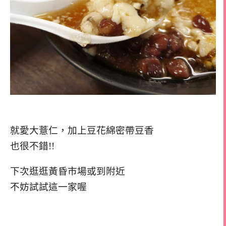
就愛大薏仁，加上豆花綿密帶豆香
也很不錯!!
下次逛逛黃昏市場或到附近
不妨試試這一家喔