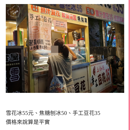
雪花冰55元、焦糖刨冰50、手工豆花35
價格來說算是平實