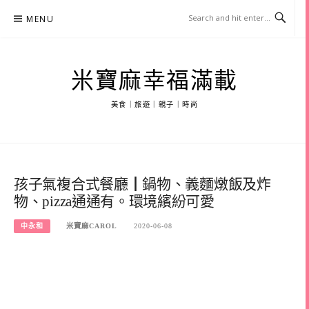
Skip
MENU
to
content
米寶麻幸福滿載
美食｜旅遊｜親子｜時尚
孩子氣複合式餐廳┃鍋物、義麵燉飯及炸
物、pizza通通有。環境繽紛可愛
中永和
米寶麻CAROL
2020-06-08