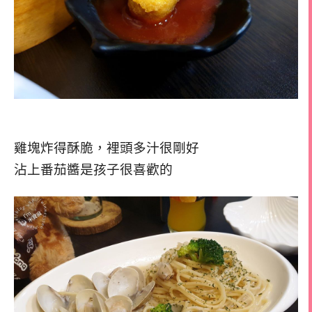
雞塊炸得酥脆，裡頭多汁很剛好
沾上番茄醬是孩子很喜歡的