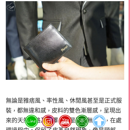
無論是雅痞風、率性風、休閒風甚至是正式服
裝
都無違和感
皮料的雙色漸層感
呈現出
，
，
，
來的天然紋路及色澤，都是獨一無二的
在處
，