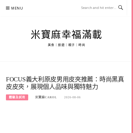
Skip
MENU
to
content
米寶麻幸福滿載
美食｜旅遊｜親子｜時尚
FOCUS義大利原皮男用皮夾推薦：時尚黑真
皮皮夾，展現個人品味與獨特魅力
體驗及試用
米寶麻CAROL
2026-08-06