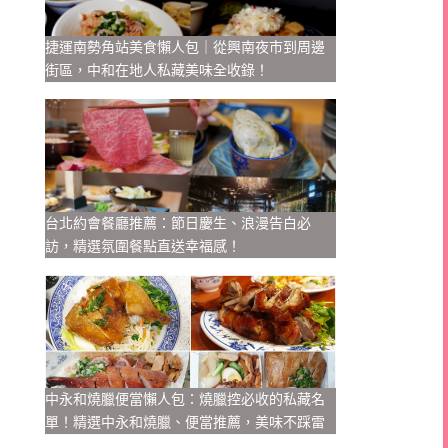
捷運南勢角站美食懶人包｜從興南夜市到周邊
街區，中和在地人私藏美味全收錄！
台北約會餐廳推薦：節日慶生、浪漫告白必
訪，精選氛圍餐點直送幸福感！
中永和燒臘便當懶人包：燒臘控必收的私藏名
單！精選中永和燒臘、便當推薦，美味不踩雷