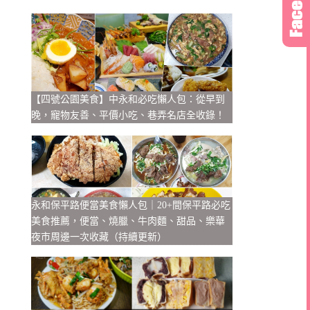
【四號公園美食】中永和必吃懶人包：從早到
晚，寵物友善、平價小吃、巷弄名店全收錄！
永和保平路便當美食懶人包｜20+間保平路必吃
美食推薦，便當、燒臘、牛肉麵、甜品、樂華
夜市周邊一次收藏（持續更新）