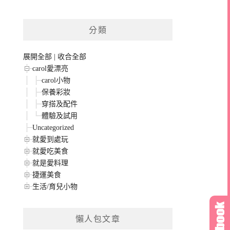
分類
展開全部
|
收合全部
carol愛漂亮
carol小物
保養彩妝
穿搭及配件
體驗及試用
Uncategorized
就愛到處玩
就愛吃美食
就是愛料理
捷運美食
生活/育兒小物
懶人包文章