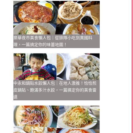
樂華夜市美食懶人包｜從排隊小吃到異國料
理，一篇搞定你的味蕾地圖！
中永和鍋貼水餃懶人包｜在地人激推！恰恰煎
皮鍋貼、飽滿多汁水餃，一篇搞定你的美食雷
達