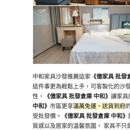
中和家具沙發推薦這家
《億家具 批發
這件事更為輕鬆上手，可客製化的沙
性，
《億家具 批發倉庫 中和》
讓家具
中和》
市區更享
滿萬免運、送貨到府
受批發價。
《億家具 批發倉庫 中和》
質感以及居家的溫馨氛圍， 家具不只