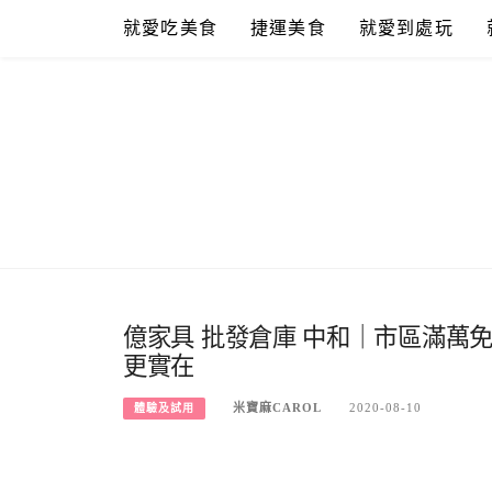
Skip
就愛吃美食
捷運美食
就愛到處玩
to
content
億家具 批發倉庫 中和｜市區滿萬
更實在
米寶麻CAROL
2020-08-10
體驗及試用