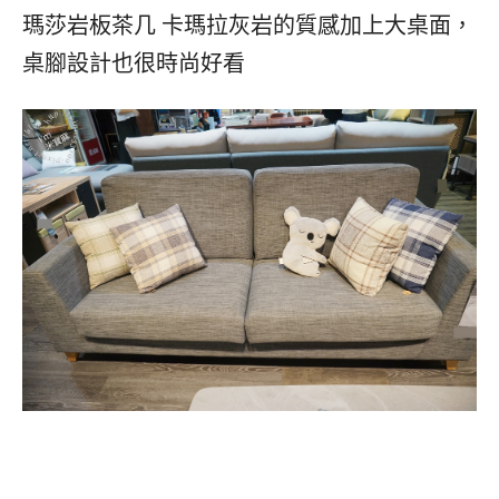
瑪莎岩板茶几 卡瑪拉灰岩的質感加上大桌面，
桌腳設計也很時尚好看