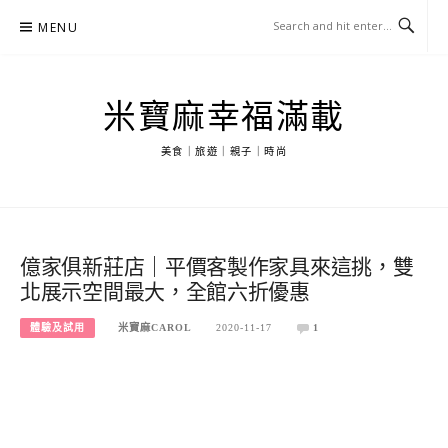
Skip
MENU
to
content
米寶麻幸福滿載
美食｜旅遊｜親子｜時尚
億家俱新莊店｜平價客製作家具來這挑，雙
北展示空間最大，全館六折優惠
體驗及試用
米寶麻CAROL
2020-11-17
1