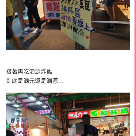
接著再吃泗源炸雞
到底是泗元還是泗源…