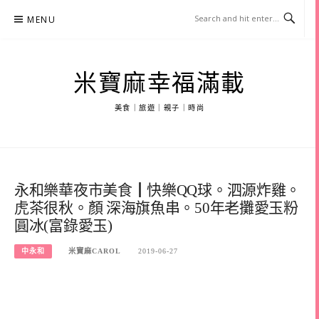
Skip
MENU
to
content
米寶麻幸福滿載
美食｜旅遊｜親子｜時尚
永和樂華夜市美食┃快樂QQ球。泗源炸雞。
虎茶很秋。顏 深海旗魚串。50年老攤愛玉粉
圓冰(富錄愛玉)
中永和
米寶麻CAROL
2019-06-27