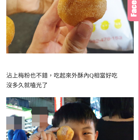
沾上梅粉也不錯，吃起來外酥內Q相當好吃
沒多久就嗑光了