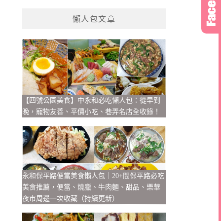
懶人包文章
【四號公園美食】中永和必吃懶人包：從早到
晚，寵物友善、平價小吃、巷弄名店全收錄！
永和保平路便當美食懶人包｜20+間保平路必吃
美食推薦，便當、燒臘、牛肉麵、甜品、樂華
夜市周邊一次收藏（持續更新）