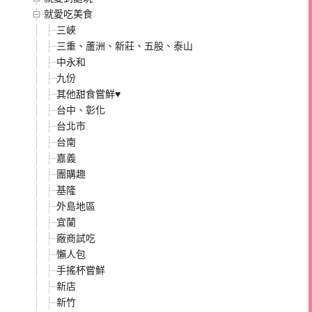
就愛吃美食
三峽
三重、蘆洲、新莊、五股、泰山
中永和
九份
其他甜食嘗鮮♥
台中、彰化
台北市
台南
嘉義
團購趣
基隆
外島地區
宜蘭
廠商試吃
懶人包
手搖杯嘗鮮
新店
新竹