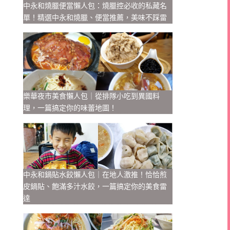
中永和燒臘便當懶人包：燒臘控必收的私藏名
單！精選中永和燒臘、便當推薦，美味不踩雷
樂華夜市美食懶人包｜從排隊小吃到異國料
理，一篇搞定你的味蕾地圖！
中永和鍋貼水餃懶人包｜在地人激推！恰恰煎
皮鍋貼、飽滿多汁水餃，一篇搞定你的美食雷
達