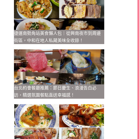
捷運南勢角站美食懶人包｜從興南夜市到周邊
街區，中和在地人私藏美味全收錄！
台北約會餐廳推薦：節日慶生、浪漫告白必
訪，精選氛圍餐點直送幸福感！