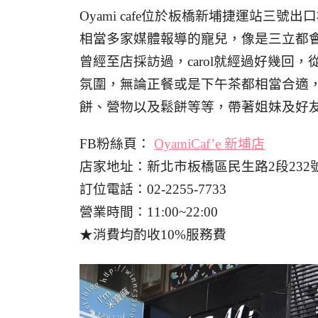
Oyami cafe位於板橋新埔捷運站三
相當多家媒體報導的寵兒，像是三立都
曾經至店採訪過，carol就經過好幾回
氛圍，無論正餐或是下午茶都相當合適
餅、營物以及鬆餅等等，帶著姐妹及好
FB粉絲頁：
OyamiCaf’e 新埔店
店家地址：新北市板橋區民生路2段232號
訂位電話：02-2255-7733
營業時間：11:00~22:00
★消費均酌收10%服務費