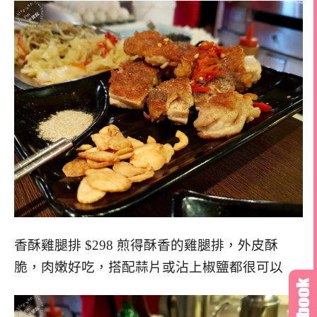
香酥雞腿排 $298 煎得酥香的雞腿排，外皮酥
脆，肉嫩好吃，搭配蒜片或沾上椒鹽都很可以