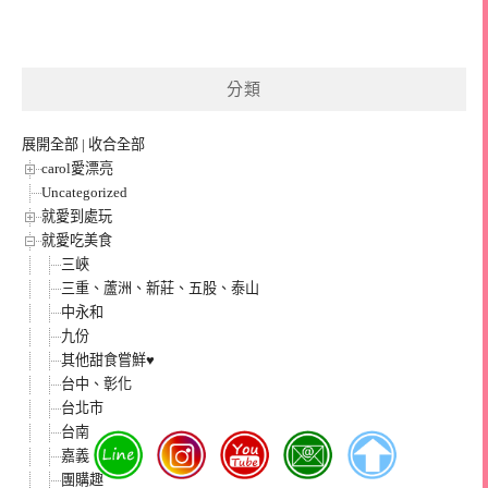
分類
展開全部
|
收合全部
carol愛漂亮
Uncategorized
就愛到處玩
就愛吃美食
三峽
三重、蘆洲、新莊、五股、泰山
中永和
九份
其他甜食嘗鮮♥
台中、彰化
台北市
台南
嘉義
團購趣