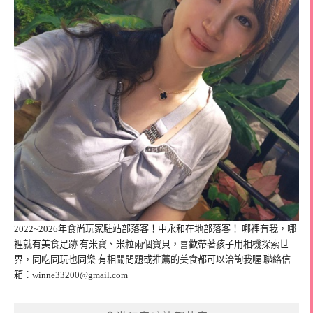
2022~2026年食尚玩家駐站部落客！中永和在地部落客！ 哪裡有我，哪
裡就有美食足跡 有米寶、米粒兩個寶貝，喜歡帶著孩子用相機探索世
界，同吃同玩也同樂 有相關問題或推薦的美食都可以洽詢我喔 聯絡信
箱：
winne33200@gmail.com