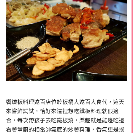
饗燒板料理遠百店位於板橋大遠百大食代，這天
來嘗鮮試試，恰好來這裡想吃鐵板料理就很適
合，每次帶孩子去吃鐵板燒，樂趣就是能邊吃邊
看著掌廚的相當帥氣感的炒著料理，香氣更是撲