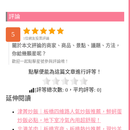
評論
5
1位網友投票評論
關於本文評論的商家、商品、景點、議題、方法，
你給幾顆星呢？
歡迎一起點擊星號參與評論唷！
點擊便能為這篇文章進行評等！
[評等總次數:
0
，平均評等:
0
]
延伸閱讀
津菁炒飯｜板橋四維路人氣炒飯推薦，鮮蚵蛋
炒飯必點，地下室冷氣內用超舒服！
北港羊肉｜板橋宵夜、板橋熱炒推薦，現炒羊