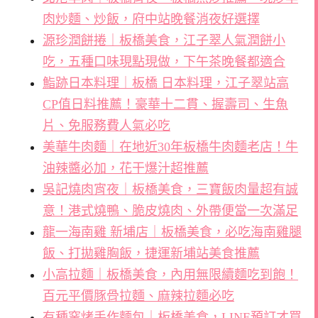
肉炒麵、炒飯，府中站晚餐消夜好選擇
源珍潤餅捲｜板橋美食，江子翠人氣潤餅小
吃，五種口味現點現做，下午茶晚餐都適合
鮨跡日本料理｜板橋 日本料理，江子翠站高
CP值日料推薦！豪華十二貫、握壽司、生魚
片、免服務費人氣必吃
美華牛肉麵｜在地近30年板橋牛肉麵老店！牛
油辣醬必加，花干爆汁超推薦
吳記燒肉宵夜｜板橋美食，三寶飯肉量超有誠
意！港式燒鴨、脆皮燒肉、外帶便當一次滿足
龍一海南雞 新埔店｜板橋美食，必吃海南雞腿
飯、打拋雞胸飯，捷運新埔站美食推薦
小高拉麵｜板橋美食，內用無限續麵吃到飽！
百元平價豚骨拉麵、麻辣拉麵必吃
有種窯烤手作麵包｜板橋美食，LINE預訂才買