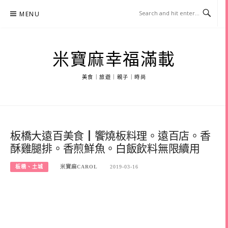
Skip
MENU
to
content
米寶麻幸福滿載
美食｜旅遊｜親子｜時尚
板橋大遠百美食┃饗燒板料理。遠百店。香
酥雞腿排。香煎鮮魚。白飯飲料無限續用
板橋、土城
米寶麻CAROL
2019-03-16