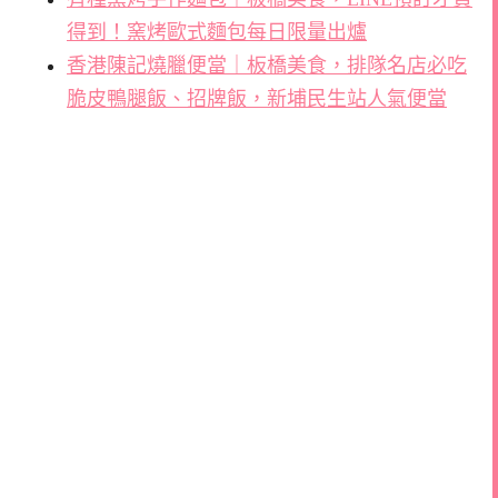
得到！窯烤歐式麵包每日限量出爐
香港陳記燒臘便當｜板橋美食，排隊名店必吃
脆皮鴨腿飯、招牌飯，新埔民生站人氣便當