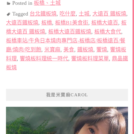
Posted in
板橋、土城
Tagged
台北鐵板燒
,
吃什麼
,
土城
,
大遠百 鐵板燒
,
大遠百鐵板燒
,
板橋
,
板橋B1美食街
,
板橋大遠百
,
板
橋大遠百 鐵板燒
,
板橋大遠百鐵板燒
,
板橋大食代
,
板橋車站/牛角日本燒肉專門店-板橋店/板橋遠百/餐
廳/燒肉/吃到飽
,
米寶麻
,
美食
,
鐵板燒
,
饗燒
,
饗燒板
料理
,
饗燒板料理統一時代
,
饗燒板料理菜單
,
鼎晶鐵
板燒
我是米寶麻CAROL