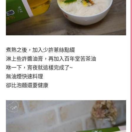
煮熟之後，加入少許蔥絲點綴
淋上些許醬油膏，再加入百年堂苦茶油
咻一下，宵夜就這樣完成了~
無油煙快速料理
卻比泡麵還要健康