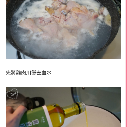
先將雞肉川燙去血水