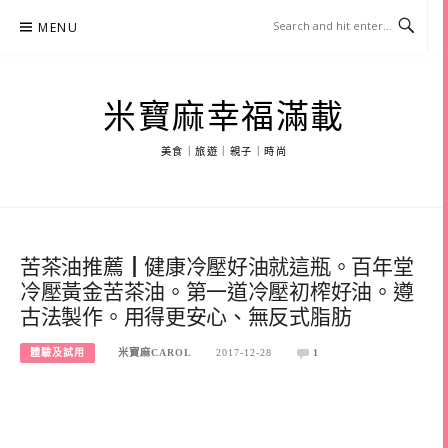
Skip
MENU
to
content
米寶麻幸福滿載
美食｜旅遊｜親子｜時尚
苦茶油推薦┃健康冷壓好油就這瓶。百年堂
冷壓黃金苦茶油。第一道冷壓初榨好油。遵
古法製作。用得更安心、無反式脂肪
體驗及試用
米寶麻CAROL
2017-12-28
1