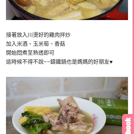
接著放入川燙好的雞肉拌炒
加入米酒、玉米筍、香菇
開始悶煮至熟透即可
這時候不得不說~~鑄鐵鍋也是媽媽的好朋友♥