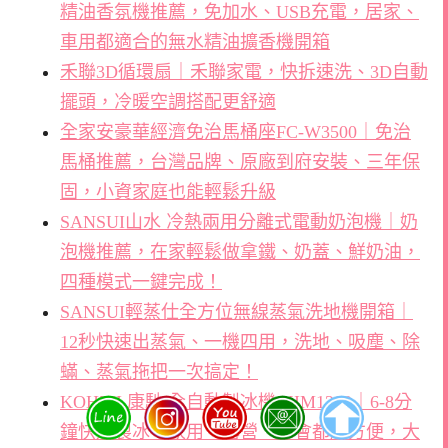
精油香氛機推薦，免加水、USB充電，居家、
車用都適合的無水精油擴香機開箱
禾聯3D循環扇｜禾聯家電，快拆速洗、3D自動
擺頭，冷暖空調搭配更舒適
全家安豪華經濟免治馬桶座FC-W3500｜免治
馬桶推薦，台灣品牌、原廠到府安裝、三年保
固，小資家庭也能輕鬆升級
SANSUI山水 冷熱兩用分離式電動奶泡機｜奶
泡機推薦，在家輕鬆做拿鐵、奶蓋、鮮奶油，
四種模式一鍵完成！
SANSUI輕蒸仕全方位無線蒸氣洗地機開箱｜
12秒快速出蒸氣、一機四用，洗地、吸塵、除
蟎、蒸氣拖把一次搞定！
KOHZII 康馳 全自動製冰機 KIM1200｜6-8分
鐘快速製冰！家用、露營、聚會都超方便，大