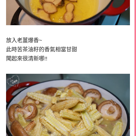
放入老薑爆香~
此時苦茶油籽的香氣相當甘甜
聞起來很清新哪!!