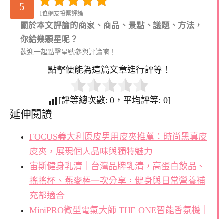
5
1位網友投票評論
關於本文評論的商家、商品、景點、議題、方法，
你給幾顆星呢？
歡迎一起點擊星號參與評論唷！
點擊便能為這篇文章進行評等！
[評等總次數:
0
，平均評等:
0
]
延伸閱讀
FOCUS義大利原皮男用皮夾推薦：時尚黑真皮
皮夾，展現個人品味與獨特魅力
宙斯健身乳清｜台灣品牌乳清，高蛋白飲品、
搖搖杯、燕麥棒一次分享，健身與日常營養補
充都適合
MiniPRO微型電氣大師 THE ONE智能香氛機｜