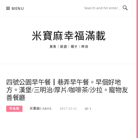
Skip
MENU
to
content
米寶麻幸福滿載
美食｜旅遊｜親子｜時尚
四號公園早午餐┃巷弄早午餐。早個好地
方。漢堡/三明治/厚片/咖啡茶/沙拉。寵物友
善餐廳
中永和
米寶麻CAROL
2017-12-11
1