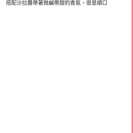
搭配沙拉醬帶著微鹹帶甜的香氣，很是順口