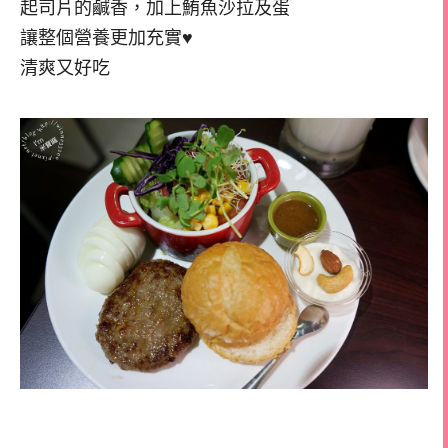
起司片的鹹香，加上鮪魚沙拉及蛋
讓整個營養更加充實♥
清爽又好吃