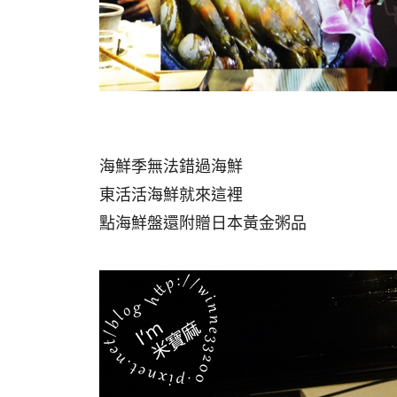
海鮮季無法錯過海鮮
東活活海鮮就來這裡
點海鮮盤還附贈日本黃金粥品