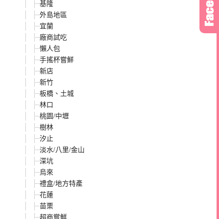
基隆
外島地區
宜蘭
廠商試吃
懶人包
手搖杯嘗鮮
新店
新竹
板橋、土城
林口
桃園/中壢
樹林
汐止
淡水/八里/金山
深坑
烏來
禮盒/地方特產
花蓮
苗栗
超商嘗鮮