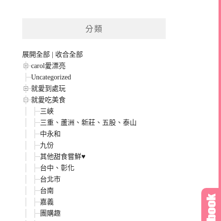
分類
展開全部
|
收合全部
carol愛漂亮
Uncategorized
就愛到處玩
就愛吃美食
三峽
三重、蘆洲、新莊、五股、泰山
中永和
九份
其他甜食嘗鮮♥
台中、彰化
台北市
台南
嘉義
團購趣