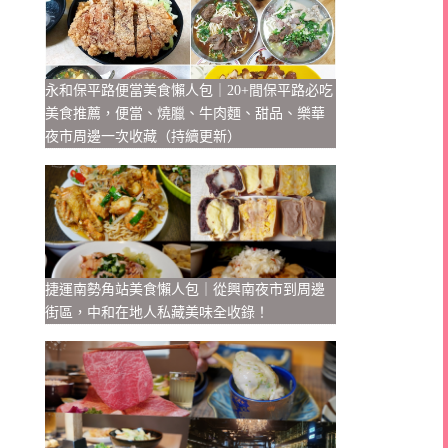
永和保平路便當美食懶人包｜20+間保平路必吃
美食推薦，便當、燒臘、牛肉麵、甜品、樂華
夜市周邊一次收藏（持續更新）
捷運南勢角站美食懶人包｜從興南夜市到周邊
街區，中和在地人私藏美味全收錄！