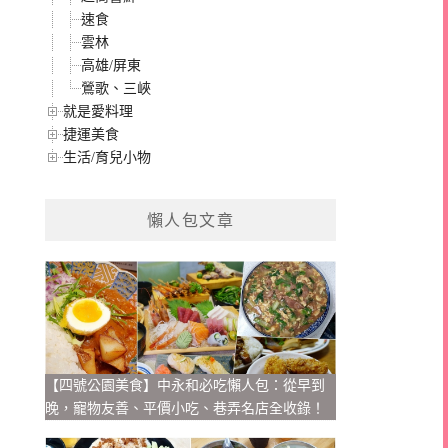
速食
雲林
高雄/屏東
鶯歌、三峽
就是愛料理
捷運美食
生活/育兒小物
懶人包文章
【四號公園美食】中永和必吃懶人包：從早到
晚，寵物友善、平價小吃、巷弄名店全收錄！