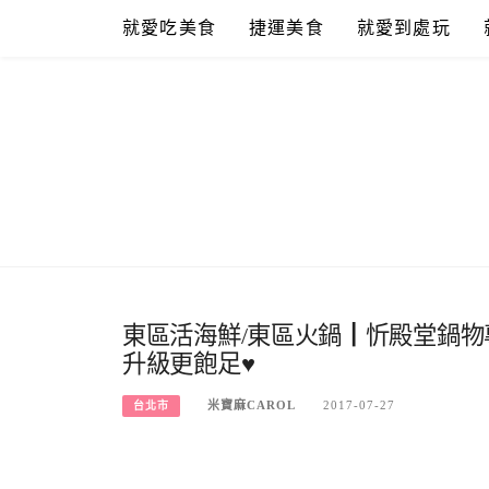
Skip
就愛吃美食
捷運美食
就愛到處玩
to
content
東區活海鮮/東區火鍋┃忻殿堂鍋物專
升級更飽足♥
米寶麻CAROL
2017-07-27
台北市