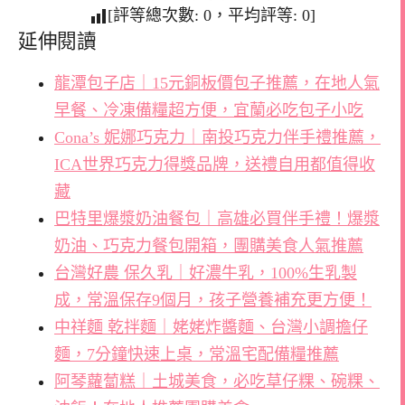
[評等總次數:
0
，平均評等:
0
]
延伸閱讀
龍潭包子店｜15元銅板價包子推薦，在地人氣
早餐、冷凍備糧超方便，宜蘭必吃包子小吃
Cona’s 妮娜巧克力｜南投巧克力伴手禮推薦，
ICA世界巧克力得獎品牌，送禮自用都值得收
藏
巴特里爆漿奶油餐包｜高雄必買伴手禮！爆漿
奶油、巧克力餐包開箱，團購美食人氣推薦
台灣好農 保久乳｜好濃牛乳，100%生乳製
成，常溫保存9個月，孩子營養補充更方便！
中祥麵 乾拌麵｜姥姥炸醬麵、台灣小調擔仔
麵，7分鐘快速上桌，常溫宅配備糧推薦
阿琴蘿蔔糕｜土城美食，必吃草仔粿、碗粿、