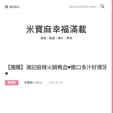
Skip
MENU
to
content
米寶麻幸福滿載
美食｜旅遊｜親子｜時尚
【團購】湘記麻辣火鍋鴨血♥嫩口多汁好彈牙
♥
團購趣
米寶麻CAROL
2014-02-04