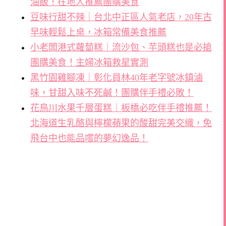
油飯！在地人推薦團購美食
豆味行甜不辣｜台北中正區人氣老店，20年古
早味輕鬆上桌，冰箱常備美食推薦
小老闆港式蘿蔔糕｜流沙包、芋頭糕也是必搶
團購美食！主婦冰箱救星實測
黑竹園雞腳凍｜彰化員林40年老字號冰鎮滷
味，甘甜入味不死鹹！團購伴手禮必敗！
花鳥川水果千層蛋糕｜板橋必吃伴手禮推薦！
北海道生乳酪與檸檬蘋果的酸甜完美交織，免
飛台中也能品嚐的夢幻逸品！