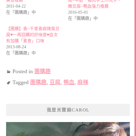
美食推薦
底+牛筋、豬肉手工川丸子。
2011-04-22
嫩豆腐+鴨血強力推薦
在「團購趣」中
2016-05-01
在「團購趣」中
【團購】香~千里香麻辣臭豆
腐♥一再回購的好味道♥這次
有加購「素食」口味
2013-08-24
在「團購趣」中
Posted in
團購趣
Tagged
團購趣
,
豆腐
,
鴨血
,
麻辣
我是米寶麻CAROL