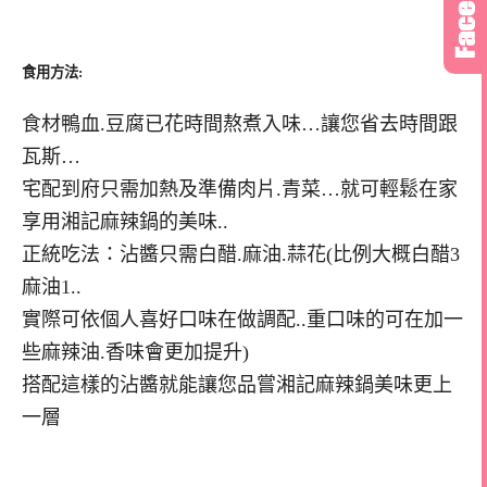
食用方法:
食材鴨血.豆腐已花時間熬煮入味…讓您省去時間跟
瓦斯…
宅配到府只需加熱及準備肉片.青菜…就可輕鬆在家
享用湘記麻辣鍋的美味..
正統吃法：沾醬只需白醋.麻油.蒜花(比例大概白醋3
麻油1..
實際可依個人喜好口味在做調配..重口味的可在加一
些麻辣油.香味會更加提升)
搭配這樣的沾醬就能讓您品嘗湘記麻辣鍋美味更上
一層