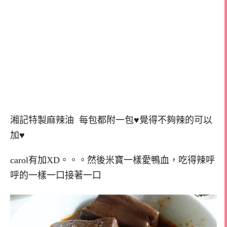
湘記特製麻辣油 每包都附一包♥覺得不夠辣的可以
加♥
carol有加XD。。。然後米寶一樣愛鴨血，吃得辣呼
呼的一樣一口接著一口