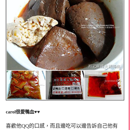
carol很愛鴨血♥♥
喜歡他QQ的口感，而且邊吃可以邊告訴自己他有