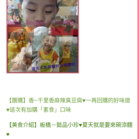
【團購】香~千里香麻辣臭豆腐♥一再回購的好味道
♥這次有加購「素食」口味
【美食介紹】板橋－懿品小珍♥夏天就是要來碗涼麵
♥