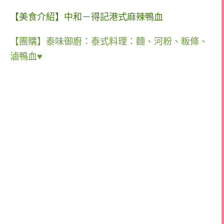
【美食介紹】中和－得記港式麻辣鴨血
【團購】泰味御廚：泰式料理：麵、河粉、粄條、
滷鴨血♥