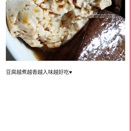
豆腐越煮越香越入味越好吃♥