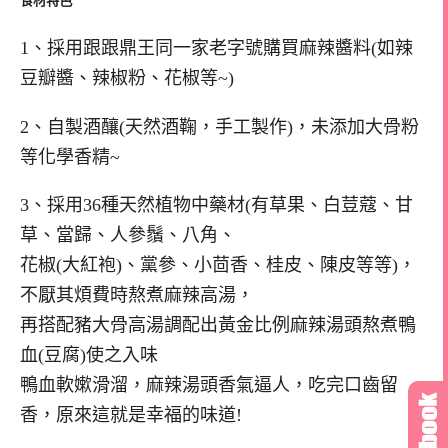
食材特色
1、採用跟跟鼎王同一家老字號購買麻辣醬料(如辣
豆瓣醬、辣椒粉、花椒等~)
2、自製酒釀(天然酒鞠，手工製作)，未添加大骨粉
等化學香精~
3、採用36種天然植物中藥材(有草果、白荳蔻、甘
草、當歸、人參鬚、八角、
花椒(大紅袍)、黨參、小茴香、桂皮、陳皮等等)，
不厭其煩費時熬煮麻辣高湯，
再搭配豬大骨高湯調配出黃金比例麻辣湯頭熬煮鴨
血(豆腐)使之入味
鴨血軟嫰滑溜，麻辣湯頭香氣逼人，吃完口齒留
香，原來這就是幸福的味道!