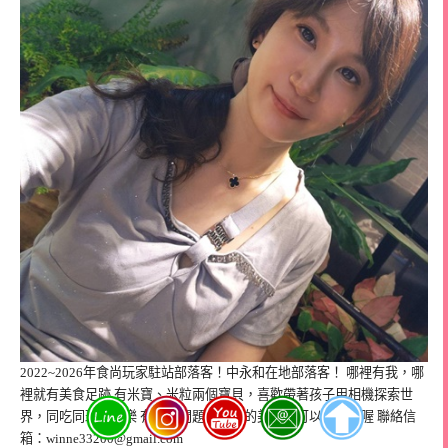
2022~2026年食尚玩家駐站部落客！中永和在地部落客！ 哪裡有我，哪
裡就有美食足跡 有米寶、米粒兩個寶貝，喜歡帶著孩子用相機探索世
界，同吃同玩也同樂 有相關問題或推薦的美食都可以洽詢我喔 聯絡信
箱：
winne33200@gmail.com