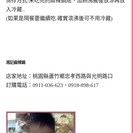
保存方式:未吃完的麻辣鍋底，加熱沸騰後放涼再放
入冷藏..
(如果是隔餐要繼續吃.確實滾沸後可不用冷藏)
湘記麻辣鍋
店家地址：桃園縣蘆竹鄉忠孝西路與光明路口
訂購電話：0911-036-623、0918-898-617