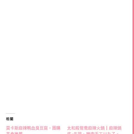
相關
莫卡斯麻辣鴨血臭豆腐，團購
太和殿鴛鴦麻辣火鍋┃麻辣鍋